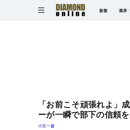
新着
業界
「お前こそ頑張れよ」
ーが一瞬で部下の信頼を
小宮一慶