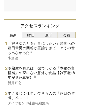
アクセスランキング
最新
昨日
週間
会員
「好きなことを仕事にしたい」若者への
豊田章男の回答が正論すぎて、ぐうの音
も出なかった
小倉健一
冷蔵庫を見れば一発でわかる「本物の富
裕層」の家にない意外な食品【執事歴18
年が見た真実】
新井直之
すさまじく仕事ができる人の「休日の習
慣」ベスト1
ダイヤモンド社書籍編集局