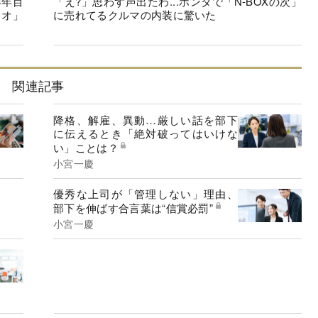
3年目
「え?」思わず声出たわ...ホンダで「N-BOXの次」
リオ」
に売れてるクルマの内装に驚いた
関連記事
降格、解雇、異動…厳しい話を部下
に伝えるとき「絶対破ってはいけな
い」ことは？
小宮一慶
優秀な上司が「管理しない」理由、
部下を伸ばす合言葉は“信賞必罰”
小宮一慶