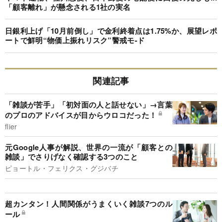
「顧客離れ」が懸念される1社の実名
日銀利上げ「10月前倒し」で金利終着点は1.75%か、展望レポ
ートで鮮明“物価上振れリスク”警戒モ-ド
関連記事
「雑談が苦手」「初対面の人と話せない」→言葉
のプロのアドバイスが目からウロコだった！
flier
元Google人事が解説、世界の一流が「顧客との
雑談」でさりげなく確認する3つのこと
ピョートル・フェリクス・グジバチ
超カンタン！人間関係がうまくいく雑談7つのル
ール