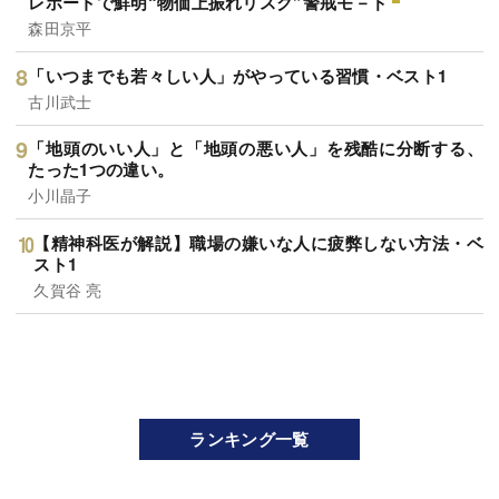
レポートで鮮明“物価上振れリスク”警戒モ－ド
森田京平
「いつまでも若々しい人」がやっている習慣・ベスト1
古川武士
「地頭のいい人」と「地頭の悪い人」を残酷に分断する、
たった1つの違い。
小川晶子
【精神科医が解説】職場の嫌いな人に疲弊しない方法・ベ
スト1
久賀谷 亮
ランキング一覧