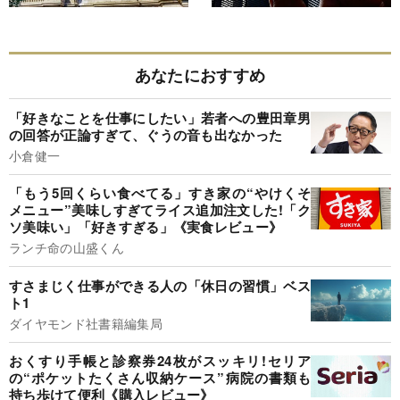
あなたにおすすめ
「好きなことを仕事にしたい」若者への豊田章男
の回答が正論すぎて、ぐうの音も出なかった
小倉健一
「もう5回くらい食べてる」すき家の“やけくそ
メニュー”美味しすぎてライス追加注文した!「ク
ソ美味い」「好きすぎる」《実食レビュー》
ランチ命の山盛くん
すさまじく仕事ができる人の「休日の習慣」ベス
ト1
ダイヤモンド社書籍編集局
おくすり手帳と診察券24枚がスッキリ!セリア
の“ポケットたくさん収納ケース”病院の書類も
持ち歩けて便利《購入レビュー》