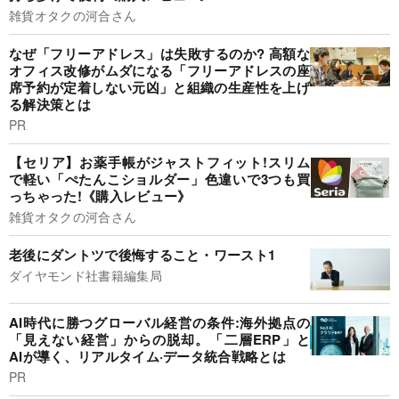
雑貨オタクの河合さん
なぜ「フリーアドレス」は失敗するのか? 高額な
オフィス改修がムダになる「フリーアドレスの座
席予約が定着しない元凶」と組織の生産性を上げ
る解決策とは
PR
【セリア】お薬手帳がジャストフィット!スリム
で軽い「ぺたんこショルダー」色違いで3つも買
っちゃった!《購入レビュー》
雑貨オタクの河合さん
老後にダントツで後悔すること・ワースト1
ダイヤモンド社書籍編集局
AI時代に勝つグローバル経営の条件:海外拠点の
「見えない経営」からの脱却。「二層ERP」と
AIが導く、リアルタイム·データ統合戦略とは
PR