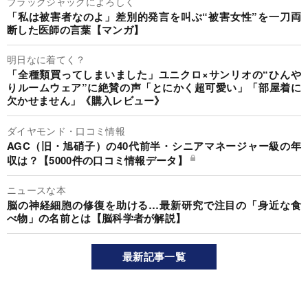
ブラックジャックによろしく
「私は被害者なのよ」差別的発言を叫ぶ“被害女性”を一刀両
断した医師の言葉【マンガ】
明日なに着てく？
「全種類買ってしまいました」ユニクロ×サンリオの“ひんや
りルームウェア”に絶賛の声「とにかく超可愛い」「部屋着に
欠かせません」《購入レビュー》
ダイヤモンド・口コミ情報
AGC（旧・旭硝子）の40代前半・シニアマネージャー級の年
収は？【5000件の口コミ情報データ】
ニュースな本
脳の神経細胞の修復を助ける…最新研究で注目の「身近な食
べ物」の名前とは【脳科学者が解説】
最新記事一覧