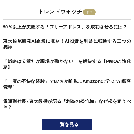
トレンドウォッチ
50％以上が失敗する「フリーアドレス」を成功させるには？
東大松尾研発AI企業に取材！AI投資を利益に転換する三つの
要諦
「戦略は立派だが現場が動かない」を解決する【PMOの進化
系】
「一度の不快な経験」で87％が離脱…Amazonに学ぶ“AI顧客
管理”
電通副社長×東大教授が語る「利益の松竹梅」なぜ松を狙うべ
き？
一覧を見る