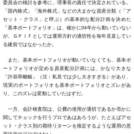
委員会の検討を参考に、理事長の責任で決定されている。
「国内株式」「海外株式」などの大まかな資産分類（「ア
セット・クラス」と呼ぶ）の基本的な配分計画を決めた
「基本ポートフォリオ」は、確かに04年から動いていない
が、ＧＰＩＦとしては運用方針の適切性を毎年見直してい
る建前ではなかったか。
また、基本ポートフォリオが動いていなくても、基本ポ
ートフォリオが定める資産配分計画には、かなり大きな
「許容乖離幅」（注：私見では少し大きすぎる）があり、
現実のポートフォリオも基本ポートフォリオとズレがあ
り、このズレは変動していたはずだ。
一方、会計検査院は、公費の使用が適切であるか否かに
関してチェックを行うプロであはあろうが、たとえばアセ
ット・クラス別の期待リターンを推定するような運用の意
思決定のプロではない。