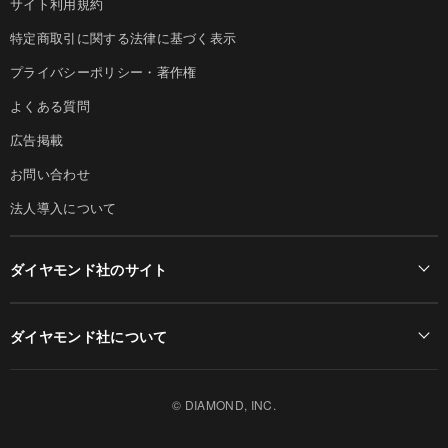
サイト利用規約
特定商取引に関する法律に基づく表示
プライバシーポリシー・著作権
よくある質問
広告掲載
お問い合わせ
法人導入について
ダイヤモンド社のサイト
Diamond Online(English)
ダイヤモンド社について
週刊ダイヤモンド
ダイヤモンド社TOP
DIAMONDハーバード・ビジネス・レビュー
© DIAMOND, INC.
会社概要
ダイヤモンドZAi（デジタル版）