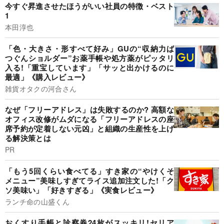
今すぐ昇進させたほうがいい社員の特徴・ベスト
1
本田淳也
「色・大きさ・形すべて好み」GUの“収納力ば
つぐんショルダー”お薬手帳や処方薬がピッタリ
入る!「重宝しています」「サッと出かけるのに
最適」《購入レビュー》
雑貨オタクの河合さん
なぜ「フリーアドレス」は失敗するのか? 高額な
オフィス改修がムダになる「フリーアドレスの座
席予約が定着しない元凶」と組織の生産性を上げ
る解決策とは
PR
「もう5回くらい食べてる」すき家の“やけくそ
メニュー”美味しすぎてライス追加注文した!「ク
ソ美味い」「好きすぎる」《実食レビュー》
ランチ命の山盛くん
おくすり手帳と診察券24枚がスッキリ!セリア