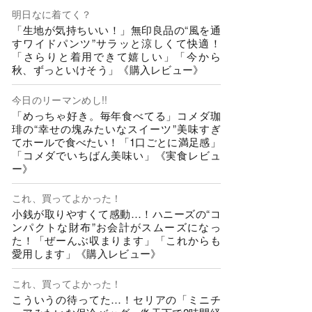
明日なに着てく？
「生地が気持ちいい！」無印良品の“風を通
すワイドパンツ”サラッと涼しくて快適！
「さらりと着用できて嬉しい」「今から
秋、ずっといけそう」《購入レビュー》
今日のリーマンめし!!
「めっちゃ好き。毎年食べてる」コメダ珈
琲の“幸せの塊みたいなスイーツ”美味すぎ
てホールで食べたい！「1口ごとに満足感」
「コメダでいちばん美味い」《実食レビュ
ー》
これ、買ってよかった！
小銭が取りやすくて感動…！ハニーズの“コ
ンパクトな財布”お会計がスムーズになっ
た！「ぜーんぶ収まります」「これからも
愛用します」《購入レビュー》
これ、買ってよかった！
こういうの待ってた…！セリアの「ミニチ