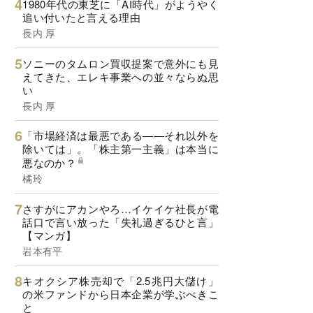
1980年代の東芝に「AI時代」がようやく
追い付いたと言える理由
長内 厚
ソニーのタムロン買収提案で意外にも見
えてきた、エレキ事業への並々ならぬ思
い
長内 厚
「市場経済は最悪である――それ以外を
除いては」。「株主第一主義」は本当に
悪なのか？
橘玲
さすがにアカンやろ…イケイケ社長が電
話口で言い放った「失礼過ぎるひと言」
【マンガ】
岩本有平
キオクシア株売却で「2.5兆円大儲け」
の米ファンドから日本企業が学ぶべきこ
と