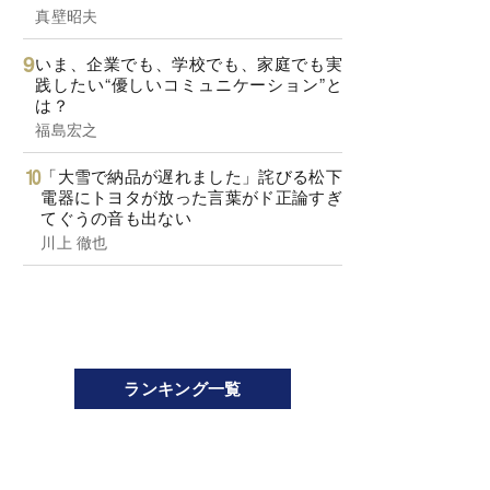
真壁昭夫
いま、企業でも、学校でも、家庭でも実
践したい“優しいコミュニケーション”と
は？
福島宏之
「大雪で納品が遅れました」詫びる松下
電器にトヨタが放った言葉がド正論すぎ
てぐうの音も出ない
川上 徹也
ランキング一覧