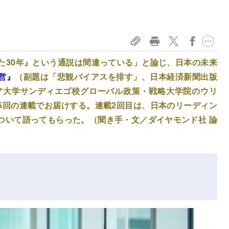
た30年』という通説は間違っている」と論じ、日本の未来
営』
（副題は「悲観バイアスを排す」、日本経済新聞出版
ニア大学サンディエゴ校グローバル政策・戦略大学院のウリ
5回の連載でお届けする。連載2回目は、日本のリーディン
ついて語ってもらった。（聞き手・文／ダイヤモンド社 論