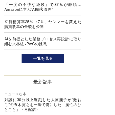
「一度の不快な経験」で87％が離脱…
Amazonに学ぶ“AI顧客管理”
立替精算率25％→7％、ヤンマーを変えた
購買改革の全貌を公開
AIを前提とした業務プロセス再設計に取り
組む大林組×PwCの挑戦
一覧を見る
最新記事
ニュースな本
対談に30分以上遅刻した大原麗子が“激お
こ”の五木寛之を一瞬で虜にした「魔性のひ
とこと」〈再配信〉