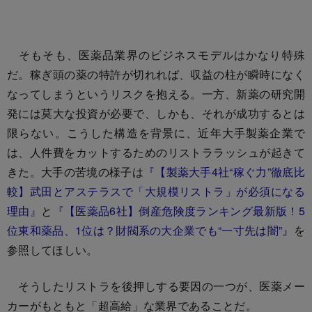
そもそも、医薬品業界のビジネスモデルはかなり特殊
だ。稼ぎ頭の薬の特許が切れれば、収益の柱が瞬時になく
なってしまうというリスクを抱える。一方、新薬の研究開
発には莫大な投資が必要で、しかも、それが成功するとは
限らない。こうした構造を背景に、近年大手製薬企業で
は、人件費をカットするためのリストララッシュが起きて
きた。大手の苦境の様子は
『【製薬大手4社“稼ぐ力”徹底比
較】武田とアステラスで「大規模リストラ」が必須になる
理由』
と
『【医薬品6社】倒産危険度ランキング最新版！5
位東和薬品、1位は？財閥系の大企業でも“一寸先は闇”』
を
参照してほしい。
そうしたリストラを後押しする要因の一つが、医薬メー
カーがもともと「超高給」な業界であることだ。