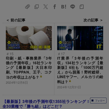
＜ 前の記事
次の記事 ＞
＃15
＃17
印刷・紙・事務業界「3年
IT業界「3年後の予測年
後の予測年収」16社ランキ
収」134社ランキング【最
ング【最新版】大日本印
新版】6社も「1000万円超
刷、TOPPAN、王子、コク
え」から脱落！野村総研、
LINEヤフー、メルカリの給
ヨの年収は上がる？
料は？
2024年12月6日
2024年12月31日
【最新版】3年後の予測年収1355社ランキング！
フォロー
全30業種で「勝ち組」はどこだ？