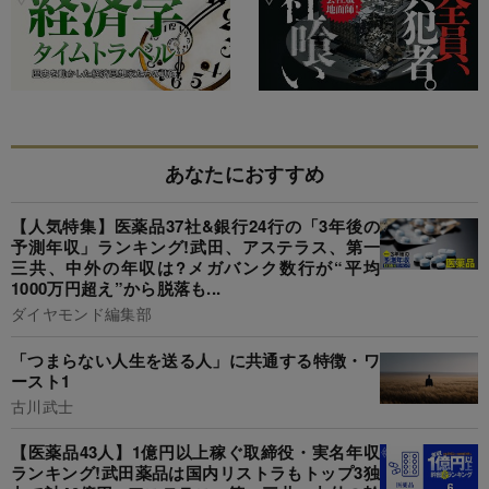
あなたにおすすめ
【人気特集】医薬品37社&銀行24行の「3年後の
予測年収」ランキング!武田、アステラス、第一
三共、中外の年収は?メガバンク数行が“平均
1000万円超え”から脱落も...
ダイヤモンド編集部
「つまらない人生を送る人」に共通する特徴・ワ
ースト1
古川武士
【医薬品43人】1億円以上稼ぐ取締役・実名年収
ランキング!武田薬品は国内リストラもトップ3独