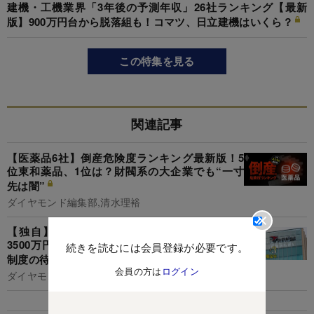
建機・工機業界「3年後の予測年収」26社ランキング【最新
版】900万円台から脱落組も！コマツ、日立建機はいくら？
この特集を見る
関連記事
【医薬品6社】倒産危険度ランキング最新版！5
位東和薬品、1位は？財閥系の大企業でも“一寸
先は闇”
ダイヤモンド編集部,清水理裕
【独自】アステラス製薬、年収倍増「40代で
3500万円」誕生の裏でポスト半減の職位も…新
続きを読むには会員登録が必要です。
制度の待遇を実額で暴露
会員の方は
ログイン
ダイヤモンド編集部,野村聖子