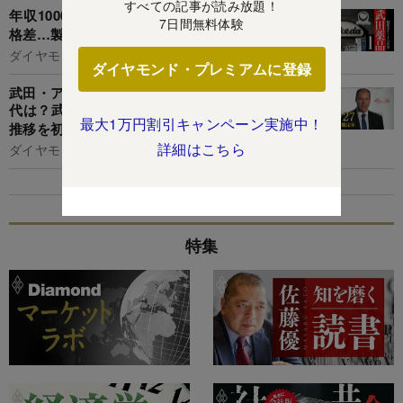
すべての記事が読み放題！
年収1000万円差も！武田薬品vs競合大手の待遇
7日間無料体験
格差…製薬業界ヒト・カネ事情
ダイヤモンド編集部,土本匡孝
ダイヤモンド・プレミアムに登録
武田・アステラス・第一三共の年収、恵まれた世
代は？武田は年配社員が勝ち組【5世代20年間の
最大1万円割引キャンペーン実施中！
推移を初試算】
詳細はこちら
ダイヤモンド編集部,清水理裕
特集