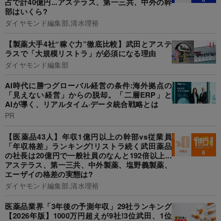
占で計40億円...アステラス、第一三共、中外の幹
部はいくら?
ダイヤモンド編集部,清水理裕
【製薬大手4社“稼ぐ力”徹底比較】武田とアステ
ラスで「大規模リストラ」が必須になる理由
ダイヤモンド編集部
AI時代に勝つグローバル経営の条件:海外拠点の
「見えない経営」からの脱却。「二層ERP」と
AIが導く、リアルタイム·データ統合戦略とは
PR
【医薬品43人】年収1億円以上の幹部vs従業員
「年収格差」ランキング!リストラ続く武田薬品
の社長は20億円で一般社員のなんと192倍以上...
アステラス、第一三共、中外製薬、塩野義製薬、
エーザイの格差の実態は?
ダイヤモンド編集部,清水理裕
医薬品業界「3年後の予測年収」29社ランキング
【2026年版】1000万円超えが9社!3位武田、1位