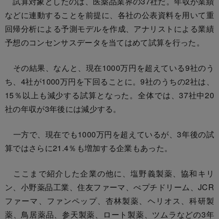
試算対象としたのは、医薬品業界の37社だ。年収が業績
などに連動することを前提に、各社の公表資料を用いて重
回帰分析による予測モデルを作成、アナリストによる業績
予想のコンセンサスデータを当てはめて試算を行った。
その結果、なんと、現在1000万円を超えている9社のう
ち、4社が1000万円を下回ることに。9社のうちの2社は、
15％以上も減少する試算となった。全体では、37社中20
社の年収が3年後には減少する。
一方で、現在でも1000万円を超えているが、3年後の試
算ではさらに21.4％も増加する企業もあった。
ここまで紹介した企業の他に、塩野義製薬、協和キリ
ン、小野薬品工業、住友ファーマ、ぺプチドリーム、JCR
ファーマ、ファンペップ、杏林製薬、ヘリオス、科研製
薬、鳥居薬品、参天製薬、ロート製薬、ツムラなどの3年