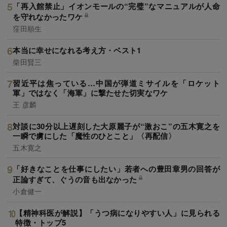
「再入館禁止」イオンモールの“完璧”なマニュアルが人命
を守れなかったワケ
窪田順生
本当に幸せになれる考え方・ベスト1
柴田賢三
習近平は焦っている…中国が弾道ミサイルを「ロケット
軍」ではなく「海軍」に撃たせた切実なワケ
王 彦麟
対談に30分以上遅刻した大原麗子が“激おこ”の五木寛之を
一瞬で虜にした「魔性のひとこと」〈再配信〉
五木寛之
「好きなことを仕事にしたい」若者への豊田章男の回答が
正論すぎて、ぐうの音も出なかった
小倉健一
【精神科医が解説】「うつ病になりやすい人」に見られる
特徴・トップ5