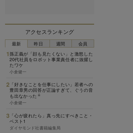
アクセスランキング
最新
昨日
週間
会員
孫正義が「顔も見たくない」と激怒した
20代社員をロボット事業責任者に抜擢し
たワケ
小倉健一
「好きなことを仕事にしたい」若者への
豊田章男の回答が正論すぎて、ぐうの音
も出なかった
小倉健一
「心が疲れたら」真っ先にすべきこと・
ベスト1
ダイヤモンド社書籍編集局