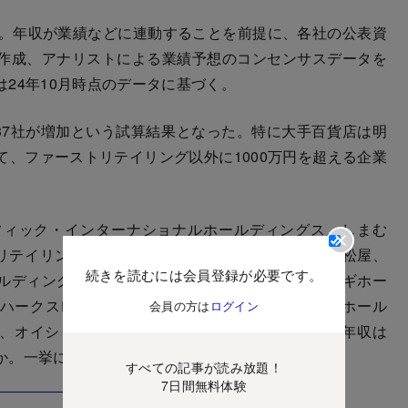
。年収が業績などに連動することを前提に、各社の公表資
作成、アナリストによる業績予想のコンセンサスデータを
24年10月時点のデータに基づく。
37社が増加という試算結果となった。特に大手百貨店は明
、ファーストリテイリング以外に1000万円を超える企業
ィック・インターナショナルホールディングス、しまむ
リテイリング、J.フロント リテイリング、高島屋、松屋、
続きを読むには会員登録が必要です。
ルディングス、マツキヨココカラ＆カンパニー、スギホー
ークスレイ、MonotaRO、ZOZO、パルグループホール
会員の方は
ログイン
、オイシックス・ラ・大地といった企業の3年後の年収は
か。一挙に見ていこう。
すべての記事が読み放題！
7日間無料体験