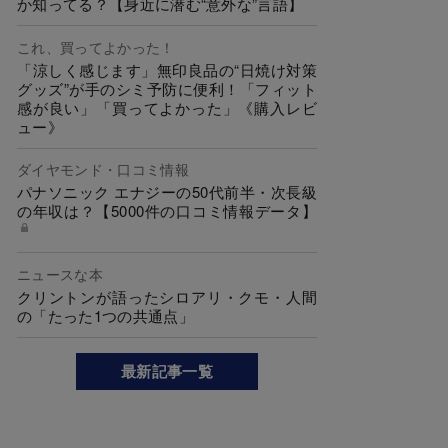
か知ってる？【身近に潜む“意外な”言語】
これ、買ってよかった！
「涼しく感じます」無印良品の“日焼け対策
グッズ”が手のシミ予防に便利！「フィット
感が良い」「買ってよかった」《購入レビ
ュー》
ダイヤモンド・口コミ情報
パナソニック エナジーの50代前半・次長級
の年収は？【5000件の口コミ情報データ】
ニュースな本
クリントンが語ったシロアリ・クモ・人間
の「たった1つの共通点」
最新記事一覧