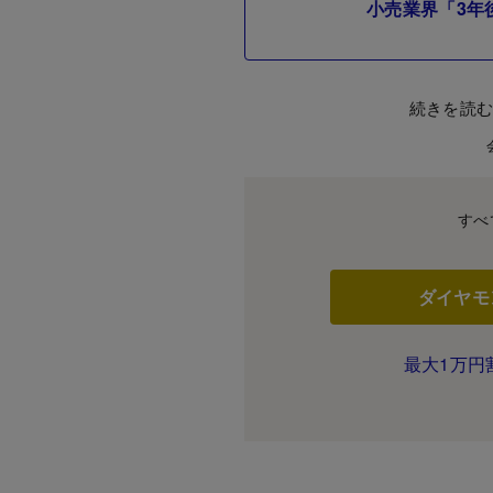
小売業界「3年
続きを読
すべ
ダイヤモ
最大1万円