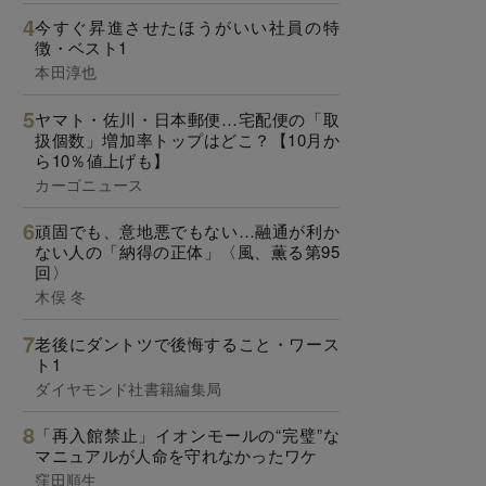
今すぐ昇進させたほうがいい社員の特
徴・ベスト1
本田淳也
ヤマト・佐川・日本郵便…宅配便の「取
扱個数」増加率トップはどこ？【10月か
ら10％値上げも】
カーゴニュース
頑固でも、意地悪でもない…融通が利か
ない人の「納得の正体」〈風、薫る第95
回〉
木俣 冬
老後にダントツで後悔すること・ワース
ト1
ダイヤモンド社書籍編集局
「再入館禁止」イオンモールの“完璧”な
マニュアルが人命を守れなかったワケ
窪田順生