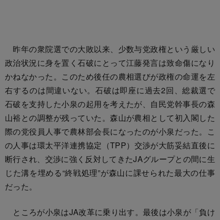
昨年の衆院選での大敗以来、少数与党政権という厳しい
政治状況に身を置く石破にとって江藤発言は致命傷になり
かねなかった。このため後任の農相選びが政権の命運を左
右するのは間違いない。石破は即座に過去2回、総裁選で
石破を支持した小泉の起用を考えたが、自民党幹事長の森
山裕との調整が残っていた。森山が農相として初入閣した
際の党役員人事で農林部会長になったのが小泉だった。こ
の人事は環太平洋連携協定（TPP）交渉が大筋妥結直後に
断行され、交渉に強く反対してきたJAグループとの間に生
じた溝を埋める“終戦処理”が森山に課せられた最大の仕事
だった。
ところが小泉はJA改革に乗り出す。最後は小泉が「負け