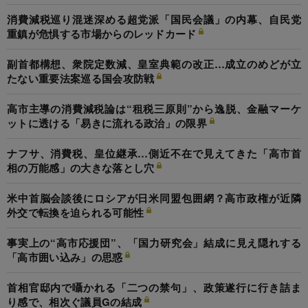
消費減税巡り混迷深める超党派「国民会議」の内幕、自民党
重鎮が危惧する市場からのレッドカード
副首都構想、衆院定数減、皇室典範の改正…成立のめどが立
たない重要法案巡る国会攻防戦
高市主導の消費減税論は“租税三原則”から逸脱、金融マーケ
ットに透ける「易きに流れる政治」の限界
ナフサ、消費税、皇位継承…側近不在で見えてきた「高市首
相の万能感」の大きな落とし穴
米中首脳会談後にロシアが日米同盟包囲網？高市政権が近隣
外交で転換を迫られる可能性
事実上の“高市応援団”、「国力研究会」結成に見え隠れする
「高市囲い込み」の思惑
首相官邸内で囁かれる「二つの禁句」、政策遂行に行き詰ま
り感で、相次ぐ議員Gの結成