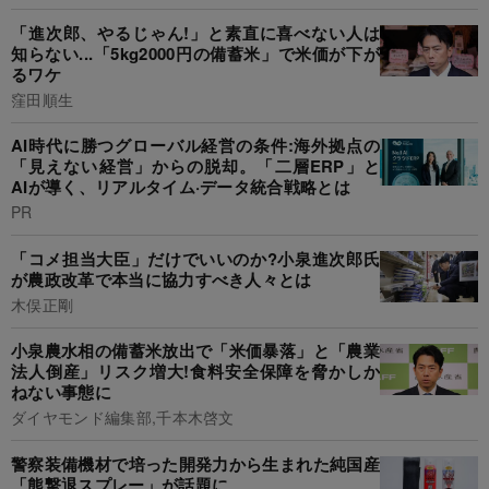
「進次郎、やるじゃん!」と素直に喜べない人は
知らない...「5kg2000円の備蓄米」で米価が下が
るワケ
窪田順生
AI時代に勝つグローバル経営の条件:海外拠点の
「見えない経営」からの脱却。「二層ERP」と
AIが導く、リアルタイム·データ統合戦略とは
PR
「コメ担当大臣」だけでいいのか?小泉進次郎氏
が農政改革で本当に協力すべき人々とは
木俣正剛
小泉農水相の備蓄米放出で「米価暴落」と「農業
法人倒産」リスク増大!食料安全保障を脅かしか
ねない事態に
ダイヤモンド編集部,千本木啓文
警察装備機材で培った開発力から生まれた純国産
「熊撃退スプレー」が話題に