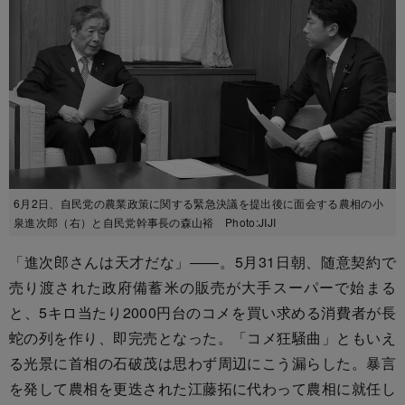
6月2日、自民党の農業政策に関する緊急決議を提出後に面会する農相の小
泉進次郎（右）と自民党幹事長の森山裕 Photo:JIJI
「進次郎さんは天才だな」――。5月31日朝、随意契約で
売り渡された政府備蓄米の販売が大手スーパーで始まる
と、5キロ当たり2000円台のコメを買い求める消費者が長
蛇の列を作り、即完売となった。「コメ狂騒曲」ともいえ
る光景に首相の石破茂は思わず周辺にこう漏らした。暴言
を発して農相を更迭された江藤拓に代わって農相に就任し