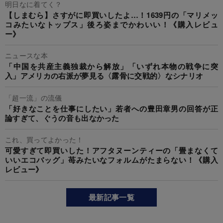
明日なに着てく？
【しまむら】さすがに即買いしたよ…！1639円の「マリメッ
コみたいなトップス」後ろ姿までかわいい！《購入レビュ
ー》
ニュースな本
「中国を共産主義独裁から解放」「いずれ本物の戦争に突
入」アメリカの右派が夢見る〈露骨に交戦的〉なシナリオ
「超一流」の流儀
「好きなことを仕事にしたい」若者への豊田章男の回答が正
論すぎて、ぐうの音も出なかった
これ、買ってよかった！
可愛すぎて即買いした！アフタヌーンティーの「畳まなくて
いいエコバッグ」苺みたいなフォルムがたまらない！《購入
レビュー》
最新記事一覧