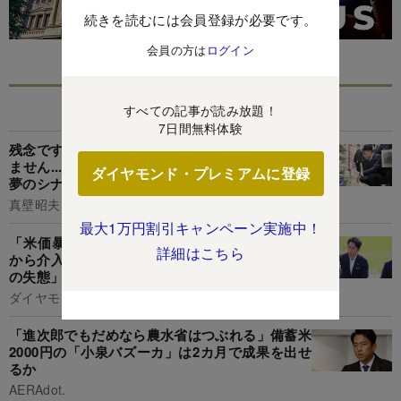
続きを読むには会員登録が必要です。
会員の方は
ログイン
あなたにおすすめ
すべての記事が読み放題！
7日間無料体験
残念ですが、小泉進次郎大臣でも米価は下げられ
ません...「5kg2000円」の備蓄米がもたらす「悪
ダイヤモンド・プレミアムに登録
夢のシナリオ」
真壁昭夫
最大1万円割引キャンペーン実施中！
「米価暴落リスク」が急上昇!農水省を市場主義
詳細はこちら
から介入主義に“転向”せざるを得なくした「2つ
の失態」
ダイヤモンド編集部,千本木啓文
「進次郎でもだめなら農水省はつぶれる」備蓄米
2000円の「小泉バズーカ」は2カ月で成果を出せ
るか
AERAdot.