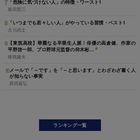
「危険に気づけない人」の特徴・ワースト1
柴田賢三
「いつまでも若々しい人」がやっている習慣・ベスト1
古川武士
【東筑高校】華麗なる卒業生人脈！俳優の高倉健、作家の
平野啓一郎、プロ野球元監督の仰木彬…
猪熊建夫
メールで「～です」を「～と思います」とわざわざ書く人
が知らない事実
西田延弘
ランキング一覧