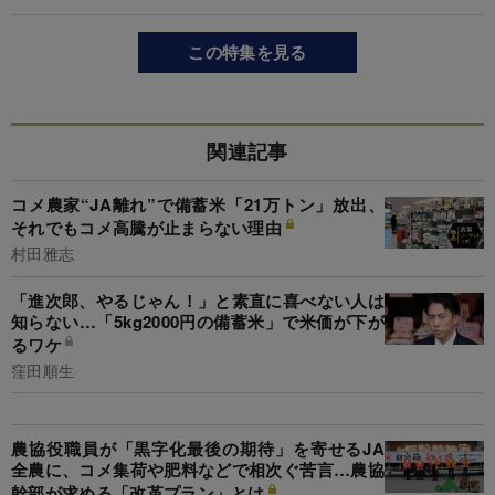
この特集を見る
関連記事
コメ農家“JA離れ”で備蓄米「21万トン」放出、
それでもコメ高騰が止まらない理由
村田雅志
「進次郎、やるじゃん！」と素直に喜べない人は
知らない…「5kg2000円の備蓄米」で米価が下が
るワケ
窪田順生
農協役職員が「黒字化最後の期待」を寄せるJA
全農に、コメ集荷や肥料などで相次ぐ苦言…農協
幹部が求める「改革プラン」とは