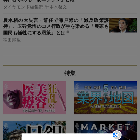
ダイヤモンド編集部,千本木啓文
農水相の大失言・辞任で瀬戸際の「減反政策護
持」、玉砕覚悟のコメ行政が手を染める「農家も
国民も犠牲にする愚策」とは
窪田順生
特集