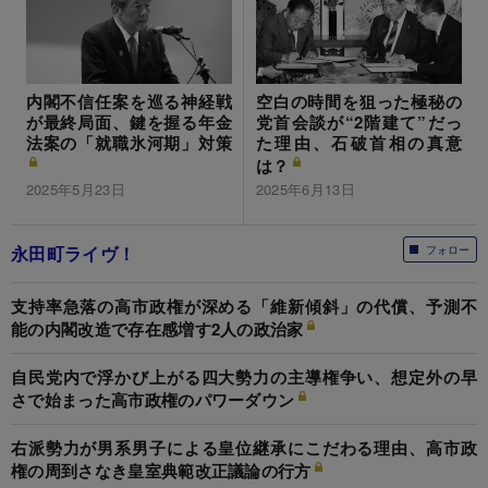
内閣不信任案を巡る神経戦
空白の時間を狙った極秘の
が最終局面、鍵を握る年金
党首会談が“2階建て”だっ
法案の「就職氷河期」対策
た理由、石破首相の真意
は？
2025年5月23日
2025年6月13日
永田町ライヴ！
フォロー
支持率急落の高市政権が深める「維新傾斜」の代償、予測不
能の内閣改造で存在感増す2人の政治家
自民党内で浮かび上がる四大勢力の主導権争い、想定外の早
さで始まった高市政権のパワーダウン
右派勢力が男系男子による皇位継承にこだわる理由、高市政
権の周到さなき皇室典範改正議論の行方