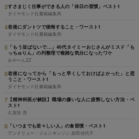
すさまじく仕事ができる人の「休日の習慣」ベスト1
ダイヤモンド社書籍編集局
老後にダントツで後悔すること・ワースト1
ダイヤモンド社書籍編集局
「もう並ばないで…」40代タイミーおじさんがミスド「も
っちゅりん」の列整理で複雑な気分になったワケ
みやーんZZ
老後になってから「もっと早くしておけばよかった」と思
うこと・ワースト1
ダイヤモンド社書籍編集局
【精神科医が解説】職場の嫌いな人に疲弊しない方法・ベ
スト1
久賀谷 亮
「いつまでも若々しい人」の食習慣・ベスト1
アンドリュー・ジェンキンソン,岩田佳代子