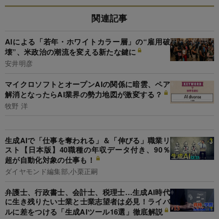
関連記事
AIによる「若年・ホワイトカラー層」の“雇用破
壊”、米政治の潮流を変える新たな鍵に
安井明彦
マイクロソフトとオープンAIの関係に暗雲、ペア
解消となったらAI業界の勢力地図が激変する？
牧野 洋
生成AIで「仕事を奪われる」＆「伸びる」職業リ
スト【日本版】40職種の年収データ付き、90％
超が自動化対象の仕事も！
ダイヤモンド編集部,小栗正嗣
弁護士、行政書士、会計士、税理士…生成AI時代
に生き残りたい士業と士業志望者は必見！ライバ
ルに差をつける「生成AIツール16選」徹底解説