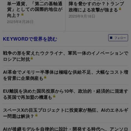
単一通貨、「第二の基軸通
障を脅かすのか？トランプ
貨」としての国際的地位が
政権による攻撃が強まる
向上？
2025年9月18日
2025年8月28日
KEYWORDで世界を読む
フォロー
戦争の形を変えたウクライナ、軍民一体のイノベーションで
ロシアに対抗
AI革命でメモリー半導体は極端な供給不足、大幅なコスト増
を背景に企業倒産も
EU離脱を決めた国民投票から10年、政治的・経済的に混迷す
る英国で再加盟の機運も
スペースXの目玉プロジェクトに投資家が熱狂、AIのエネルギ
ー問題は解決？
AIが後継モデルを自律的に設計・開発する時代へ、アンソロ