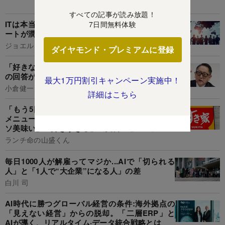
あなたにおすすめ
すべての記事が読み放題！
ITは本当に人々を豊かにする?米GAFAMのエリ
7日間無料体験
ートが潤い、中流層が財産を削られる皮肉
ジョエル・コトキン,寺下滝郎
ダイヤモンド・プレミアムに登録
「好きなことを仕事にしたい」若者への豊田章男
の回答が正論すぎて、ぐうの音も出なかった
最大1万円割引キャンペーン実施中！
小倉健一
詳細はこちら
「もう5回くらい食べてる」すき家の“やけくそ
メニュー”美味しすぎてライス追加注文した!「ク
ソ美味い」「好きすぎる」《実食レビュー》
ランチ命の山盛くん
毎日1000人が解雇ってマジか...AIで「切られる
人」と「1人で“大企業”になる人」の差
白川 司
AI時代に勝つグローバル経営の条件:海外拠点の
「見えない経営」からの脱却。「二層ERP」と
AIが導く、リアルタイム·データ統合戦略とは