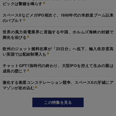
ピックは警鐘を鳴らす
スペースXなどメガIPO相次ぐ、1880年代の米鉄道ブーム以来
のバブル？
世界の風力発電業界に君臨する中国、ホルムズ海峡の封鎖で
脚光を浴びる
欧州のジェット燃料在庫が「23日分」へ低下、輸入依存度高
い英国では配給制導入も
チャットGPT1強時代の終わり、大型IPOを控えて生みの親は
成長の壁に？
激化する衛星コンステレーション競争、スペースXの牙城にア
マゾンが攻め込む
この特集を見る