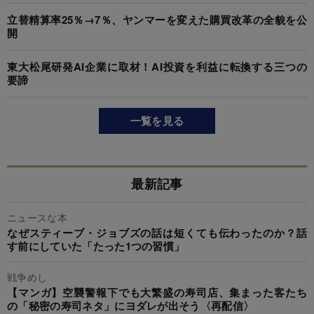
立替精算率25％→7％、ヤンマーを変えた購買改革の全貌を公
開
東大松尾研発AI企業に取材！AI投資を利益に転換する三つの
要諦
一覧を見る
最新記事
ニュースな本
なぜスティーブ・ジョブズの話は短くても伝わったのか？話
す前にしていた「たった1つの習慣」
戦争めし
【マンガ】空襲警報下でも大繁盛の寿司店、集まった客たち
の「秘密の寿司ネタ」にヨダレが出そう〈再配信〉