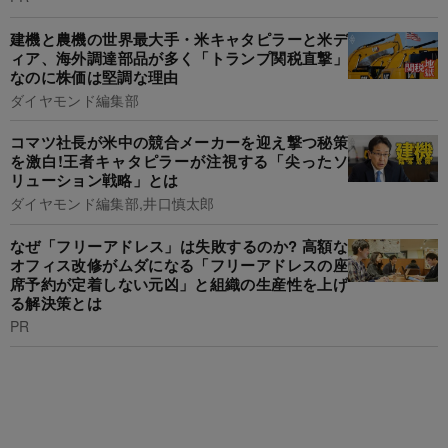
建機と農機の世界最大手・米キャタピラーと米デ
ィア、海外調達部品が多く「トランプ関税直撃」
なのに株価は堅調な理由
ダイヤモンド編集部
コマツ社長が米中の競合メーカーを迎え撃つ秘策
を激白!王者キャタピラーが注視する「尖ったソ
リューション戦略」とは
ダイヤモンド編集部,井口慎太郎
なぜ「フリーアドレス」は失敗するのか? 高額な
オフィス改修がムダになる「フリーアドレスの座
席予約が定着しない元凶」と組織の生産性を上げ
る解決策とは
PR