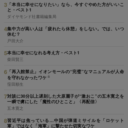
「本当に幸せになりたい」なら、今すぐやめた方がいいこ
と・ベスト1
ダイヤモンド社書籍編集局
集中力が高い人は「疲れたら休憩」をしない。では、いつ
休む？
戸田大介
本当に幸せになれる考え方・ベスト1
柴田賢三
「再入館禁止」イオンモールの“完璧”なマニュアルが人命
を守れなかったワケ
窪田順生
対談に30分以上遅刻した大原麗子が“激おこ”の五木寛之を
一瞬で虜にした「魔性のひとこと」〈再配信〉
五木寛之
習近平は焦っている…中国が弾道ミサイルを「ロケット
軍」ではなく「海軍」に撃たせた切実なワケ