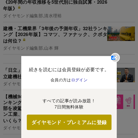
《20年間の年収推移を5世代別に独自試算・2026
年版》
ダイヤモンド編集部,清水理裕
建機・工機業界「3年後の予測年収」32社ランキ
ング【2026年版】コマツ、ファナック、クボタ
は何位？
ダイヤモンド編集部,山本 輝
続きを読むには会員登録が必要です。
「日立」の看板を掲げるのも残り1年あまり…日
立建機社長が「独り立ち」に向けた戦略を激白
会員の方は
ログイン
ダイヤモンド編集部,井口慎太郎
【機械94人】1億円以上稼ぐ取締役・実名年収ラ
すべての記事が読み放題！
ンキング！パチンコ機器の首脳は重工、建機の幹
7日間無料体験
部を凌駕…三菱重工、コマツ、ディスコ、ダイキ
ン工業、SANKYO、セガサミーの幹部の報酬は
いくら？
ダイヤモンド・プレミアムに登録
ダイヤモンド編集部,井口慎太郎