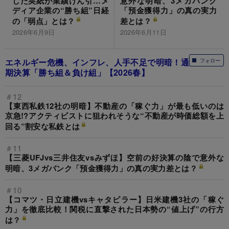
した英紙が業績けん引…メ
意外な明暗、3メガバンク
ディア企業の“勝ち組”日経
「預金獲得力」の真の実力
の「弱点」とは？
差とは？
2026年6月9日
2026年6月11日
エネルギー危機、インフレ、人手不足で明暗！通
フォロー
期決算「勝ち組＆負け組」【2026春】
＃12
【東西私鉄12社の明暗】不動産の「稼ぐ力」が最も低いのは
京急!?アクティビストに狙われそうな“不動産が時価総額を上
回る”割安な私鉄とは
＃11
【三菱UFJvs三井住友vsみずほ】空前の好決算の陰で意外な
明暗、3メガバンク「預金獲得力」の真の実力差とは？
＃10
【コマツ・日立建機vsキャタピラー】日米建機3社の「稼ぐ
力」を徹底比較！関税に直撃された日本勢の“値上げ”の行方
は？