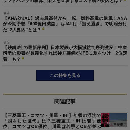
ソフトバンクの勝算、楽天を直撃するコスト増の要因とは？
＃4
【ANA対JAL】過去最高益から一転、燃料高騰の逆風！ANA
が今期予想「600億円減益」もJALは「据え置き」で明暗分け
た“2大要因”とは？
＃3
【鉄鋼3社の最新序列】日本製鉄が大幅減益で序列激変！中東
情勢の影響が長期化すれば神戸製鋼がJFEに差をつけ「2位定
着」も？
この特集を見る
関連記事
【三菱重工・コマツ・川重・IHI】年収の浮沈で
「損をした世代」は？三菱重工・IHIは若手優
位、コマツはOB優位、川重は若手とOBが並ぶ