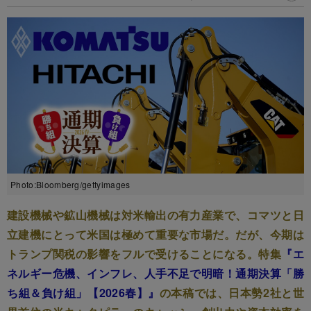
Photo:Bloomberg/gettyimages
建設機械や鉱山機械は対米輸出の有力産業で、コマツと日
立建機にとって米国は極めて重要な市場だ。だが、今期は
トランプ関税の影響をフルで受けることになる。特集
『エ
ネルギー危機、インフレ、人手不足で明暗！通期決算「勝
ち組＆負け組」【2026春】』
の本稿では、日本勢2社と世