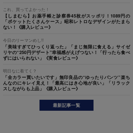
これ、買ってよかった！
【しまむら】お薬手帳と診察券45枚がスッポリ！1089円の
「ポケットたくさんケース」昭和レトロなデザインがたまら
ない！《購入レビュー》
今日のリーマンめし!!
「美味すぎてひっくり返った」「まじ無限に食える」サイゼ
リヤの“250円デザート”幸福感がえげつない！「行ったら食べ
ずにはいられない」《実食レビュー》
明日なに着てく？
「全カラー買いたいです」無印良品の“ゆったりパンツ”楽ち
んなのにキレイ見え！「最高にはき心地が良い」「リラック
スしながらも上品」《購入レビュー》
最新記事一覧