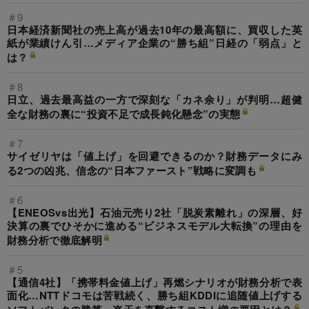
＃9
日本経済新聞社の売上高が過去10年の最高額に、買収した英
紙が業績けん引…メディア企業の“勝ち組”日経の「弱点」と
は？
＃8
日立、過去最高益の一方で深刻な「カネ余り」が判明…超健
全な財務の裏に“投資不足で成長鈍化懸念”の実態
＃7
サイゼリヤは「値上げ」を回避できるのか？財務データにみ
る2つの凶兆、信念の“日本ファースト”戦略に変調も
＃6
【ENEOSvs出光】石油元売り2社「脱炭素離れ」の深層、好
決算の裏でひそかに進める“ビジネスモデル大転換”の理由を
財務分析で徹底解明
＃5
【通信4社】「携帯料金値上げ」再燃シナリオが財務分析で表
面化…NTTドコモは苦戦続く、勝ち組KDDIに追随値上げする