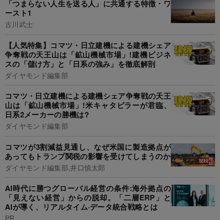
「つまらない人生を送る人」に共通する特徴・ワ
ースト1
古川武士
【人気特集】コマツ・日立建機による建機シェア
争奪戦の天王山は「鉱山機械市場」!建機ビジネ
スの「儲け方」と「日系の強み」を徹底解剖
ダイヤモンド編集部
コマツ・日立建機による建機シェア争奪戦の天王
山は「鉱山機械市場」!米キャタピラーが君臨、
日系2メーカーの勝機は?
ダイヤモンド編集部
コマツが3割減益見通し、なぜ米国に製造拠点が
あってもトランプ関税の影響を受けてしまうのか
ダイヤモンド編集部,井口慎太郎
AI時代に勝つグローバル経営の条件:海外拠点の
「見えない経営」からの脱却。「二層ERP」と
AIが導く、リアルタイム·データ統合戦略とは
PR