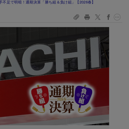
手不足で明暗！通期決算「勝ち組＆負け組」【2026春】