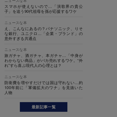
ニュースな本
スマホが使えないので…「演歌界の貴公
子」を追う90代祖母を孫が応援するワケ
ニュースな本
え、こんなにあるの？パナソニック、りそ
な銀行、ユニクロ…「企業・ブランド」の
意外すぎる共通点
ニュースな本
旅ガチャ、酒ガチャ、本ガチャ…「中身が
わからない商品」がバカ売れするワケ。“外
れ”すら喜ぶ現代人の心理とは？
ニュースな本
防衛費を増やすだけでは国は守れない…約
100年前に「軍備拡大のワナ」を見抜いた
人物
最新記事一覧