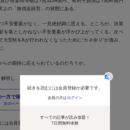
及び現金同等物は1兆3234億円、有利子負債は1兆90億円
実上の「無借金経営」の状態にある。
つ不安要素がなく、一見絶好調に思える。ところが、決算
影を落としかねない不安要素が浮かび上がってくる。次ペ
大型M＆Aが行われなくなったために“カネ余り”が進み、
だ。
からの期待に応えられているのだろうか。
を解明し、急成長中に見える同社の死角を検証する。
続きを読むには会員登録が必要です。
の一方で深刻な「カネ余り」が判明
会員の方は
ログイン
次のページ
すべての記事が読み放題！
むには会員登録が必要です。
7日間無料体験