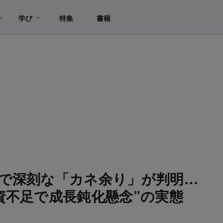
学び
特集
書籍
で深刻な「カネ余り」が判明…
資不足で成長鈍化懸念”の実態