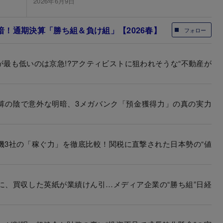
2026年6月9日
！通期決算「勝ち組＆負け組」【2026春】
フォロー
が最も低いのは京急!?アクティビストに狙われそうな“不動産が
好決算の陰で意外な明暗、3メガバンク「預金獲得力」の真の実力
機3社の「稼ぐ力」を徹底比較！関税に直撃された日本勢の“値
に、買収した英紙が業績けん引…メディア企業の“勝ち組”日経