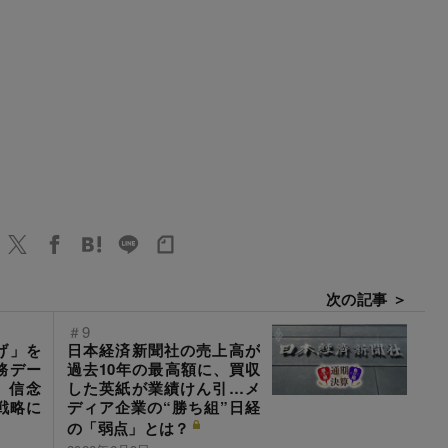
次の記事 ＞
＃9
げ」を
日本経済新聞社の売上高が
務デー
過去10年の最高額に、買収
、信念
した英紙が業績けん引…メ
戦略に
ディア企業の“勝ち組”日経
の「弱点」とは？