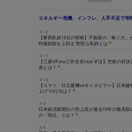
2026年6月8日
エネルギー危機、インフレ、人手不足で明暗
＃12
【東西私鉄12社の明暗】不動産の「稼ぐ力」
時価総額を上回る”割安な私鉄とは
＃11
【三菱UFJvs三井住友vsみずほ】空前の
差とは？
＃10
【コマツ・日立建機vsキャタピラー】日米建
上げ”の行方は？
＃9
日本経済新聞社の売上高が過去10年の最高額
の「弱点」とは？
＃8