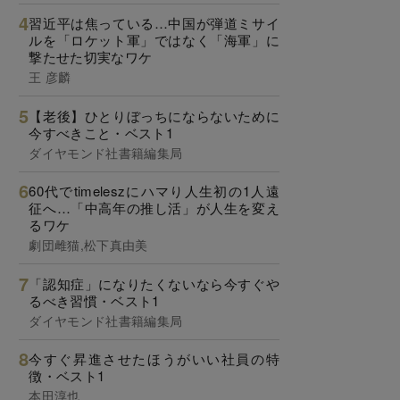
習近平は焦っている…中国が弾道ミサイ
ルを「ロケット軍」ではなく「海軍」に
撃たせた切実なワケ
王 彦麟
【老後】ひとりぼっちにならないために
今すべきこと・ベスト1
ダイヤモンド社書籍編集局
60代でtimeleszにハマり人生初の1人遠
征へ…「中高年の推し活」が人生を変え
るワケ
劇団雌猫,松下真由美
「認知症」になりたくないなら今すぐや
るべき習慣・ベスト1
ダイヤモンド社書籍編集局
今すぐ昇進させたほうがいい社員の特
徴・ベスト1
本田淳也