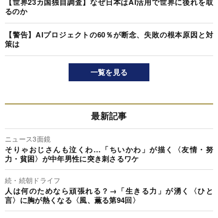
【世界23カ国独自調査】なぜ日本はAI活用で世界に後れを取
るのか
【警告】AIプロジェクトの60％が断念、失敗の根本原因と対
策は
一覧を見る
最新記事
ニュース3面鏡
そりゃおじさんも泣くわ…「ちいかわ」が描く〈友情・努
力・貧困〉が中年男性に突き刺さるワケ
続・続朝ドライフ
人は何のためなら頑張れる？→「生きる力」が湧く〈ひと
言〉に胸が熱くなる〈風、薫る第94回〉