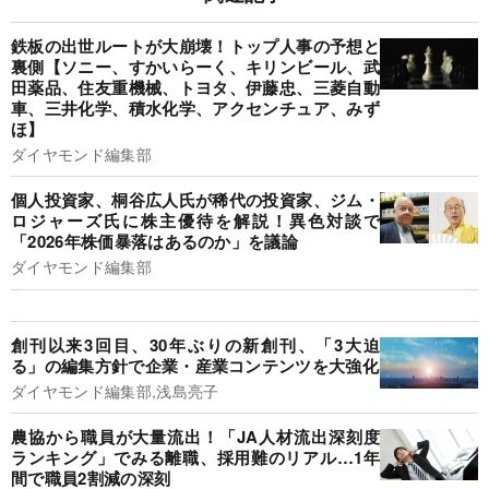
鉄板の出世ルートが大崩壊！トップ人事の予想と
裏側【ソニー、すかいらーく、キリンビール、武
田薬品、住友重機械、トヨタ、伊藤忠、三菱自動
車、三井化学、積水化学、アクセンチュア、みず
ほ】
ダイヤモンド編集部
個人投資家、桐谷広人氏が稀代の投資家、ジム・
ロジャーズ氏に株主優待を解説！異色対談で
「2026年株価暴落はあるのか」を議論
ダイヤモンド編集部
創刊以来3回目、30年ぶりの新創刊、「3大迫
る」の編集方針で企業・産業コンテンツを大強化
ダイヤモンド編集部,浅島亮子
農協から職員が大量流出！「JA人材流出深刻度
ランキング」でみる離職、採用難のリアル…1年
間で職員2割減の深刻