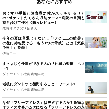
あなたにおすすめ
おくすり手帳と診察券24枚がスッキリ!セリア
の“ポケットたくさん収納ケース”病院の書類も
持ち歩けて便利《購入レビュー》
雑貨オタクの河合さん
今年の夏は普通じゃない...「40°C以上の酷暑」
の後に待ち受ける〈もう1つの脅威〉とは【気象
予報士が警鐘】
佐藤圭一
すさまじく仕事ができる人の「休日の習慣」ベス
ト1
ダイヤモンド社書籍編集局
老後にダントツで後悔すること・ワースト1
ダイヤモンド社書籍編集局
なぜ「フリーアドレス」は失敗するのか? 高額な
オフィス改修がムダになる「フリーアドレスの座