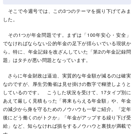
そこで今週号では、この3つのテーマを掘り下げてみま
した。
その1つが年金問題です。まずは「100年安心・安全」
でなければならない公的年金の足下が揺らいでいる現状か
ら。特に、年金記録を改ざんしていた「第2の年金記録問
題」はタチが悪い問題となっています。
さらに年金財政は逼迫、実質的な年金額が減るのは確実
なのですが、厚生労働省は見せ掛けの数字で糊塗しようと
しているのです。 こうした状況を受けて、17タイプ別に
あえて厳しく見積もった「将来もらえる年金額」や、年金
の減少から身を守るためのノウハウも一挙ご紹介。「定年
後にどう働くのがトクか」「年金がアップする繰り下げ受
給」など、知らなければ損をするノウハウと裏技が満載で