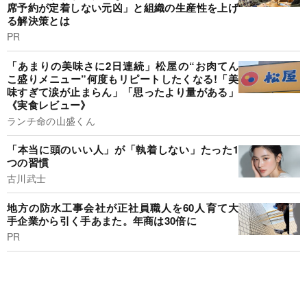
席予約が定着しない元凶」と組織の生産性を上げ
る解決策とは
PR
「あまりの美味さに2日連続」松屋の“お肉てん
こ盛りメニュー”何度もリピートしたくなる!「美
味すぎて涙が止まらん」「思ったより量がある」
《実食レビュー》
ランチ命の山盛くん
「本当に頭のいい人」が「執着しない」たった1
つの習慣
古川武士
地方の防水工事会社が正社員職人を60人育て大
手企業から引く手あまた。年商は30倍に
PR