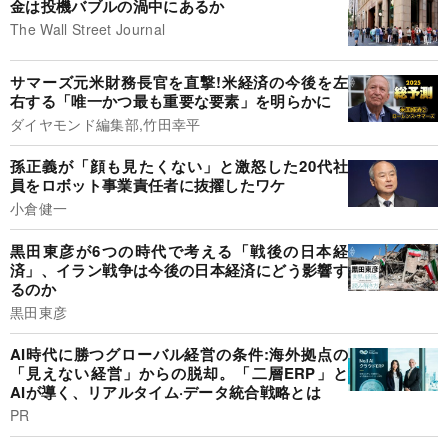
金は投機バブルの渦中にあるか
The Wall Street Journal
サマーズ元米財務長官を直撃!米経済の今後を左
右する「唯一かつ最も重要な要素」を明らかに
ダイヤモンド編集部,竹田幸平
孫正義が「顔も見たくない」と激怒した20代社
員をロボット事業責任者に抜擢したワケ
小倉健一
黒田東彦が6つの時代で考える「戦後の日本経
済」、イラン戦争は今後の日本経済にどう影響す
るのか
黒田東彦
AI時代に勝つグローバル経営の条件:海外拠点の
「見えない経営」からの脱却。「二層ERP」と
AIが導く、リアルタイム·データ統合戦略とは
PR