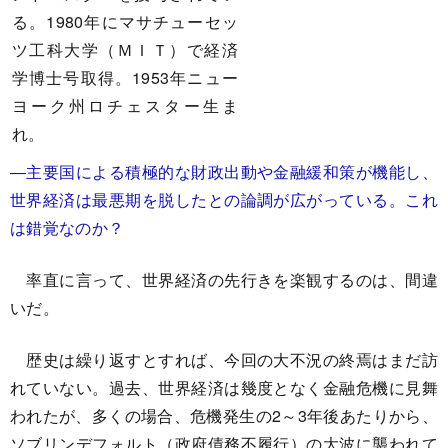
る。1980年にマサチューセッ
ツ工科大学（ＭＩＴ）で経済
学博士号取得。1953年ニュー
ヨーク州ロチェスター生ま
れ。
―主要国による積極的な財政出動や金融緩和策が機能し、
世界経済は最悪期を脱したとの論調が広がっている。これ
は錯覚なのか？
率直に言って、世界経済の先行きを楽観するのは、間違
いだ。
歴史は繰り返すとすれば、今回の大不況の終焉はまだ訪
れていない。過去、世界経済は幾度となく金融危機に見舞
われたが、多くの場合、危機発生の2～3年後あたりから、
ソブリンデフォルト（政府債務不履行）の大波に襲われて