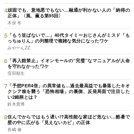
頑固でも、意地悪でもない…融通が利かない人の「納得の
正体」〈風、薫る第95回〉
木俣 冬
「もう並ばないで…」40代タイミーおじさんがミスド「も
っちゅりん」の列整理で複雑な気分になったワケ
みやーんZZ
「再入館禁止」イオンモールの“完璧”なマニュアルが人命
を守れなかったワケ
窪田順生
「予想PER4倍」の異常値も…過去最高益でも暴落したキオ
クシア株を襲う「恐怖相場」の裏側、反発局面で注目した
い2銘柄とは？
鈴木貴博
住んでからではもう遅い!?高性能な家ほど危ない…酷暑で
壁の中に広がる「見えないカビ」の正体
長嶋 修