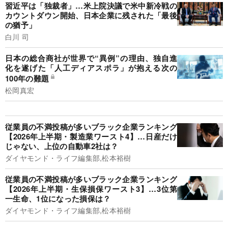
習近平は「独裁者」…米上院決議で米中新冷戦の
カウントダウン開始、日本企業に残された「最後
の猶予」
白川 司
日本の総合商社が世界で“異例”の理由、独自進
化を遂げた「人工ディアスポラ」が抱える次の
100年の難題
松岡真宏
従業員の不満投稿が多いブラック企業ランキング
【2026年上半期・製造業ワースト4】…日産だけ
じゃない、上位の自動車2社は？
ダイヤモンド・ライフ編集部,松本裕樹
従業員の不満投稿が多いブラック企業ランキング
【2026年上半期・生保損保ワースト3】…3位第
一生命、1位になった損保は？
ダイヤモンド・ライフ編集部,松本裕樹