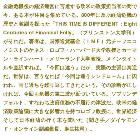
金融危機後の経済運営に苦慮する欧米の政策担当者の間で
今、ある本が注目を集めている。800年に及ぶ経済危機の
歴史と教訓を探った「THIS TIME IS DIFFERENT：Eight
Centuries of Financial Folly」（プリンストン大学刊）
がそれだ。著者は、国際通貨基金（ＩＭＦ）元チーフエコ
ノミストのケネス・ロゴフ・ハーバード大学教授とカーマ
ン・ラインハート・メリーランド大学教授。メインタイト
ルを直訳すれば、「今回は違う」だが、実際の主張は真逆
だ。世界は、言うなれば「今回は違うシンドローム」に囚
われ、同じ過ちを繰り返してきたという。その診断が正し
ければ、今回も危機の第二波が近づいている。ソブリンデ
フォルト、すなわち政府債務の不履行の津波だ。欧米の経
済政策論議に大きな影響力を持つロゴフ教授に、世界経済
そして日本経済の行く末を聞いた（聞き手／ダイヤモン
ド・オンライン副編集長、麻生祐司）。