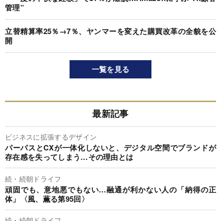
管理”
立替精算率25％→7％、ヤンマーを変えた購買改革の全貌を公
開
一覧を見る
最新記事
ビジネスに拡張するデザイン
パーパスとCXが一体化しないと、デジタル空間でブランドが
存在感を失ってしまう…その理由とは
続・続朝ドライフ
頑固でも、意地悪でもない…融通が利かない人の「納得の正
体」〈風、薫る第95回〉
続・続朝ドライフ