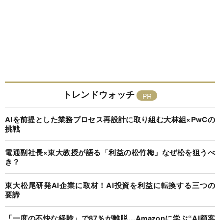
トレンドウォッチ
AIを前提とした業務プロセス再設計に取り組む大林組×PwCの
挑戦
電通副社長×東大教授が語る「利益の松竹梅」なぜ松を狙うべ
き？
東大松尾研発AI企業に取材！AI投資を利益に転換する三つの
要諦
「一度の不快な経験」で87％が離脱…Amazonに学ぶ“AI顧客