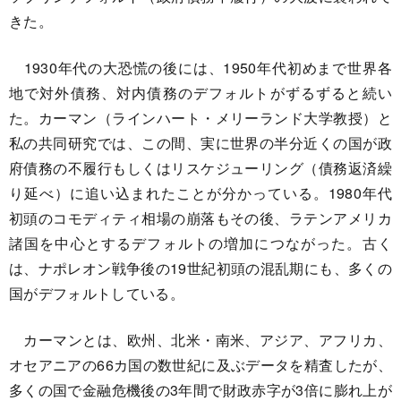
きた。
1930年代の大恐慌の後には、1950年代初めまで世界各
地で対外債務、対内債務のデフォルトがずるずると続い
た。カーマン（ラインハート・メリーランド大学教授）と
私の共同研究では、この間、実に世界の半分近くの国が政
府債務の不履行もしくはリスケジューリング（債務返済繰
り延べ）に追い込まれたことが分かっている。1980年代
初頭のコモディティ相場の崩落もその後、ラテンアメリカ
諸国を中心とするデフォルトの増加につながった。古く
は、ナポレオン戦争後の19世紀初頭の混乱期にも、多くの
国がデフォルトしている。
カーマンとは、欧州、北米・南米、アジア、アフリカ、
オセアニアの66カ国の数世紀に及ぶデータを精査したが、
多くの国で金融危機後の3年間で財政赤字が3倍に膨れ上が