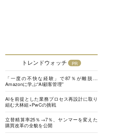
トレンドウォッチ
「一度の不快な経験」で87％が離脱…
Amazonに学ぶ“AI顧客管理”
AIを前提とした業務プロセス再設計に取り
組む大林組×PwCの挑戦
立替精算率25％→7％、ヤンマーを変えた
購買改革の全貌を公開