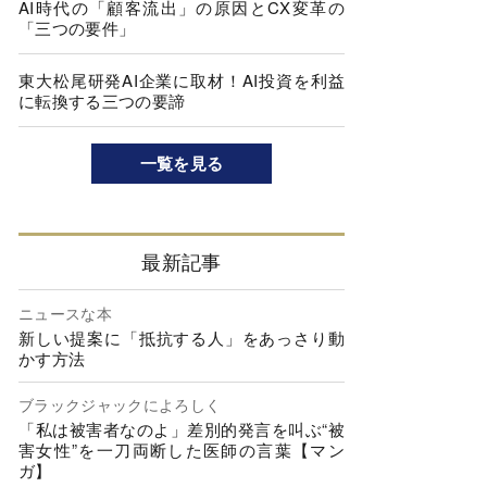
AI時代の「顧客流出」の原因とCX変革の
「三つの要件」
東大松尾研発AI企業に取材！AI投資を利益
に転換する三つの要諦
一覧を見る
最新記事
ニュースな本
新しい提案に「抵抗する人」をあっさり動
かす方法
ブラックジャックによろしく
「私は被害者なのよ」差別的発言を叫ぶ“被
害女性”を一刀両断した医師の言葉【マン
ガ】