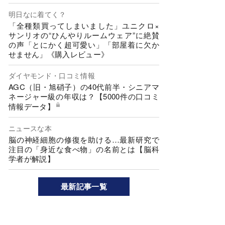
明日なに着てく？
「全種類買ってしまいました」ユニクロ×
サンリオの“ひんやりルームウェア”に絶賛
の声「とにかく超可愛い」「部屋着に欠か
せません」《購入レビュー》
ダイヤモンド・口コミ情報
AGC（旧・旭硝子）の40代前半・シニアマ
ネージャー級の年収は？【5000件の口コミ
情報データ】
ニュースな本
脳の神経細胞の修復を助ける…最新研究で
注目の「身近な食べ物」の名前とは【脳科
学者が解説】
最新記事一覧