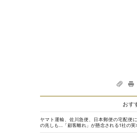
おす
ヤマト運輸、佐川急便、日本郵便の宅配便
の兆しも...「顧客離れ」が懸念される1社の実