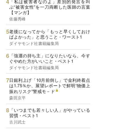
「私は被害者なのよ」差別的発言を叫
ぶ“被害女性”を一刀両断した医師の言葉
【マンガ】
佐藤秀峰
老後になってから「もっと早くしておけ
ばよかった」と思うこと・ワースト1
ダイヤモンド社書籍編集局
「強運の持ち主」になりたいなら、今す
ぐやめた方がいいこと・ベスト1
ダイヤモンド社書籍編集局
日銀利上げ「10月前倒し」で金利終着点
は1.75％か、展望レポートで鮮明“物価上
振れリスク”警戒モ－ド
森田京平
「いつまでも若々しい人」がやっている
習慣・ベスト1
古川武士