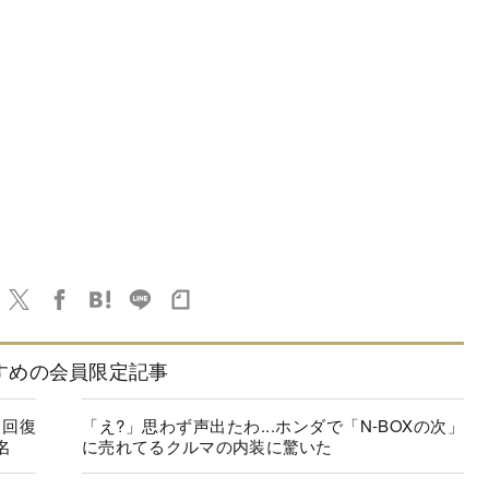
すめの会員限定記事
に回復
「え?」思わず声出たわ...ホンダで「N-BOXの次」
名
に売れてるクルマの内装に驚いた