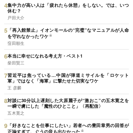
集中力が高い人は「疲れたら休憩」をしない。では、いつ
休む？
戸田大介
「再入館禁止」イオンモールの“完璧”なマニュアルが人命
を守れなかったワケ
窪田順生
本当に幸せになれる考え方・ベスト1
柴田賢三
習近平は焦っている…中国が弾道ミサイルを「ロケット
軍」ではなく「海軍」に撃たせた切実なワケ
王 彦麟
対談に30分以上遅刻した大原麗子が“激おこ”の五木寛之を
一瞬で虜にした「魔性のひとこと」〈再配信〉
五木寛之
「好きなことを仕事にしたい」若者への豊田章男の回答が
正論すぎて、ぐうの音も出なかった