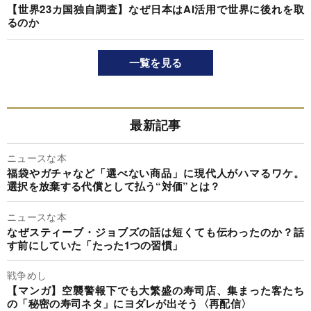
【世界23カ国独自調査】なぜ日本はAI活用で世界に後れを取
るのか
一覧を見る
最新記事
ニュースな本
福袋やガチャなど「選べない商品」に現代人がハマるワケ。
選択を放棄する代償として払う“対価”とは？
ニュースな本
なぜスティーブ・ジョブズの話は短くても伝わったのか？話
す前にしていた「たった1つの習慣」
戦争めし
【マンガ】空襲警報下でも大繁盛の寿司店、集まった客たち
の「秘密の寿司ネタ」にヨダレが出そう〈再配信〉