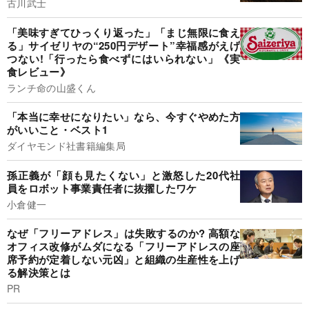
古川武士
「美味すぎてひっくり返った」「まじ無限に食え
る」サイゼリヤの“250円デザート”幸福感がえげ
つない!「行ったら食べずにはいられない」《実
食レビュー》
ランチ命の山盛くん
「本当に幸せになりたい」なら、今すぐやめた方
がいいこと・ベスト1
ダイヤモンド社書籍編集局
孫正義が「顔も見たくない」と激怒した20代社
員をロボット事業責任者に抜擢したワケ
小倉健一
なぜ「フリーアドレス」は失敗するのか? 高額な
オフィス改修がムダになる「フリーアドレスの座
席予約が定着しない元凶」と組織の生産性を上げ
る解決策とは
PR