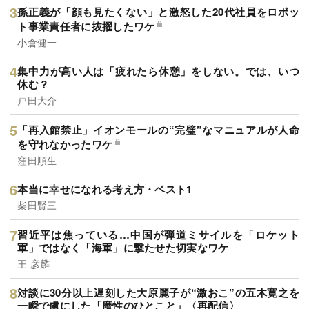
孫正義が「顔も見たくない」と激怒した20代社員をロボッ
ト事業責任者に抜擢したワケ
小倉健一
集中力が高い人は「疲れたら休憩」をしない。では、いつ
休む？
戸田大介
「再入館禁止」イオンモールの“完璧”なマニュアルが人命
を守れなかったワケ
窪田順生
本当に幸せになれる考え方・ベスト1
柴田賢三
習近平は焦っている…中国が弾道ミサイルを「ロケット
軍」ではなく「海軍」に撃たせた切実なワケ
王 彦麟
対談に30分以上遅刻した大原麗子が“激おこ”の五木寛之を
一瞬で虜にした「魔性のひとこと」〈再配信〉