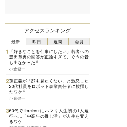
アクセスランキング
最新
昨日
週間
会員
「好きなことを仕事にしたい」若者への
豊田章男の回答が正論すぎて、ぐうの音
も出なかった
小倉健一
孫正義が「顔も見たくない」と激怒した
20代社員をロボット事業責任者に抜擢し
たワケ
小倉健一
60代でtimeleszにハマり人生初の1人遠
征へ…「中高年の推し活」が人生を変え
るワケ