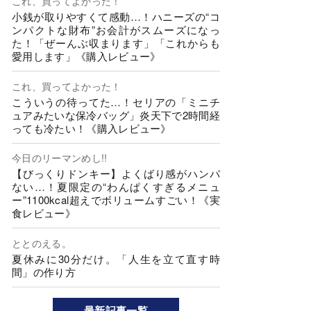
これ、買ってよかった！
小銭が取りやすくて感動…！ハニーズの“コ
ンパクトな財布”お会計がスムーズになっ
た！「ぜーんぶ収まります」「これからも
愛用します」《購入レビュー》
これ、買ってよかった！
こういうの待ってた…！セリアの「ミニチ
ュアみたいな保冷バッグ」炎天下で2時間経
っても冷たい！《購入レビュー》
今日のリーマンめし!!
【びっくりドンキー】よくばり感がハンパ
ない…！夏限定の“わんぱくすぎるメニュ
ー”1100kcal超えでボリュームすごい！《実
食レビュー》
ととのえる。
夏休みに30分だけ。「人生を立て直す時
間」の作り方
最新記事一覧