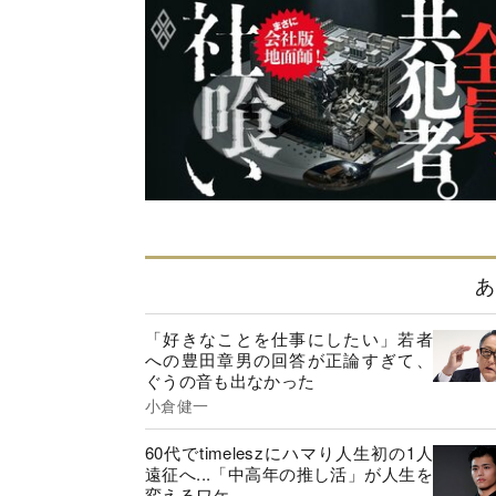
あ
「好きなことを仕事にしたい」若者
への豊田章男の回答が正論すぎて、
ぐうの音も出なかった
小倉健一
60代でtimeleszにハマり人生初の1人
遠征へ...「中高年の推し活」が人生を
変えるワケ