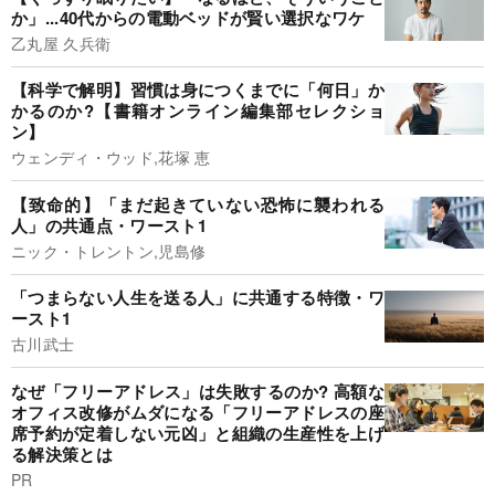
か」...40代からの電動ベッドが賢い選択なワケ
乙丸屋 久兵衛
【科学で解明】習慣は身につくまでに「何日」か
かるのか?【書籍オンライン編集部セレクショ
ン】
ウェンディ・ウッド,花塚 恵
【致命的】「まだ起きていない恐怖に襲われる
人」の共通点・ワースト1
ニック・トレントン,児島修
「つまらない人生を送る人」に共通する特徴・ワ
ースト1
古川武士
なぜ「フリーアドレス」は失敗するのか? 高額な
オフィス改修がムダになる「フリーアドレスの座
席予約が定着しない元凶」と組織の生産性を上げ
る解決策とは
PR