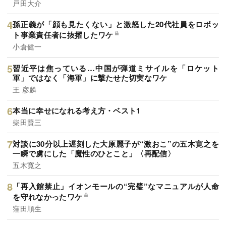
戸田大介
孫正義が「顔も見たくない」と激怒した20代社員をロボッ
ト事業責任者に抜擢したワケ
小倉健一
習近平は焦っている…中国が弾道ミサイルを「ロケット
軍」ではなく「海軍」に撃たせた切実なワケ
王 彦麟
本当に幸せになれる考え方・ベスト1
柴田賢三
対談に30分以上遅刻した大原麗子が“激おこ”の五木寛之を
一瞬で虜にした「魔性のひとこと」〈再配信〉
五木寛之
「再入館禁止」イオンモールの“完璧”なマニュアルが人命
を守れなかったワケ
窪田順生