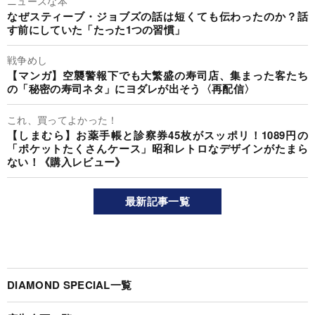
ニュースな本
なぜスティーブ・ジョブズの話は短くても伝わったのか？話
す前にしていた「たった1つの習慣」
戦争めし
【マンガ】空襲警報下でも大繁盛の寿司店、集まった客たち
の「秘密の寿司ネタ」にヨダレが出そう〈再配信〉
これ、買ってよかった！
【しまむら】お薬手帳と診察券45枚がスッポリ！1089円の
「ポケットたくさんケース」昭和レトロなデザインがたまら
ない！《購入レビュー》
最新記事一覧
DIAMOND SPECIAL一覧