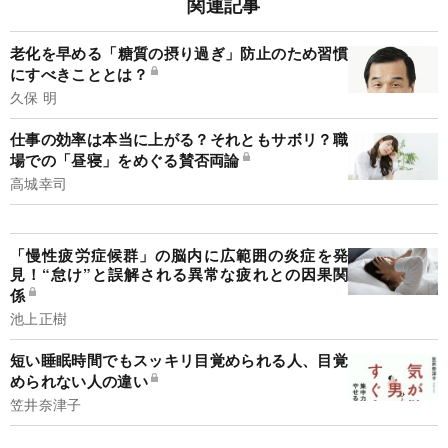
関連記事
老化を早める「糖質の摂り過ぎ」防止のため習慣
にすべきこととは？
久保 明
仕事の効率は本当に上がる？それともサボリ？職
場での「昼寝」をめぐる賛否両論
高城幸司
「慢性疲労症候群」の脳内に広範囲の炎症を発
見！“怠け”と誤解される異常な疲れとの因果関
係
池上正樹
短い睡眠時間でもスッキリ目覚められる人、目覚
められない人の違い
笠井奈津子