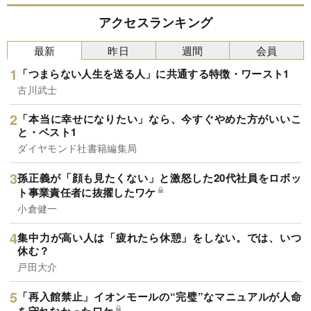
アクセスランキング
最新
昨日
週間
会員
「つまらない人生を送る人」に共通する特徴・ワースト1
古川武士
「本当に幸せになりたい」なら、今すぐやめた方がいいこ
と・ベスト1
ダイヤモンド社書籍編集局
孫正義が「顔も見たくない」と激怒した20代社員をロボッ
ト事業責任者に抜擢したワケ
小倉健一
集中力が高い人は「疲れたら休憩」をしない。では、いつ
休む？
戸田大介
「再入館禁止」イオンモールの“完璧”なマニュアルが人命
を守れなかったワケ