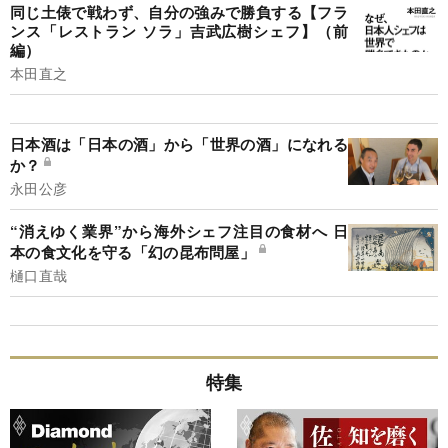
同じ土俵で戦わず、自分の強みで勝負する【フラ
ンス「レストラン ソラ」吉武広樹シェフ】（前
編）
本田直之
日本酒は「日本の酒」から「世界の酒」になれる
か？
永田公彦
“消えゆく業界”から海外シェフ注目の食材へ 日
本の食文化を守る「幻の昆布問屋」
樋口直哉
特集