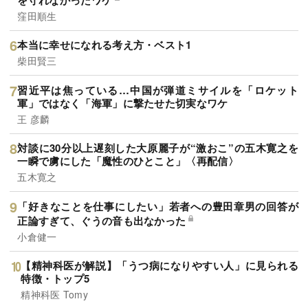
窪田順生
本当に幸せになれる考え方・ベスト1
柴田賢三
習近平は焦っている…中国が弾道ミサイルを「ロケット
軍」ではなく「海軍」に撃たせた切実なワケ
王 彦麟
対談に30分以上遅刻した大原麗子が“激おこ”の五木寛之を
一瞬で虜にした「魔性のひとこと」〈再配信〉
五木寛之
「好きなことを仕事にしたい」若者への豊田章男の回答が
正論すぎて、ぐうの音も出なかった
小倉健一
【精神科医が解説】「うつ病になりやすい人」に見られる
特徴・トップ5
精神科医 Tomy