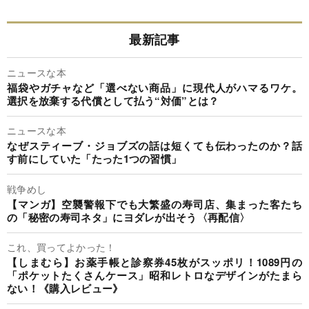
最新記事
ニュースな本
福袋やガチャなど「選べない商品」に現代人がハマるワケ。
選択を放棄する代償として払う“対価”とは？
ニュースな本
なぜスティーブ・ジョブズの話は短くても伝わったのか？話
す前にしていた「たった1つの習慣」
戦争めし
【マンガ】空襲警報下でも大繁盛の寿司店、集まった客たち
の「秘密の寿司ネタ」にヨダレが出そう〈再配信〉
これ、買ってよかった！
【しまむら】お薬手帳と診察券45枚がスッポリ！1089円の
「ポケットたくさんケース」昭和レトロなデザインがたまら
ない！《購入レビュー》