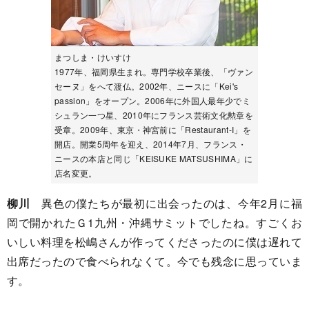
まつしま・けいすけ
1977年、福岡県生まれ。専門学校卒業後、「ヴァン
セーヌ」をへて渡仏。2002年、ニースに「Kei's
passion」をオープン。2006年に外国人最年少でミ
シュラン一つ星、2010年にフランス芸術文化勲章を
受章。2009年、東京・神宮前に「Restaurant-I」を
開店。開業5周年を迎え、2014年7月、フランス・
ニースの本店と同じ「KEISUKE MATSUSHIMA」に
店名変更。
柳川
異色の僕たちが最初に出会ったのは、今年2月に福
岡で開かれたＧ1九州・沖縄サミットでしたね。すごくお
いしい料理を松嶋さんが作ってくださったのに僕は遅れて
出席だったので食べられなくて。今でも残念に思っていま
す。