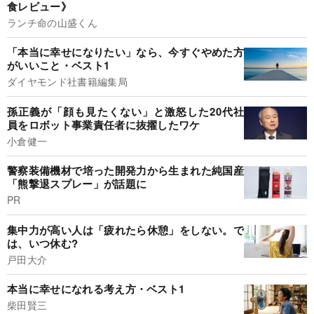
食レビュー》
ランチ命の山盛くん
「本当に幸せになりたい」なら、今すぐやめた方
がいいこと・ベスト1
ダイヤモンド社書籍編集局
孫正義が「顔も見たくない」と激怒した20代社
員をロボット事業責任者に抜擢したワケ
小倉健一
警察装備機材で培った開発力から生まれた純国産
「熊撃退スプレー」が話題に
PR
集中力が高い人は「疲れたら休憩」をしない。で
は、いつ休む?
戸田大介
本当に幸せになれる考え方・ベスト1
柴田賢三