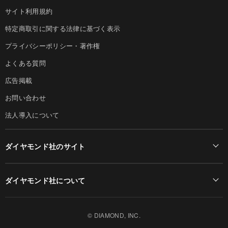
サイト利用規約
特定商取引に関する法律に基づく表示
プライバシーポリシー・著作権
よくある質問
広告掲載
お問い合わせ
法人導入について
ダイヤモンド社のサイト
Diamond Online(English)
ダイヤモンド社について
週刊ダイヤモンド
ダイヤモンド社TOP
DIAMONDハーバード・ビジネス・レビュー
© DIAMOND, INC.
会社概要
ダイヤモンドZAi（デジタル版）