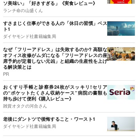
ソ美味い」「好きすぎる」《実食レビュー》
ランチ命の山盛くん
すさまじく仕事ができる人の「休日の習慣」ベス
ト1
ダイヤモンド社書籍編集局
なぜ「フリーアドレス」は失敗するのか? 高額な
オフィス改修がムダになる「フリーアドレスの座
席予約が定着しない元凶」と組織の生産性を上げ
る解決策とは
PR
おくすり手帳と診察券24枚がスッキリ!セリア
の“ポケットたくさん収納ケース”病院の書類も
持ち歩けて便利《購入レビュー》
雑貨オタクの河合さん
老後にダントツで後悔すること・ワースト1
ダイヤモンド社書籍編集局