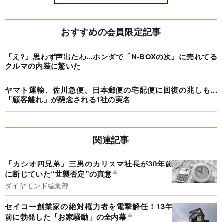
おすすめの会員限定記事
「え?」思わず声出たわ...ホンダで「N-BOXの次」に売れてる
クルマの内装に驚いた
ヤマト運輸、佐川急便、日本郵便の宅配便に回復の兆しも...
「顧客離れ」が懸念される1社の実名
関連記事
「カシオ四兄弟」三男のカリスマ社長が30年前
に断じていた“世襲否定”の真意
ダイヤモンド編集部
セイコー創業家の絶対権力者を電撃解任！13年
前に勃発した「お家騒動」の全内幕