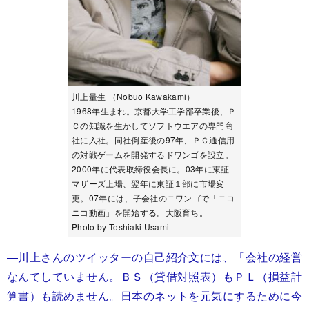
川上量生 （Nobuo Kawakami）
1968年生まれ。京都大学工学部卒業後、Ｐ
Ｃの知識を生かしてソフトウエアの専門商
社に入社。同社倒産後の97年、ＰＣ通信用
の対戦ゲームを開発するドワンゴを設立。
2000年に代表取締役会長に。03年に東証
マザーズ上場、翌年に東証１部に市場変
更。07年には、子会社のニワンゴで「ニコ
ニコ動画」を開始する。大阪育ち。
Photo by Toshiaki Usami
―川上さんのツイッターの自己紹介文には、「会社の経営
なんてしていません。ＢＳ（貸借対照表）もＰＬ（損益計
算書）も読めません。日本のネットを元気にするために今