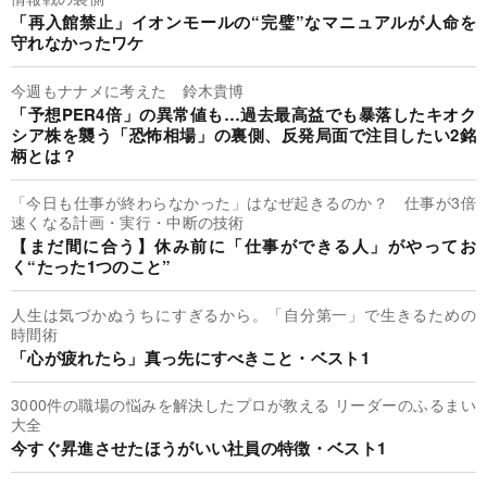
「再入館禁止」イオンモールの“完璧”なマニュアルが人命を
守れなかったワケ
今週もナナメに考えた 鈴木貴博
「予想PER4倍」の異常値も…過去最高益でも暴落したキオク
シア株を襲う「恐怖相場」の裏側、反発局面で注目したい2銘
柄とは？
「今日も仕事が終わらなかった」はなぜ起きるのか？ 仕事が3倍
速くなる計画・実行・中断の技術
【まだ間に合う】休み前に「仕事ができる人」がやってお
く“たった1つのこと”
人生は気づかぬうちにすぎるから。「自分第一」で生きるための
時間術
「心が疲れたら」真っ先にすべきこと・ベスト1
3000件の職場の悩みを解決したプロが教える リーダーのふるまい
大全
今すぐ昇進させたほうがいい社員の特徴・ベスト1