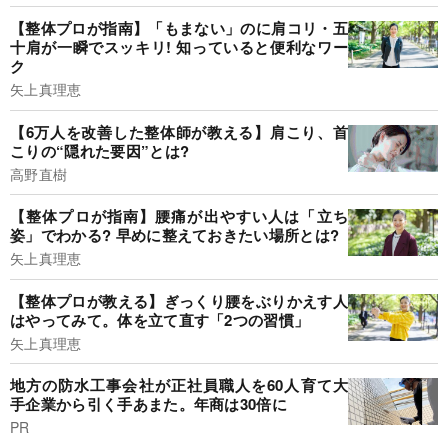
【整体プロが指南】「もまない」のに肩コリ・五
十肩が一瞬でスッキリ! 知っていると便利なワー
ク
矢上真理恵
【6万人を改善した整体師が教える】肩こり、首
こりの“隠れた要因”とは?
高野直樹
【整体プロが指南】腰痛が出やすい人は「立ち
姿」でわかる? 早めに整えておきたい場所とは?
矢上真理恵
【整体プロが教える】ぎっくり腰をぶりかえす人
はやってみて。体を立て直す「2つの習慣」
矢上真理恵
地方の防水工事会社が正社員職人を60人育て大
手企業から引く手あまた。年商は30倍に
PR