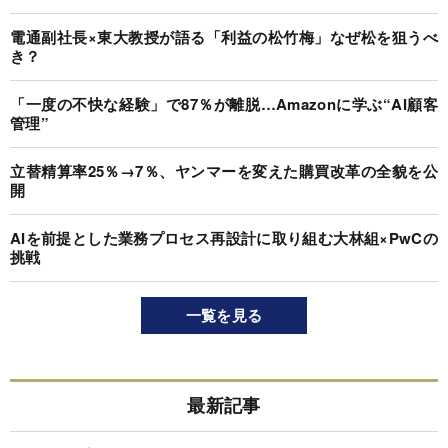
電通副社長×東大教授が語る「利益の松竹梅」なぜ松を狙うべ
き？
「一度の不快な経験」で87％が離脱…Amazonに学ぶ“AI顧客
管理”
立替精算率25％→7％、ヤンマーを変えた購買改革の全貌を公
開
AIを前提とした業務プロセス再設計に取り組む大林組×PwCの
挑戦
一覧を見る
最新記事