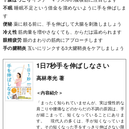
不眠
睡眠不足という借金を溜めないように手を伸ばしま
す
便秘
薬に頼る前に、手を伸ばして大腸を刺激しましょう
冷え性
筋肉量を増やさなくても、からだは温められます
眼精疲労
眼のまわりの筋肉にアプローチします
手の腱鞘炎
互いにリンクする3大腱鞘炎をケアしましょう
1日7秒手を伸ばしなさい
高林孝光 著
＜内容紹介＞
「まったく知られていませんが、実は慢性的な
肩こりや腰痛などのからだの不調の原因は、手
が縮こまって、短くなっていることにありま
す。 現代人の多くは、手が短くなっていま
す。その短くなった手をすっきり伸ばさない限