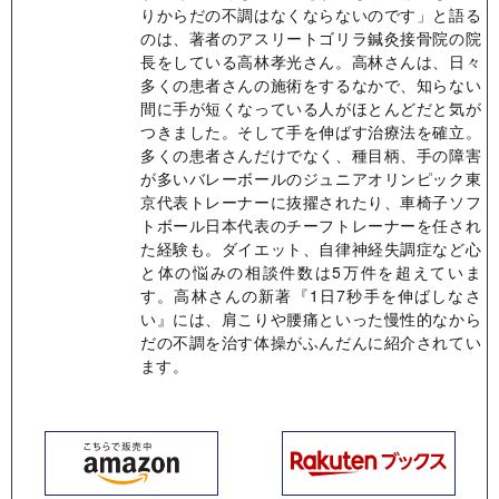
りからだの不調はなくならないのです」と語る
のは、著者のアスリートゴリラ鍼灸接骨院の院
長をしている高林孝光さん。高林さんは、日々
多くの患者さんの施術をするなかで、知らない
間に手が短くなっている人がほとんどだと気が
つきました。そして手を伸ばす治療法を確立。
多くの患者さんだけでなく、種目柄、手の障害
が多いバレーボールのジュニアオリンピック東
京代表トレーナーに抜擢されたり、車椅子ソフ
トボール日本代表のチーフトレーナーを任され
た経験も。ダイエット、自律神経失調症など心
と体の悩みの相談件数は5万件を超えていま
す。高林さんの新著『1日7秒手を伸ばしなさ
い』には、肩こりや腰痛といった慢性的なから
だの不調を治す体操がふんだんに紹介されてい
ます。