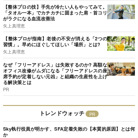
【整体プロの技】手先が冷たい人もやってみて。
「タオル一本」でカチカチに固まった肩・首コリ
がラクになる血流改善法
矢上真理恵
【整体プロが指南】老後の不安が消える「2つの
習慣」。早めにほぐしてほしい「場所」とは?
矢上真理恵
なぜ「フリーアドレス」は失敗するのか? 高額な
オフィス改修がムダになる「フリーアドレスの座
席予約が定着しない元凶」と組織の生産性を上げ
る解決策とは
PR
トレンドウォッチ
Sky執行役員が明かす、SFA定着失敗の【本質的原因】とは何
か