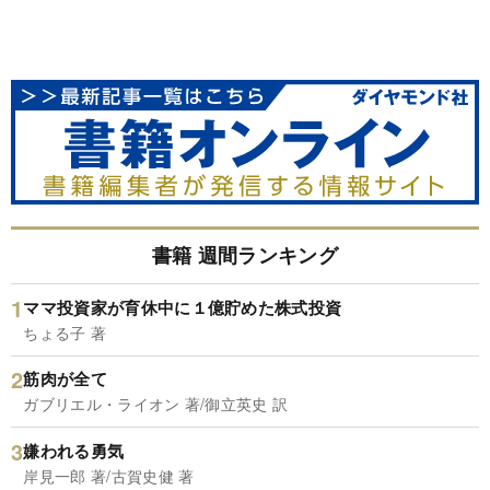
書籍 週間ランキング
ママ投資家が育休中に１億貯めた株式投資
ちょる子 著
筋肉が全て
ガブリエル・ライオン 著/御立英史 訳
嫌われる勇気
岸見一郎 著/古賀史健 著