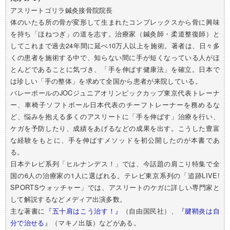
アスリートゴリラ鍼灸接骨院院長
体のいたる所の骨が変形して生まれたコンプレックスから骨に興味
を持ち「ほねつぎ」の道を志す。治療家（鍼灸師・柔道整復師）と
してこれまで過去24年間に延べ10万人以上を施術。著者は、日々多
くの患者を施術する中で、知らない間に手が短くなっている人がほ
とんどであることに気づき、「手を伸ばす健康法」を確立。日本で
は珍しい「手の整体」を求めて全国から患者が来院している。
バレーボールのJOCジュニアオリンピックカップ東京代表トレーナ
ー、車椅子ソフトボール日本代表のチーフトレーナーを務めるな
ど、悩みを抱える多くのアスリートに「手を伸ばす」治療を行い、
ケガを予防したり、成績をあげるなどの成果を出す。こうした豊富
な経験をもとに、手を伸ばすメソッドを初公開したのが本書であ
る。
日本テレビ系列「ヒルナンデス！」では、今話題の肩こり特集で全
国の6人の治療家の1人に選ばれる。テレビ東京系列の「追跡LIVE!
SPORTSウォッチャー」では、アスリートのケガに詳しい専門家と
して解説するなどメディア出演多数。
主な著書に
『五十肩はこう治す！』
（自由国民社）、
『腱鞘炎は自
分で治せる』
（マキノ出版）などがある。