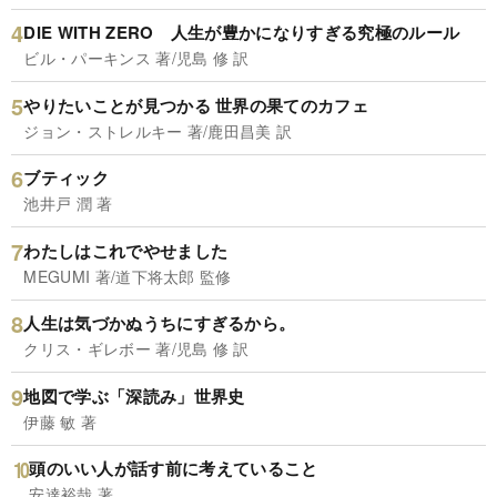
DIE WITH ZERO 人生が豊かになりすぎる究極のルール
ビル・パーキンス 著/児島 修 訳
やりたいことが見つかる 世界の果てのカフェ
ジョン・ストレルキー 著/鹿田昌美 訳
ブティック
池井戸 潤 著
わたしはこれでやせました
MEGUMI 著/道下将太郎 監修
人生は気づかぬうちにすぎるから。
クリス・ギレボー 著/児島 修 訳
地図で学ぶ「深読み」世界史
伊藤 敏 著
頭のいい人が話す前に考えていること
安達裕哉 著