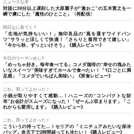
ニュースな本
対談に30分以上遅刻した大原麗子が“激おこ”の五木寛之を一
瞬で虜にした「魔性のひとこと」〈再配信〉
明日なに着てく？
「生地が気持ちいい！」無印良品の“風を通すワイドパン
ツ”サラッと涼しくて快適！「さらりと着用できて嬉しい」
「今から秋、ずっといけそう」《購入レビュー》
今日のリーマンめし!!
「めっちゃ好き。毎年食べてる」コメダ珈琲の“幸せの塊みた
いなスイーツ”美味すぎてホールで食べたい！「1口ごとに満
足感」「コメダでいちばん美味い」《実食レビュー》
これ、買ってよかった！
小銭が取りやすくて感動…！ハニーズの“コンパクトな財
布”お会計がスムーズになった！「ぜーんぶ収まります」「こ
れからも愛用します」《購入レビュー》
これ、買ってよかった！
こういうの待ってた…！セリアの「ミニチュアみたいな保冷
バッグ」炎天下で2時間経っても冷たい！《購入レビュー》