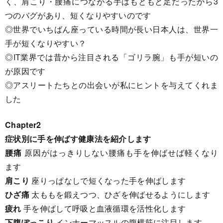
く、肩こり・腰痛につながる手はもともと足だったから3
つのバグがあり、短くなりやすいのです
◎世界でいちばん座っている時間が長い日本人は、世界一
手が短くなりやすい？
◎IT業界では昔から注目される「ゴリラ腕」も手が短いの
が原因です
◎アスリートたちとの出会いが私にヒントを与えてくれま
した
Chapter2
症状別に手を伸ばす健康法を紹介します
腰痛
原因がはっきりしない腰痛も手を伸ばせば軽くなり
ます
肩こり
座りっぱなしで短くなった手を伸ばします
ひざ痛
太ももを鍛えつつ、ひざを伸ばせるようにします
疲れ
手を伸ばして呼吸と血液循環を活性化します
下腹ぽっこり
インナーマッスルの腹横筋に注目します