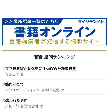
書籍 週間ランキング
ママ投資家が育休中に１億貯めた株式投資
ちょる子 著
筋肉が全て
ガブリエル・ライオン 著/御立英史 訳
嫌われる勇気
岸見一郎 著/古賀史健 著