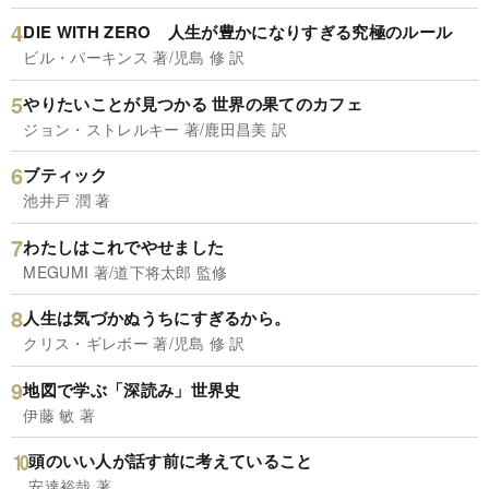
DIE WITH ZERO 人生が豊かになりすぎる究極のルール
ビル・パーキンス 著/児島 修 訳
やりたいことが見つかる 世界の果てのカフェ
ジョン・ストレルキー 著/鹿田昌美 訳
ブティック
池井戸 潤 著
わたしはこれでやせました
MEGUMI 著/道下将太郎 監修
人生は気づかぬうちにすぎるから。
クリス・ギレボー 著/児島 修 訳
地図で学ぶ「深読み」世界史
伊藤 敏 著
頭のいい人が話す前に考えていること
安達裕哉 著