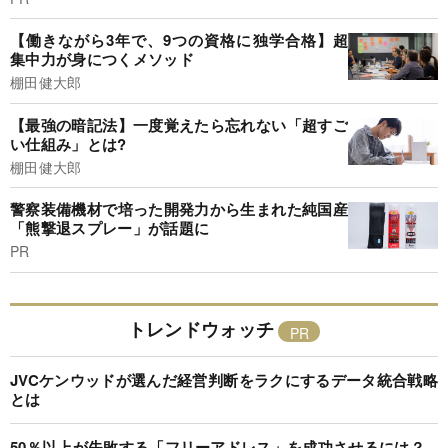
【働きながら3年で、9つの資格に独学合格】超
集中力が身につくメソッド
棚田健大郎
【最強の暗記法】一度覚えたら忘れない「超すご
い仕組み」とは?
棚田健大郎
警察装備機材で培った開発力から生まれた純国産
「熊撃退スプレー」が話題に
PR
トレンドウォッチ
JVCケンウッドが選んだ経営判断をラクにするデータ統合戦略
とは
50％以上が失敗する「フリーアドレス」を成功させるには？