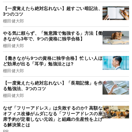
【一度覚えたら絶対忘れない】超すごい暗記法、
3つのコツ
棚田健大郎
やる気に頼らず、「無意識で勉強する」方法【働
きながら3年で、9つの資格に独学合格】
棚田健大郎
【働きながら9つの資格に独学合格】忙しい人ほ
ど効果が出る「耳学」勉強法とは?
棚田健大郎
【一度覚えたら絶対忘れない】「長期記憶」を作
る勉強法、3つのコツ
棚田健大郎
なぜ「フリーアドレス」は失敗するのか? 高額な
オフィス改修がムダになる「フリーアドレスの座
席予約が定着しない元凶」と組織の生産性を上げ
る解決策とは
PR