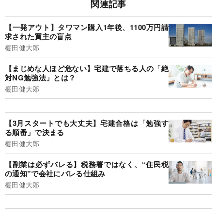
関連記事
【一発アウト】タワマン購入1年後、1100万円請
求された買主の盲点
棚田健大郎
【まじめな人ほど危ない】宅建で落ちる人の「絶
対NG勉強法」とは？
棚田健大郎
【3月スタートでも大丈夫】宅建合格は「勉強す
る順番」で決まる
棚田健大郎
【副業は必ずバレる】税務署ではなく、“住民税
の通知”で会社にバレる仕組み
棚田健大郎