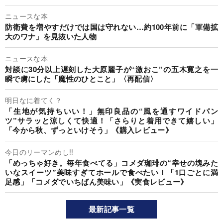
ニュースな本
防衛費を増やすだけでは国は守れない…約100年前に「軍備拡
大のワナ」を見抜いた人物
ニュースな本
対談に30分以上遅刻した大原麗子が“激おこ”の五木寛之を一
瞬で虜にした「魔性のひとこと」〈再配信〉
明日なに着てく？
「生地が気持ちいい！」無印良品の“風を通すワイドパン
ツ”サラッと涼しくて快適！「さらりと着用できて嬉しい」
「今から秋、ずっといけそう」《購入レビュー》
今日のリーマンめし!!
「めっちゃ好き。毎年食べてる」コメダ珈琲の“幸せの塊みた
いなスイーツ”美味すぎてホールで食べたい！「1口ごとに満
足感」「コメダでいちばん美味い」《実食レビュー》
最新記事一覧