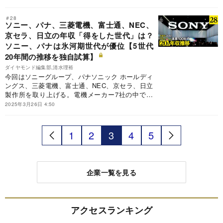
の需要を総取りしてきたエヌビディアを脅かすリ
スク要因や対抗勢力の存在が顕在化してきた。最
＃28
新のAI半導体地図で、地殻変動を起こす業界の全
ソニー、パナ、三菱電機、富士通、NEC、
体像を明らかにする。
京セラ、日立の年収「得をした世代」は？
ソニー、パナは氷河期世代が優位【5世代
20年間の推移を独自試算】
ダイヤモンド編集部,清水理裕
今回はソニーグループ、パナソニック ホールディ
ングス、三菱電機、富士通、NEC、京セラ、日立
製作所を取り上げる。電機メーカー7社の中で、
年齢別に年収を比べた場合、団塊・バブル期・就
2025年3月26日 4:50
職氷河期・ゆとり世代のうち、どの世代が得をし
たか？過去20年間を10年刻みにして、5世代それ
ぞれの平均年収と主要100社内のランクの推移を
1
2
3
4
5
独自に試算した。その結果、ソニー、パナソニッ
クは氷河期世代が優位となった。
企業一覧を見る
アクセスランキング