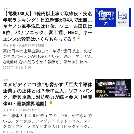
塵を拝してきた日系エレクトロニクス企業による
復権を懸けた挑戦でもある。本稿では、自前の
＃21
LLMを開発して製造業向けにAIサービスを展開す
【電機136人】1億円以上稼ぐ取締役・実名
るNECと富士通による“逆襲”の一手を明らかにす
年収ランキング！日立幹部が34人で圧勝…
る。
キヤノン御手洗氏は11位、ソニー吉田氏は
9位、パナソニック、富士通、NEC、キー
エンスの幹部はいくらもらってる？
ダイヤモンド編集部,清水理裕
実は日本の上場企業には「年収1億円以上」のビ
ジネスパーソンが1109人もいる。果たして、どん
な顔触れなのだろうか？報酬が、諸外国に比べて
低過ぎるという指摘もあるだけに、年収が高いこ
2025年4月1日 5:10
と自体は批判されるべきではないだろう。ただ、
業績や株式市場からの評価が振るわないにもかか
＃3
わらず、1億円ももらっているのであれば、従業
エヌビディア“1強”を脅かす「巨大半導体
員や株主は心穏やかではいられないかもしれな
企業」の正体とは？米IT巨人、ソフトバン
い。今回は、電機業界の役員報酬ランキングを公
ク、新興企業…対抗勢力が続々参入【半導
開する。
体AI・最新業界地図】
ダイヤモンド編集部,村井令二
米半導体大手エヌビディアの「1強」が揺らいで
いる。グーグル、アマゾン・ドット・コム、マイ
クロソフト、メタなど米巨大IT（ビッグテック）
の生成AIへの投資資金は増大し続けているが、そ
2025年3月31日 4:55