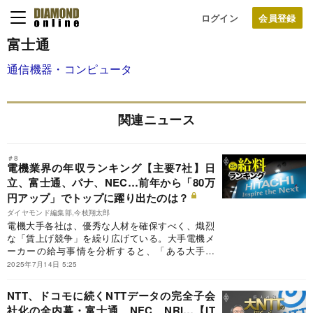
ログイン
富士通
通信機器・コンピュータ
関連ニュース
＃8
電機業界の年収ランキング【主要7社】日
立、富士通、パナ、NEC…前年から「80万
円アップ」でトップに躍り出たのは？
ダイヤモンド編集部,今枝翔太郎
電機大手各社は、優秀な人材を確保すべく、熾烈
な「賃上げ競争」を繰り広げている。大手電機メ
ーカーの給与事情を分析すると、「ある大手企
業」の平均年収が前年度から80万円もアップして
2025年7月14日 5:25
トップに躍り出たことが明らかになった。電機業
界7社の年収推移を大公開し、給与アップの“デッ
NTT、ドコモに続くNTTデータの完全子会
ドヒート”ぶりをお伝えする。
社化の全内幕・富士通、NEC、NRI…【IT