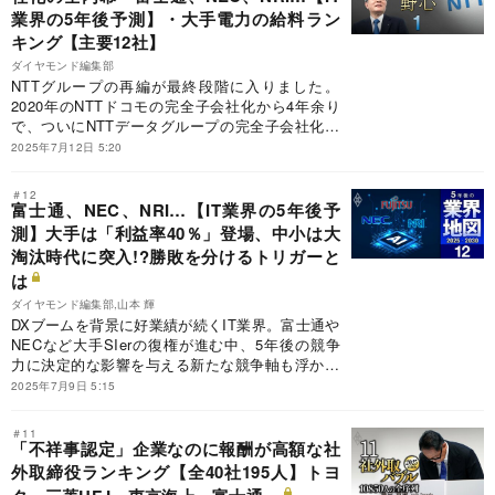
業界の5年後予測】・大手電力の給料ラン
キング【主要12社】
ダイヤモンド編集部
NTTグループの再編が最終段階に入りました。
2020年のNTTドコモの完全子会社化から4年余り
で、ついにNTTデータグループの完全子会社化に
乗り出したのです。1985年の民営化後、分割・再
2025年7月12日 5:20
編成を強いられたNTTは、澤田純会長が敷いた再
統合の路線を島田明社長が完成させようとしてい
＃12
ます。独立心の強いNTTデータがNTTの完全子会
富士通、NEC、NRI…【IT業界の5年後予
社化に追い込まれるまでの舞台裏を明かします。
測】大手は「利益率40％」登場、中小は大
さらに、グループ再編の「完成形」に向けた次な
淘汰時代に突入!?勝敗を分けるトリガーと
る一手を大予想します。
は
ダイヤモンド編集部,山本 輝
DXブームを背景に好業績が続くIT業界。富士通や
NECなど大手SIerの復権が進む中、5年後の競争
力に決定的な影響を与える新たな競争軸も浮かび
上がってきた。本稿では、これからのIT業界の構
2025年7月9日 5:15
図を激変させる重要テーマについて解説。各社の
業績見通しに加えて、さらなる成長が期待できる
＃11
有望企業について明かしていこう。
「不祥事認定」企業なのに報酬が高額な社
外取締役ランキング【全40社195人】トヨ