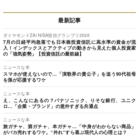
最新記事
ダイヤモンドZAi NISA投信グランプリ2026
7月の日経平均急落でも日本株投資信託に高水準の資金が流
入！インデックスとアクティブの動きから見えた個人投資家
の「強気姿勢」【投資信託の最前線】
ニュースな本
スマホが使えないので…「演歌界の貴公子」を追う90代祖母
を孫が応援するワケ
ニュースな本
え、こんなにあるの？パナソニック、りそな銀行、ユニク
ロ…「企業・ブランド」の意外すぎる共通点
ニュースな本
旅ガチャ、酒ガチャ、本ガチャ…「中身がわからない商品」
がバカ売れするワケ。“外れ”すら喜ぶ現代人の心理とは？