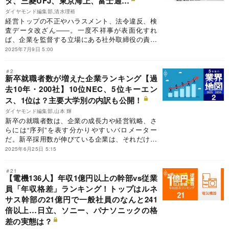
タ、三菱UFJ、東京海上、富士通…
ダイヤモンド編集部,清水理裕
経営トップの不正やハラスメント、法令違反、検
査データ改ざん――。一度不祥事が表面化すれ
ば、企業を監督する立場にある社外取締役の責任
と力量が厳しく問われる。それでも高額報酬を受
2025年7月9日 5:00
け取る彼らは、果たして役目を果たしているの
か。そこでダイヤモンド編集部は、機関投資家に
＃2
よって不祥事認定された上場企業を集計。トヨタ
新卒就職者数が増えた企業ランキング【過
自動車や三菱UFJフィナンシャル・グループ、富
去10年・200社】10位NEC、5位キーエン
士通など40社の社外取195人について、実名と報
ス、1位は？主要大学別の内訳も公開！
酬、兼務先数をランキング形式で明らかにする。
ダイヤモンド編集部,山本 輝
新卒の就職者数は、企業の成長力や経営戦略、さ
らには“序列”を表す分かりやすいバロメーター
だ。新卒採用数が伸びている企業は、それだけ業
績に勢いがあるといえる。本稿では、ここ10年で
2025年6月25日 5:15
新卒の就職者数が増加した企業のランキングと、
主要大学別の内訳をお届けする。これを見れば、
＃21
この10年でどのような企業が頭角を現したか一目
【電機136人】年収1億円以上の幹部vs従業
瞭然だ。
員「年収格差」ランキング！トップはルネ
サス幹部の21億円で一般社員のなんと241
倍以上…日立、ソニー、パナソニックの格
差の実態は？