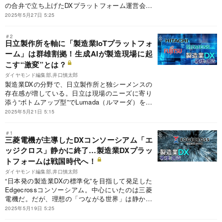
の合弁で立ち上げたDXプラットフォーム運営会社
が今春、ひっそりと解散した。失敗の要因には、
2025年5月27日 5:25
ファナック肝いりの自前プラットフォーム、
FIELD systemの失速も絡んでいる。本稿では、
＃2
二つの製造業向けDXプラットフォームの活用が低
日立製作所を軸に「製造業IoTプラットフォ
調になった理由を徹底分析するとともに、FA業界
ーム」は群雄割拠！生成AIが製造現場に起
の巨人の蹉跌から、モノ売りからコト売りに転じ
こす“激変”とは？
る難しさを明らかにする。
ダイヤモンド編集部,井口慎太郎
製造業DXの分野で、日立製作所と独シーメンスの
存在感が増している。日立は現場のニーズに寄り
添う“ボトムアップ型”でLumada（ルマーダ）を展
開し、実装と改善の伴走力で国内市場を席巻。シ
2025年5月21日 5:15
ーメンスは“トップダウン型”で業界標準の枠組み
を主導し、グローバルにIoTプラットフォームや
＃1
工場のOSを拡張する。本稿では個別最適か全体
三菱電機が主導したDXコンソーシアム「エ
最適で分かれる思想を深堀りするとともに、製造
ッジクロス」静かに終了…製造業DXプラッ
業デジタル化ツールの最新の勢力図も公開する。
トフォームは戦国時代へ！
ダイヤモンド編集部,井口慎太郎
“日本発の製造業DXの標準化”を目指して発足した
Edgecrossコンソーシアム。中心にいたのは三菱
電機だ。だが、理想の「つながる世界」は静かに
終息した。標準化の時代は終わり、各社が“自分の
2025年5月19日 5:25
庭”を耕し始めたのだ。本稿では、プラットフォー