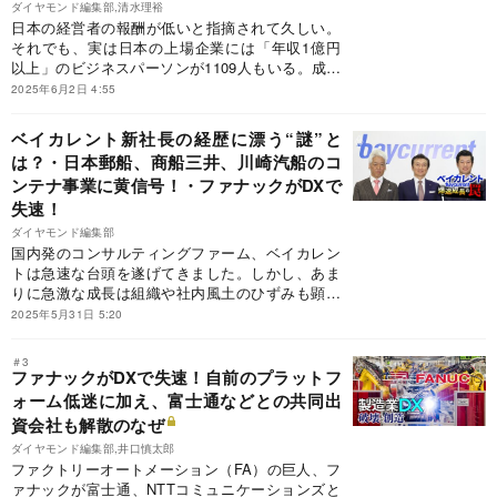
ダイヤモンド編集部,清水理裕
日本の経営者の報酬が低いと指摘されて久しい。
それでも、実は日本の上場企業には「年収1億円
以上」のビジネスパーソンが1109人もいる。成果
に見合った報酬を受け取ることは当然といえよ
2025年6月2日 4:55
う。ただし、大事なのは納得感だ。業績や株価が
振るわなければ株主は不満を持つだろうし、なに
ベイカレント新社長の経歴に漂う“謎”と
より従業員の士気が下がる。そこで、今回は電機
は？・日本郵船、商船三井、川崎汽船のコ
業界の1億円以上もらう役員と従業員の年収格差
ンテナ事業に黄信号！・ファナックがDXで
ランキングを作成。年収1億円以上の経営幹部と
一般社員の年収格差の実態は？実名ランキングで
失速！
136人を検証する。
ダイヤモンド編集部
国内発のコンサルティングファーム、ベイカレン
トは急速な台頭を遂げてきました。しかし、あま
りに急激な成長は組織や社内風土のひずみも顕在
化させつつあります。爆速成長の陰でベイカレン
2025年5月31日 5:20
トがはまった罠とは。本稿では、新社長となった
北風大輔氏の経歴に漂う不可解な点を明らかにし
＃3
ていきます。謎多きコンサルタントともいえる新
ファナックがDXで失速！自前のプラットフ
トップの「超華麗キャリア」の実相とは。
ォーム低迷に加え、富士通などとの共同出
資会社も解散のなぜ
ダイヤモンド編集部,井口慎太郎
ファクトリーオートメーション（FA）の巨人、フ
ァナックが富士通、NTTコミュニケーションズと