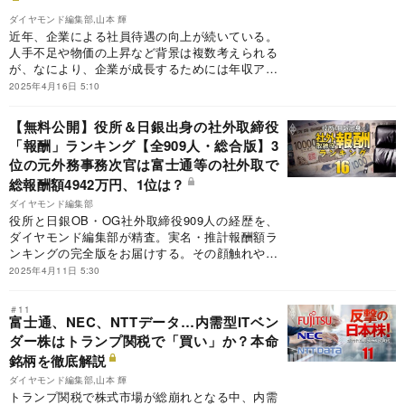
ダイヤモンド編集部,山本 輝
近年、企業による社員待遇の向上が続いている。
人手不足や物価の上昇など背景は複数考えられる
が、なにより、企業が成長するためには年収アッ
プで人を引き付ける必要がある。ダイヤモンド編
2025年4月16日 5:10
集部では、統計専門調査会社の協力の下、電機業
界の91社の3年後の年収を大胆予想した。
【無料公開】役所＆日銀出身の社外取締役
「報酬」ランキング【全909人・総合版】3
位の元外務事務次官は富士通等の社外取で
総報酬額4942万円、1位は？
ダイヤモンド編集部
役所と日銀OB・OG社外取締役909人の経歴を、
ダイヤモンド編集部が精査。実名・推計報酬額ラ
ンキングの完全版をお届けする。その顔触れや役
職名をチェックすれば、上場企業による役所・日
2025年4月11日 5:30
銀への評価がはっきりと分かるはずだ。3位は報
酬額4942万円の外務事務次官OBだった。それで
＃11
は1位は？
富士通、NEC、NTTデータ…内需型ITベン
ダー株はトランプ関税で「買い」か？本命
銘柄を徹底解説
ダイヤモンド編集部,山本 輝
トランプ関税で株式市場が総崩れとなる中、内需