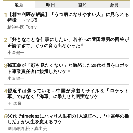
最新
昨日
週間
会員
【精神科医が解説】「うつ病になりやすい人」に見られる
特徴・トップ5
精神科医 Tomy
「好きなことを仕事にしたい」若者への豊田章男の回答が
正論すぎて、ぐうの音も出なかった
小倉健一
孫正義が「顔も見たくない」と激怒した20代社員をロボッ
ト事業責任者に抜擢したワケ
小倉健一
習近平は焦っている…中国が弾道ミサイルを「ロケット
軍」ではなく「海軍」に撃たせた切実なワケ
王 彦麟
60代でtimeleszにハマり人生初の1人遠征へ…「中高年の推
し活」が人生を変えるワケ
劇団雌猫,松下真由美