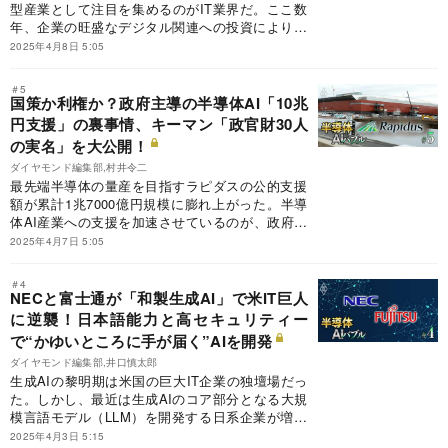
型産業として注目を集めるのがIT業界だ。ここ数
年、企業の旺盛なデジタル関連への投資により絶
好調な業績が続く。その中でも、より強い成長が
2025年4月8日 5:05
見込まれる「有望企業」はどこか。大手、中堅を
含めたITベンダーの注目銘柄について解説してい
＃5
こう。
国策か利権か？政府主導の半導体AI「10兆
円支援」の裏事情、キーマン「政官財30人
の実名」を大公開！
ダイヤモンド編集部,村井令二
最先端半導体の量産を目指すラピダスの公的支援
額が累計1兆7000億円規模に膨れ上がった。半導
体AI産業への支援を加速させているのが、政府が
掲げる「2030年度までに10兆円以上の公的支援」
2025年4月7日 5:05
の方針だ。政府主導の巨額支援の裏側にいるキー
マン「政官財30人」を一挙に明らかにする。
＃4
NECと富士通が「和製生成AI」で米IT巨人
に逆襲！日本語能力と高セキュリティー
で“かゆいところに手が届く”AIを開発
ダイヤモンド編集部,井口慎太郎
生成AIの黎明期は米国の巨大IT企業の独壇場だっ
た。しかし、最近は生成AIのコア部分となる大規
模言語モデル（LLM）を開発する日系企業が増え
てきた。和製LLMの展開は、海外の競合企業の後
2025年4月3日 5:15