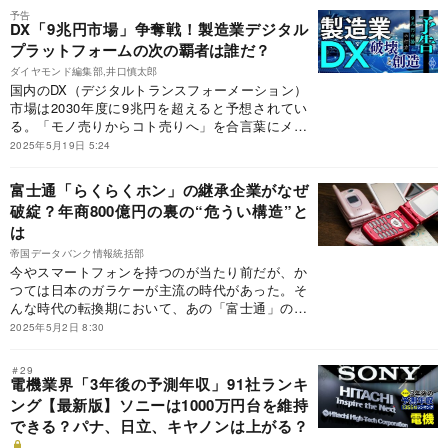
ムの転換点に迫る。
予告
DX「9兆円市場」争奪戦！製造業デジタル
プラットフォームの次の覇者は誰だ？
ダイヤモンド編集部,井口慎太郎
国内のDX（デジタルトランスフォーメーション）
市場は2030年度に9兆円を超えると予想されてい
る。「モノ売りからコト売りへ」を合言葉にメー
カー各社が相次いで参入した製造業DXプラットフ
2025年5月19日 5:24
ォーム市場は、勢力図が塗り替わっている。三菱
電機が主導したコンソーシアムが終了。日系企業
富士通「らくらくホン」の継承企業がなぜ
では日立製作所が一歩リードしている状況だ。次
破綻？年商800億円の裏の“危うい構造”と
代の覇者は誰か――。
は
帝国データバンク情報統括部
今やスマートフォンを持つのが当たり前だが、か
つては日本のガラケーが主流の時代があった。そ
んな時代の転換期において、あの「富士通」の商
品を引き継いだ端末メーカーが倒産に追い込まれ
2025年5月2日 8:30
ていた。一体なにがあったのか。
＃29
電機業界「3年後の予測年収」91社ランキ
ング【最新版】ソニーは1000万円台を維持
できる？パナ、日立、キヤノンは上がる？