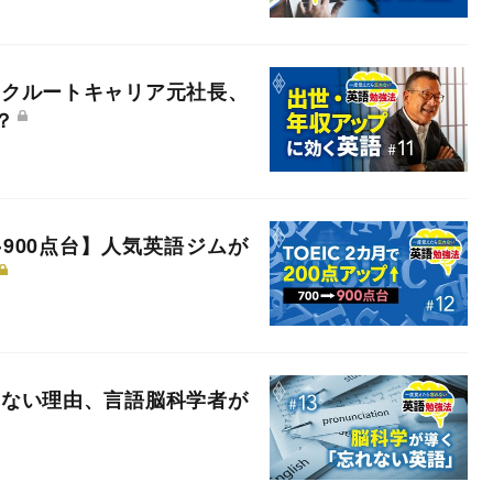
リクルートキャリア元社長、
？
0→900点台】人気英語ジムが
しない理由、言語脳科学者が