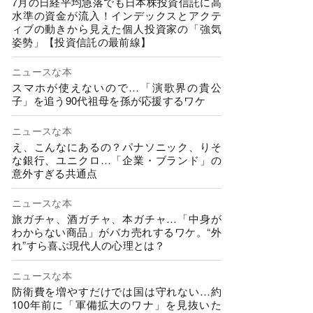
7月の日経平均急落でも日本株投資信託に高
水準の資金が流入！インデックスとアクテ
ィブの動きから見えた個人投資家の「強気
姿勢」【投資信託の最前線】
ニュースな本
スマホが使えないので…「演歌界の貴公
子」を追う90代祖母を孫が応援するワケ
ニュースな本
え、こんなにあるの？パナソニック、りそ
な銀行、ユニクロ…「企業・ブランド」の
意外すぎる共通点
ニュースな本
旅ガチャ、酒ガチャ、本ガチャ…「中身が
わからない商品」がバカ売れするワケ。“外
れ”すら喜ぶ現代人の心理とは？
ニュースな本
防衛費を増やすだけでは国は守れない…約
100年前に「軍備拡大のワナ」を見抜いた