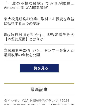
「一度の不快な経験」で87％が離脱…
Amazonに学ぶ“AI顧客管理”
東大松尾研発AI企業に取材！AI投資を利益
に転換する三つの要諦
Sky執行役員が明かす、SFA定着失敗の
【本質的原因】とは何か
立替精算率25％→7％、ヤンマーを変えた
購買改革の全貌を公開
一覧を見る
最新記事
ダイヤモンドZAi NISA投信グランプリ2026