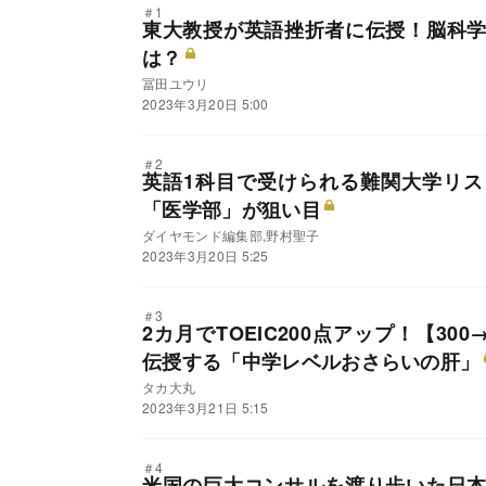
＃1
東大教授が英語挫折者に伝授！脳科
は？
冨田ユウリ
2023年3月20日 5:00
＃2
英語1科目で受けられる難関大学リ
「医学部」が狙い目
ダイヤモンド編集部,野村聖子
2023年3月20日 5:25
＃3
2カ月でTOEIC200点アップ！【30
伝授する「中学レベルおさらいの肝」
タカ大丸
2023年3月21日 5:15
＃4
米国の巨大コンサルを渡り歩いた日