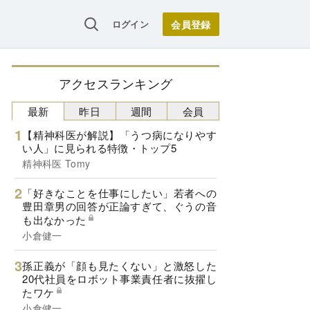
ログイン
アクセスランキング
最新
昨日
週間
会員
【精神科医が解説】「うつ病になりやす
い人」に見られる特徴・トップ5
精神科医 Tomy
「好きなことを仕事にしたい」若者への
豊田章男の回答が正論すぎて、ぐうの音
も出なかった
小倉健一
孫正義が「顔も見たくない」と激怒した
20代社員をロボット事業責任者に抜擢し
たワケ
小倉健一