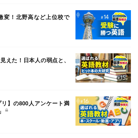
激変！北野高など上位校で
で見えた！日本人の弱点と、
リ】の800人アンケート満
」