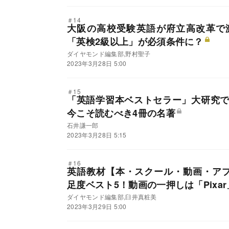
＃14
大阪の高校受験英語が府立高改革で
「英検2級以上」が必須条件に？
ダイヤモンド編集部,野村聖子
2023年3月28日 5:00
＃15
「英語学習本ベストセラー」大研究
今こそ読むべき4冊の名著
石井謙一郎
2023年3月28日 5:15
＃16
英語教材【本・スクール・動画・アプ
足度ベスト5！動画の一押しは「Pixar
ダイヤモンド編集部,臼井真粧美
2023年3月29日 5:00