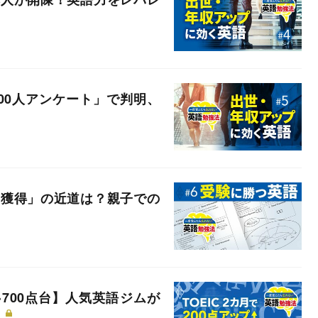
00人アンケート」で判明、
点獲得」の近道は？親子での
0→700点台】人気英語ジムが
」