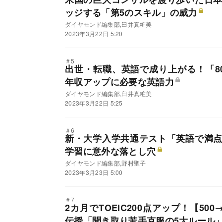
ッジする「第5のスキル」の威力
ダイヤモンド編集部,臼井真粧美
2023年3月22日 5:20
＃5
出世・転職、英語で成り上がる！「8
年収アップに必要な英語力
ダイヤモンド編集部,臼井真粧美
2023年3月22日 5:25
＃6
新・大学入学共通テスト「英語で満
学習に意外な落とし穴
ダイヤモンド編集部,野村聖子
2023年3月23日 5:00
＃7
2カ月でTOEIC200点アップ！【50
伝授「聞き取り苦手克服の5大ルール