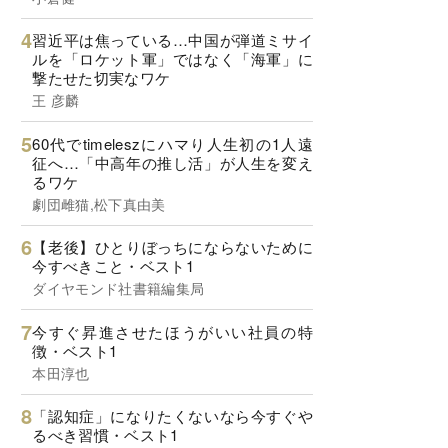
習近平は焦っている…中国が弾道ミサイ
ルを「ロケット軍」ではなく「海軍」に
撃たせた切実なワケ
王 彦麟
60代でtimeleszにハマり人生初の1人遠
征へ…「中高年の推し活」が人生を変え
るワケ
劇団雌猫,松下真由美
【老後】ひとりぼっちにならないために
今すべきこと・ベスト1
ダイヤモンド社書籍編集局
今すぐ昇進させたほうがいい社員の特
徴・ベスト1
本田淳也
「認知症」になりたくないなら今すぐや
るべき習慣・ベスト1