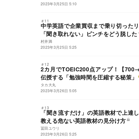
2023年3月25日 5:10
＃11
中学英語で企業買収まで乗り切った
「聞き取れない」ピンチをどう脱した
村井満
2023年3月25日 5:25
＃12
2カ月でTOEIC200点アップ！【70
伝授する「勉強時間を圧縮する秘策」
タカ大丸
2023年3月26日 5:05
＃13
「聞き流すだけ」の英語教材で上達
教える危ない英語教材の見分け方
冨田ユウリ
2023年3月26日 5:25