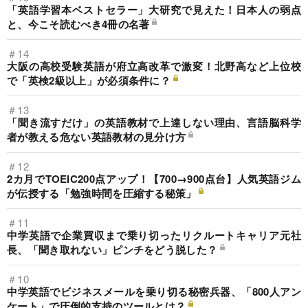
「英語学習本ベストセラー」大研究で見えた！日本人の弱点
と、今こそ読むべき4冊の名著
＃14
大阪の高校受験英語が府立高改革で激変！北野高など上位校
で「英検2級以上」が必須条件に？
＃13
「聞き流すだけ」の英語教材で上達しない理由、言語脳科学
者が教える危ない英語教材の見分け方
＃12
2カ月でTOEIC200点アップ！【700→900点台】人気英語ジム
が伝授する「勉強時間を圧縮する秘策」
＃11
中学英語で企業買収まで乗り切ったリクルートキャリア元社
長、「聞き取れない」ピンチをどう脱した？
＃10
中学英語でビジネスメールを乗り切る秘密兵器、「800人アン
ケート」で圧倒的支持のツールとは？