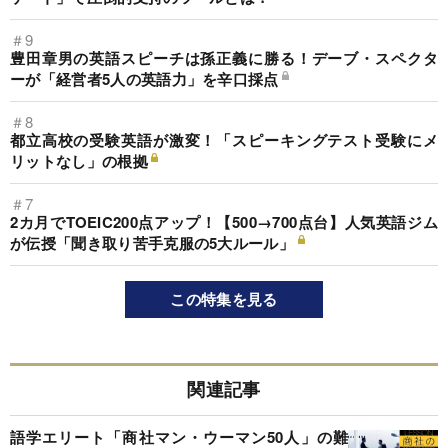
＃9
豊田章男の英語スピーチは孫正義に勝る！デーブ・スペクタ
ーが「経営者5人の英語力」を辛口採点
＃8
都立高校の受験英語が激変！「スピーキングテスト受験にメ
リットなし」の根拠
＃7
2カ月でTOEIC200点アップ！【500→700点台】人気英語ジム
が伝授「聞き取り苦手克服の5大ルール」
この特集を見る
関連記事
語学エリート「商社マン・ウーマン50人」の難