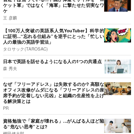
ケット軍」ではなく「海軍」に撃たせた切実なワ
ケ
王 彦麟
【100万人突破の英語系人気YouTuber】科学的
に証明...“忘れる仕組み”を逆手にとった「忙しい
人の最強の英語学習法」
タロサック(TAROSAC)
日本で英語を話せるようになる人の1つの共通点
森 秀夫
なぜ「フリーアドレス」は失敗するのか? 高額な
オフィス改修がムダになる「フリーアドレスの座
席予約が定着しない元凶」と組織の生産性を上げ
る解決策とは
PR
資格勉強で「家庭が壊れる」...がんばる人ほど陥
る“危ない思考”とは?
棚田健大郎