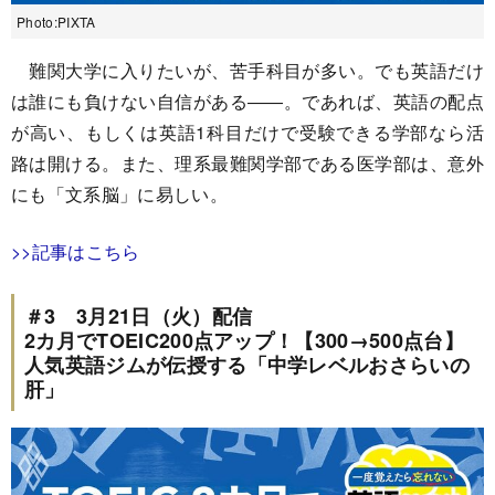
Photo:PIXTA
難関大学に入りたいが、苦手科目が多い。でも英語だけ
は誰にも負けない自信がある――。であれば、英語の配点
が高い、もしくは英語1科目だけで受験できる学部なら活
路は開ける。また、理系最難関学部である医学部は、意外
にも「文系脳」に易しい。
>>記事はこちら
＃3 3月21日（火）配信
2カ月でTOEIC200点アップ！【300→500点台】
人気英語ジムが伝授する「中学レベルおさらいの
肝」