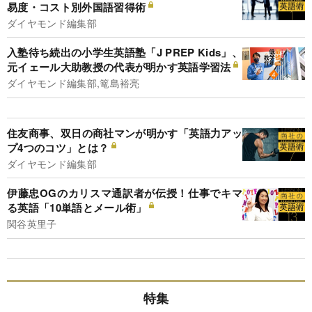
易度・コスト別外国語習得術
ダイヤモンド編集部
入塾待ち続出の小学生英語塾「J PREP Kids」、
元イェール大助教授の代表が明かす英語学習法
ダイヤモンド編集部,篭島裕亮
住友商事、双日の商社マンが明かす「英語力アッ
プ4つのコツ」とは？
ダイヤモンド編集部
伊藤忠OGのカリスマ通訳者が伝授！仕事でキマ
る英語「10単語とメール術」
関谷英里子
特集