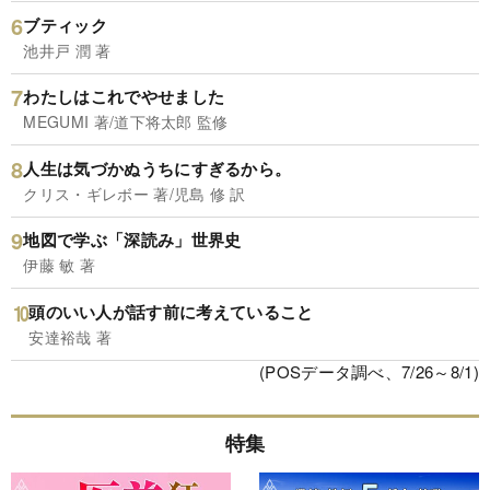
ブティック
池井戸 潤 著
わたしはこれでやせました
MEGUMI 著/道下将太郎 監修
人生は気づかぬうちにすぎるから。
クリス・ギレボー 著/児島 修 訳
地図で学ぶ「深読み」世界史
伊藤 敏 著
頭のいい人が話す前に考えていること
安達裕哉 著
(POSデータ調べ、7/26～8/1)
特集