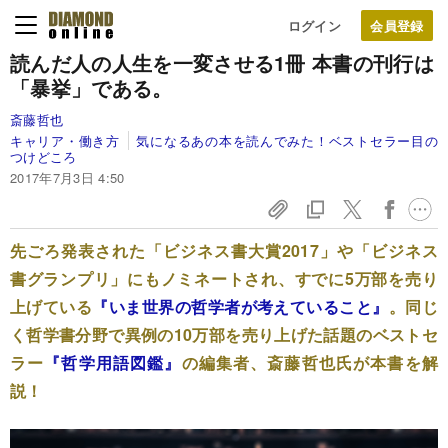
ログイン
読んだ人の人生を一変させる1冊
本書の刊行は
「暴挙」である。
斎藤哲也
キャリア・働き方
気になるあの本を読んでみた！ベストセラー目の
つけどころ
2017年7月3日 4:50
先ごろ発表された「ビジネス書大賞2017」や「ビジネス
書グランプリ」にもノミネートされ、すでに5万部を売り
上げている
『いま世界の哲学者が考えていること』
。同じ
く哲学書分野で異例の10万部を売り上げた話題のベストセ
ラー
『哲学用語図鑑』
の編集者、斎藤哲也氏が本書を解
説！