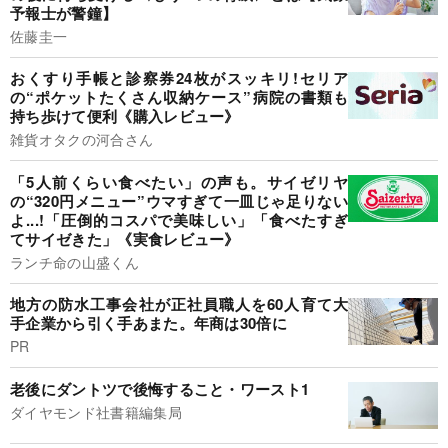
予報士が警鐘】
佐藤圭一
おくすり手帳と診察券24枚がスッキリ!セリア
の“ポケットたくさん収納ケース”病院の書類も
持ち歩けて便利《購入レビュー》
雑貨オタクの河合さん
「5人前くらい食べたい」の声も。サイゼリヤ
の“320円メニュー”ウマすぎて一皿じゃ足りない
よ...!「圧倒的コスパで美味しい」「食べたすぎ
てサイゼきた」《実食レビュー》
ランチ命の山盛くん
地方の防水工事会社が正社員職人を60人育て大
手企業から引く手あまた。年商は30倍に
PR
老後にダントツで後悔すること・ワースト1
ダイヤモンド社書籍編集局