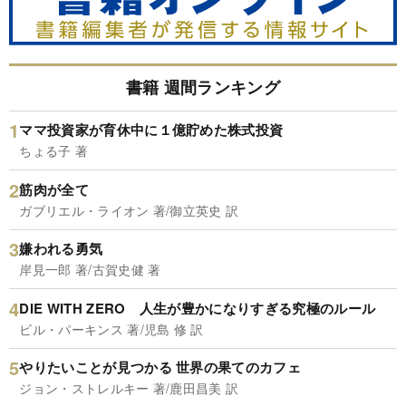
書籍 週間ランキング
ママ投資家が育休中に１億貯めた株式投資
ちょる子 著
筋肉が全て
ガブリエル・ライオン 著/御立英史 訳
嫌われる勇気
岸見一郎 著/古賀史健 著
DIE WITH ZERO 人生が豊かになりすぎる究極のルール
ビル・パーキンス 著/児島 修 訳
やりたいことが見つかる 世界の果てのカフェ
ジョン・ストレルキー 著/鹿田昌美 訳