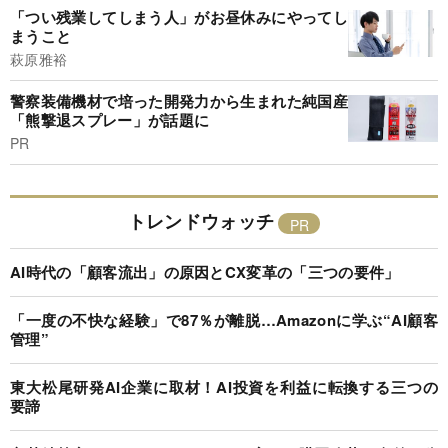
「つい残業してしまう人」がお昼休みにやってし
まうこと
萩原雅裕
警察装備機材で培った開発力から生まれた純国産
「熊撃退スプレー」が話題に
PR
トレンドウォッチ
AI時代の「顧客流出」の原因とCX変革の「三つの要件」
「一度の不快な経験」で87％が離脱…Amazonに学ぶ“AI顧客
管理”
東大松尾研発AI企業に取材！AI投資を利益に転換する三つの
要諦