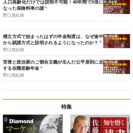
人口高齢化だけでは説明不可能！40年間で3倍に
なった保険料率の謎
野口悠紀雄
積立方式で始まったはずの年金制度は、なぜ途中
から賦課方式と説明されるようになったのか？
野口悠紀雄
官僚と政治家のご都合主義が生んだ公平原則に反
する在職老齢年金
野口悠紀雄
特集