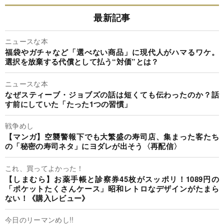
最新記事
ニュースな本
福袋やガチャなど「選べない商品」に現代人がハマるワケ。
選択を放棄する代償として払う“対価”とは？
ニュースな本
なぜスティーブ・ジョブズの話は短くても伝わったのか？話
す前にしていた「たった1つの習慣」
戦争めし
【マンガ】空襲警報下でも大繁盛の寿司店、集まった客たち
の「秘密の寿司ネタ」にヨダレが出そう〈再配信〉
これ、買ってよかった！
【しまむら】お薬手帳と診察券45枚がスッポリ！1089円の
「ポケットたくさんケース」昭和レトロなデザインがたまら
ない！《購入レビュー》
今日のリーマンめし!!