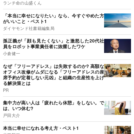
ランチ命の山盛くん
「本当に幸せになりたい」なら、今すぐやめた方
がいいこと・ベスト1
ダイヤモンド社書籍編集局
孫正義が「顔も見たくない」と激怒した20代社
員をロボット事業責任者に抜擢したワケ
小倉健一
なぜ「フリーアドレス」は失敗するのか? 高額な
オフィス改修がムダになる「フリーアドレスの座
席予約が定着しない元凶」と組織の生産性を上げ
る解決策とは
PR
集中力が高い人は「疲れたら休憩」をしない。で
は、いつ休む?
戸田大介
本当に幸せになれる考え方・ベスト1