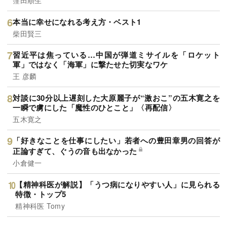
窪田順生
本当に幸せになれる考え方・ベスト1
柴田賢三
習近平は焦っている…中国が弾道ミサイルを「ロケット
軍」ではなく「海軍」に撃たせた切実なワケ
王 彦麟
対談に30分以上遅刻した大原麗子が“激おこ”の五木寛之を
一瞬で虜にした「魔性のひとこと」〈再配信〉
五木寛之
「好きなことを仕事にしたい」若者への豊田章男の回答が
正論すぎて、ぐうの音も出なかった
小倉健一
【精神科医が解説】「うつ病になりやすい人」に見られる
特徴・トップ5
精神科医 Tomy