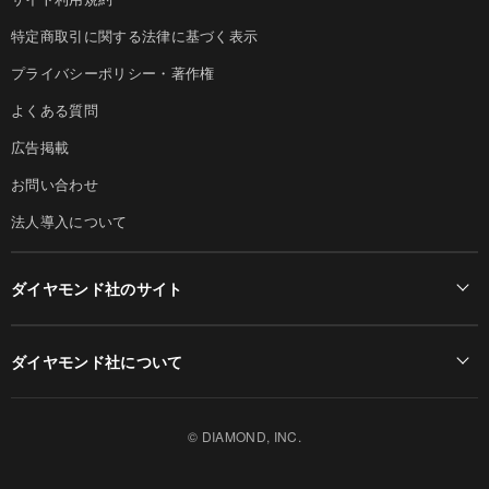
特定商取引に関する法律に基づく表示
プライバシーポリシー・著作権
よくある質問
広告掲載
お問い合わせ
法人導入について
ダイヤモンド社のサイト
Diamond Online(English)
ダイヤモンド社について
週刊ダイヤモンド
ダイヤモンド社TOP
DIAMONDハーバード・ビジネス・レビュー
© DIAMOND, INC.
会社概要
ダイヤモンドZAi（デジタル版）