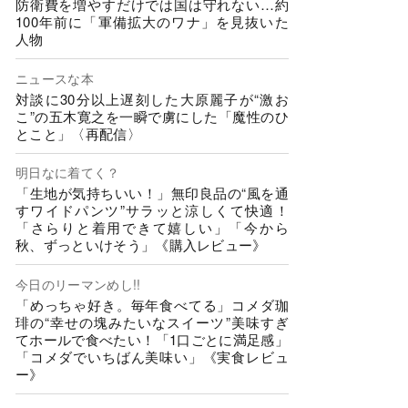
防衛費を増やすだけでは国は守れない…約
100年前に「軍備拡大のワナ」を見抜いた
人物
ニュースな本
対談に30分以上遅刻した大原麗子が“激お
こ”の五木寛之を一瞬で虜にした「魔性のひ
とこと」〈再配信〉
明日なに着てく？
「生地が気持ちいい！」無印良品の“風を通
すワイドパンツ”サラッと涼しくて快適！
「さらりと着用できて嬉しい」「今から
秋、ずっといけそう」《購入レビュー》
今日のリーマンめし!!
「めっちゃ好き。毎年食べてる」コメダ珈
琲の“幸せの塊みたいなスイーツ”美味すぎ
てホールで食べたい！「1口ごとに満足感」
「コメダでいちばん美味い」《実食レビュ
ー》