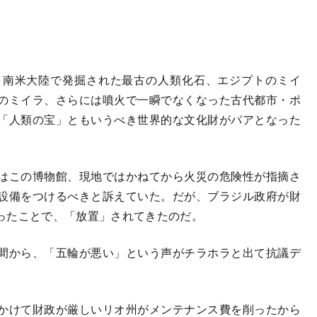
南米大陸で発掘された最古の人類化石、エジプトのミイ
のミイラ、さらには噴火で一瞬でなくなった古代都市・ポ
「人類の宝」ともいうべき世界的な文化財がパアとなった
はこの博物館、現地ではかねてから火災の危険性が指摘さ
設備をつけるべきと訴えていた。だが、ブラジル政府が財
ったことで、「放置」されてきたのだ。
間から、「五輪が悪い」という声がチラホラと出て抗議デ
かけて財政が厳しいリオ州がメンテナンス費を削ったから