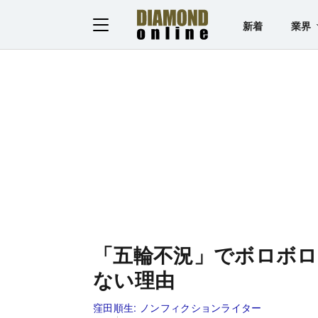
新着
業界
「五輪不況」でボロボ
ない理由
窪田順生:
ノンフィクションライター