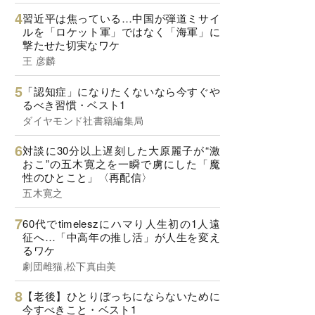
習近平は焦っている…中国が弾道ミサイ
ルを「ロケット軍」ではなく「海軍」に
撃たせた切実なワケ
王 彦麟
「認知症」になりたくないなら今すぐや
るべき習慣・ベスト1
ダイヤモンド社書籍編集局
対談に30分以上遅刻した大原麗子が“激
おこ”の五木寛之を一瞬で虜にした「魔
性のひとこと」〈再配信〉
五木寛之
60代でtimeleszにハマり人生初の1人遠
征へ…「中高年の推し活」が人生を変え
るワケ
劇団雌猫,松下真由美
【老後】ひとりぼっちにならないために
今すべきこと・ベスト1