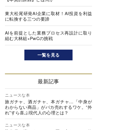
東大松尾研発AI企業に取材！AI投資を利益
に転換する三つの要諦
AIを前提とした業務プロセス再設計に取り
組む大林組×PwCの挑戦
一覧を見る
最新記事
ニュースな本
旅ガチャ、酒ガチャ、本ガチャ…「中身が
わからない商品」がバカ売れするワケ。“外
れ”すら喜ぶ現代人の心理とは？
ニュースな本