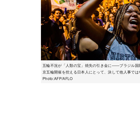
五輪不況が「人類の宝」焼失の引き金に――ブラジル国
京五輪開催を控える日本人にとって、決して他人事で
Photo:AFP/AFLO