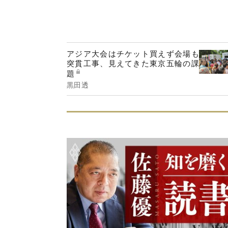
アジア大会はチケット買えず会場も
突貫工事、見えてきた東京五輪の課
題
黒田透