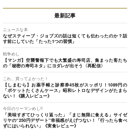
最新記事
ニュースな本
なぜスティーブ・ジョブズの話は短くても伝わったのか？話
す前にしていた「たった1つの習慣」
戦争めし
【マンガ】空襲警報下でも大繁盛の寿司店、集まった客たち
の「秘密の寿司ネタ」にヨダレが出そう〈再配信〉
これ、買ってよかった！
【しまむら】お薬手帳と診察券45枚がスッポリ！1089円の
「ポケットたくさんケース」昭和レトロなデザインがたまら
ない！《購入レビュー》
今日のリーマンめし!!
「美味すぎてひっくり返った」「まじ無限に食える」サイゼ
リヤの“250円デザート”幸福感がえげつない！「行ったら食べ
ずにはいられない」《実食レビュー》