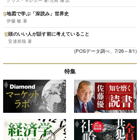
クリス・ギレボー 著/児島 修 訳
地図で学ぶ「深読み」世界史
伊藤 敏 著
頭のいい人が話す前に考えていること
安達裕哉 著
(POSデータ調べ、7/26～8/1)
特集