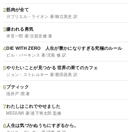
筋肉が全て
ガブリエル・ライオン 著/御立英史 訳
嫌われる勇気
岸見一郎 著/古賀史健 著
DIE WITH ZERO 人生が豊かになりすぎる究極のルール
ビル・パーキンス 著/児島 修 訳
やりたいことが見つかる 世界の果てのカフェ
ジョン・ストレルキー 著/鹿田昌美 訳
ブティック
池井戸 潤 著
わたしはこれでやせました
MEGUMI 著/道下将太郎 監修
人生は気づかぬうちにすぎるから。