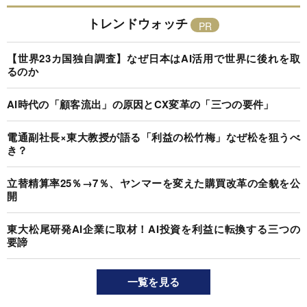
トレンドウォッチ
【世界23カ国独自調査】なぜ日本はAI活用で世界に後れを取
るのか
AI時代の「顧客流出」の原因とCX変革の「三つの要件」
電通副社長×東大教授が語る「利益の松竹梅」なぜ松を狙うべ
き？
立替精算率25％→7％、ヤンマーを変えた購買改革の全貌を公
開
東大松尾研発AI企業に取材！AI投資を利益に転換する三つの
要諦
一覧を見る