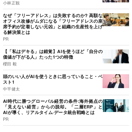
小林正観
なぜ「フリーアドレス」は失敗するのか? 高額な
オフィス改修がムダになる「フリーアドレスの座
席予約が定着しない元凶」と組織の生産性を上げ
る解決策とは
PR
【「私はデキる」は錯覚】AIを使うほど「自分の
価値が下がる人」たった1つの特徴
櫻田 毅
頭のいい人がAIを使うときに思っていること・ベ
スト1
中平健太
AI時代に勝つグローバル経営の条件:海外拠点の
「見えない経営」からの脱却。「二層ERP」と
AIが導く、リアルタイム·データ統合戦略とは
PR