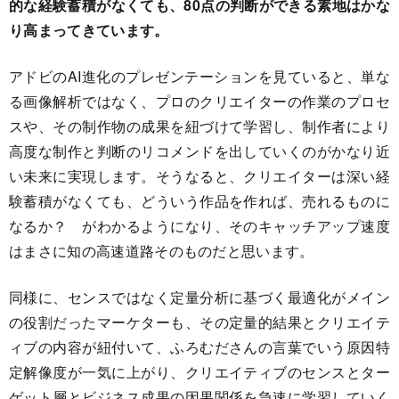
的な経験蓄積がなくても、80点の判断ができる素地はかな
り高まってきています。
アドビのAI進化のプレゼンテーションを見ていると、単な
る画像解析ではなく、プロのクリエイターの作業のプロセ
スや、その制作物の成果を紐づけて学習し、制作者により
高度な制作と判断のリコメンドを出していくのがかなり近
い未来に実現します。そうなると、クリエイターは深い経
験蓄積がなくても、どういう作品を作れば、売れるものに
なるか？ がわかるようになり、そのキャッチアップ速度
はまさに知の高速道路そのものだと思います。
同様に、センスではなく定量分析に基づく最適化がメイン
の役割だったマーケターも、その定量的結果とクリエイテ
ィブの内容が紐付いて、ふろむださんの言葉でいう原因特
定解像度が一気に上がり、クリエイティブのセンスとター
ゲット層とビジネス成果の因果関係を急速に学習していく