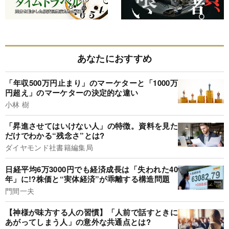
あなたにおすすめ
「年収500万円止まり」のマーケターと「1000万
円超え」のマーケターの決定的な違い
小林 樹
「昇進させてはいけない人」の特徴。資料を見た
だけでわかる“残念さ”とは?
ダイヤモンド社書籍編集局
日経平均6万3000円でも経済成長は「失われた40
年」に!?株価と“実体経済”が乖離する構造問題
門間一夫
【神様が味方する人の習慣】「人前で話すときに
あがってしまう人」の意外な共通点とは?