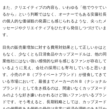
また、クリエイティブの内容も、いわゆる「他でウケてい
るから」という判断ではなく、オーナーでもある安藤社長
の個人的な価値観の発露にも感じられるような、尖ったメ
ッセージやクリエイティブをひたすら発信しつづけていま
す。
目先の販売量増加に対する費用対効果として正しいかはと
もなく、少なくとも日清食品やカップヌードルは、他の同
業他社にはない強い感情的な絆を感じるファンが存在して
いるように見え、会社の採用にも寄与していると思いま
す。小売のＰＢ（プライベートブランド）が侵食してきて
いる市場において、最後までメーカーのＮＢ（ナショナル
ブランド）として生き残るのは、間違いなくカップヌード
ルのような好き嫌いわかれるけど強いファンがいるブラン
ドです。そう考えると、長期戦略としては、カップヌード
ルの偏愛性ある個性の発信は非常に経済合理性のある話か