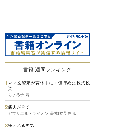
書籍 週間ランキング
ママ投資家が育休中に１億貯めた株式投
資
ちょる子 著
筋肉が全て
ガブリエル・ライオン 著/御立英史 訳
嫌われる勇気