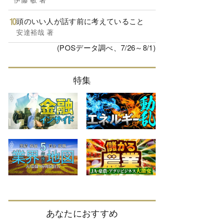
頭のいい人が話す前に考えていること
安達裕哉 著
(POSデータ調べ、7/26～8/1)
特集
あなたにおすすめ