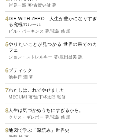
岸見一郎 著/古賀史健 著
DIE WITH ZERO 人生が豊かになりすぎ
る究極のルール
ビル・パーキンス 著/児島 修 訳
やりたいことが見つかる 世界の果てのカ
フェ
ジョン・ストレルキー 著/鹿田昌美 訳
ブティック
池井戸 潤 著
わたしはこれでやせました
MEGUMI 著/道下将太郎 監修
人生は気づかぬうちにすぎるから。
クリス・ギレボー 著/児島 修 訳
地図で学ぶ「深読み」世界史
伊藤 敏 著