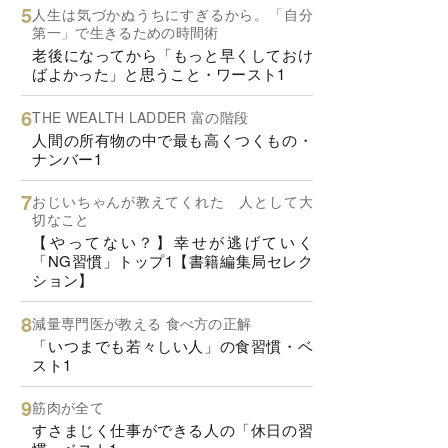
人生は気づかぬうちにすぎるから。「自分
第一」で生きるための時間術
老後になってから「もっと早くしておけ
ばよかった」と思うこと・ワースト1
THE WEALTH LADDER 富の階段
人間の所有物の中で最も高くつくもの・
ナンバー1
おじいちゃんが教えてくれた 人として大
切なこと
【やってない？】幸せが逃げていく
「NG習慣」トップ1【書籍編集局セレク
ション】
減量専門医が教える 食べ方の正解
「いつまでも若々しい人」の食習慣・ベ
スト1
筋肉が全て
すさまじく仕事ができる人の「休日の習