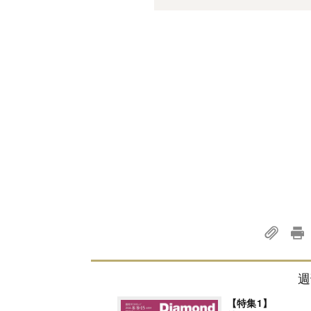
週
【特集1】