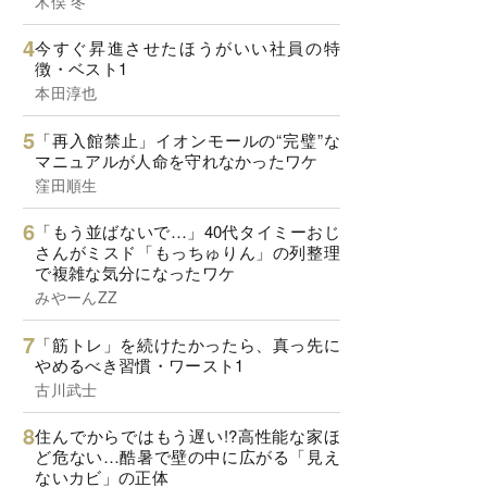
木俣 冬
今すぐ昇進させたほうがいい社員の特
徴・ベスト1
本田淳也
「再入館禁止」イオンモールの“完璧”な
マニュアルが人命を守れなかったワケ
窪田順生
「もう並ばないで…」40代タイミーおじ
さんがミスド「もっちゅりん」の列整理
で複雑な気分になったワケ
みやーんZZ
「筋トレ」を続けたかったら、真っ先に
やめるべき習慣・ワースト1
古川武士
住んでからではもう遅い!?高性能な家ほ
ど危ない…酷暑で壁の中に広がる「見え
ないカビ」の正体