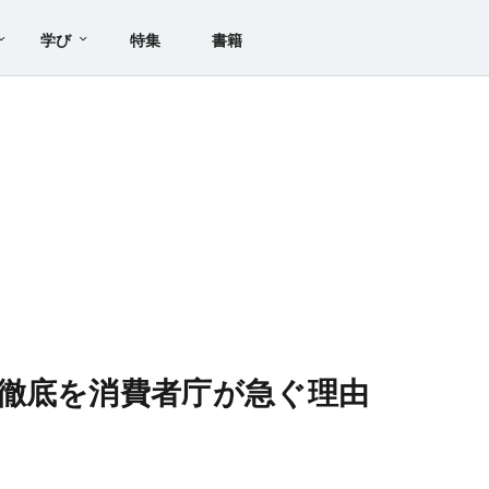
学び
特集
書籍
徹底を消費者庁が急ぐ理由