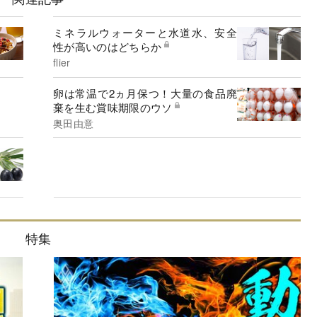
ミネラルウォーターと水道水、安全
性が高いのはどちらか
flier
卵は常温で2ヵ月保つ！大量の食品廃
棄を生む賞味期限のウソ
奥田由意
特集