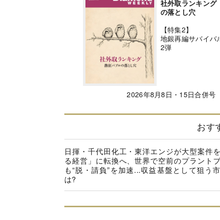
社外取ランキング
の落とし穴
【特集2】
地銀再編サバイバ
2弾
2026年8月8日・15日合併号
おす
日揮・千代田化工・東洋エンジが大型案件
る経営」に転換へ、世界で空前のプラント
も“脱・請負”を加速...収益基盤として狙う
は?