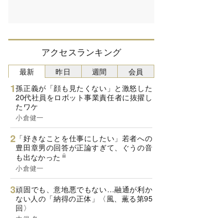
アクセスランキング
最新
昨日
週間
会員
孫正義が「顔も見たくない」と激怒した
20代社員をロボット事業責任者に抜擢し
たワケ
小倉健一
「好きなことを仕事にしたい」若者への
豊田章男の回答が正論すぎて、ぐうの音
も出なかった
小倉健一
頑固でも、意地悪でもない…融通が利か
ない人の「納得の正体」〈風、薫る第95
回〉