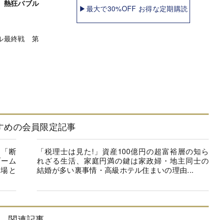
 熱狂バブル
▶最大で30%OFF お得な定期購読
ル最終戦 第
すめの会員限定記事
を「断
「税理士は見た!」資産100億円の超富裕層の知ら
ブーム
れざる生活、家庭円満の鍵は家政婦・地主同士の
市場と
結婚が多い裏事情・高級ホテル住まいの理由...
関連記事