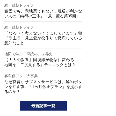
続・続朝ドライフ
頑固でも、意地悪でもない…融通が利かな
い人の「納得の正体」〈風、薫る第95回〉
続・続朝ドライフ
「なるべく考えないようにしています」朝
ドラ主演・見上愛が役作りで徹底している
意外なこと
地図で学ぶ「深読み」世界史
【大人の教養】国境線が物語に変わる……
地図を「二度見する」テクニックとは？
客単価アップ大事典
なぜ良質なサブスクサービスは、解約ボタ
ンを押す前に「1ヵ月休止プラン」を提示す
るのか？
最新記事一覧