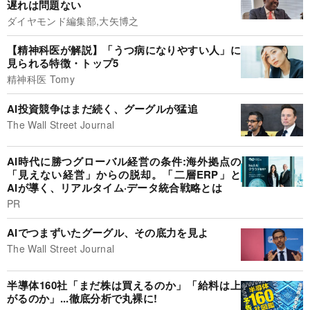
遅れは問題ない
ダイヤモンド編集部,大矢博之
【精神科医が解説】「うつ病になりやすい人」に
見られる特徴・トップ5
精神科医 Tomy
AI投資競争はまだ続く、グーグルが猛追
The Wall Street Journal
AI時代に勝つグローバル経営の条件:海外拠点の
「見えない経営」からの脱却。「二層ERP」と
AIが導く、リアルタイム·データ統合戦略とは
PR
AIでつまずいたグーグル、その底力を見よ
The Wall Street Journal
半導体160社「まだ株は買えるのか」「給料は上
がるのか」...徹底分析で丸裸に!