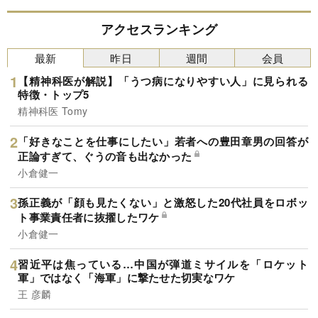
アクセスランキング
最新
昨日
週間
会員
【精神科医が解説】「うつ病になりやすい人」に見られる
特徴・トップ5
精神科医 Tomy
「好きなことを仕事にしたい」若者への豊田章男の回答が
正論すぎて、ぐうの音も出なかった
小倉健一
孫正義が「顔も見たくない」と激怒した20代社員をロボッ
ト事業責任者に抜擢したワケ
小倉健一
習近平は焦っている…中国が弾道ミサイルを「ロケット
軍」ではなく「海軍」に撃たせた切実なワケ
王 彦麟