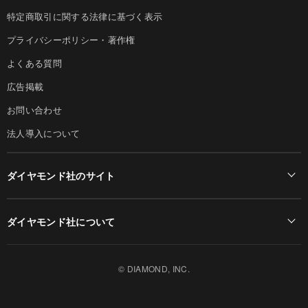
特定商取引に関する法律に基づく表示
プライバシーポリシー・著作権
よくある質問
広告掲載
お問い合わせ
法人導入について
ダイヤモンド社のサイト
Diamond Online(English)
ダイヤモンド社について
週刊ダイヤモンド
ダイヤモンド社TOP
DIAMONDハーバード・ビジネス・レビュー
© DIAMOND, INC.
会社概要
ダイヤモンドZAi（デジタル版）
採用情報
書籍オンライン