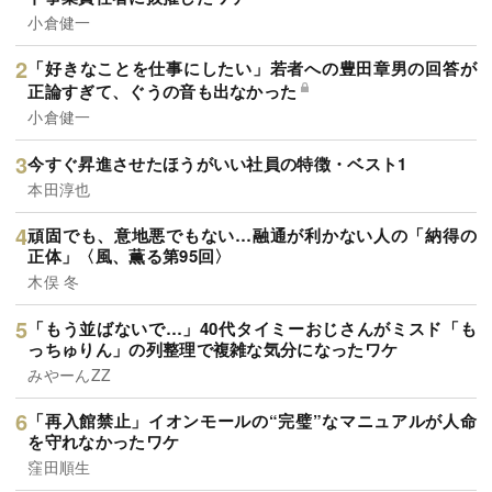
小倉健一
「好きなことを仕事にしたい」若者への豊田章男の回答が
正論すぎて、ぐうの音も出なかった
小倉健一
今すぐ昇進させたほうがいい社員の特徴・ベスト1
本田淳也
頑固でも、意地悪でもない…融通が利かない人の「納得の
正体」〈風、薫る第95回〉
木俣 冬
「もう並ばないで…」40代タイミーおじさんがミスド「も
っちゅりん」の列整理で複雑な気分になったワケ
みやーんZZ
「再入館禁止」イオンモールの“完璧”なマニュアルが人命
を守れなかったワケ
窪田順生