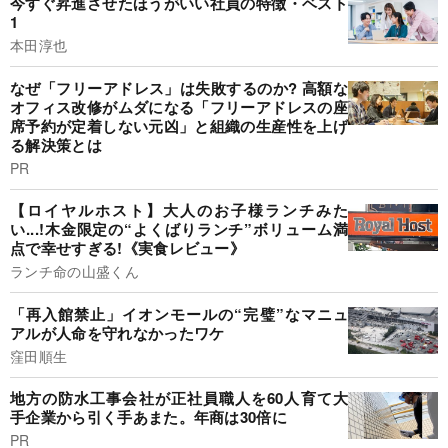
今すぐ昇進させたほうがいい社員の特徴・ベスト
1
本田淳也
なぜ「フリーアドレス」は失敗するのか? 高額な
オフィス改修がムダになる「フリーアドレスの座
席予約が定着しない元凶」と組織の生産性を上げ
る解決策とは
PR
【ロイヤルホスト】大人のお子様ランチみた
い...!木金限定の“よくばりランチ”ボリューム満
点で幸せすぎる!《実食レビュー》
ランチ命の山盛くん
「再入館禁止」イオンモールの“完璧”なマニュ
アルが人命を守れなかったワケ
窪田順生
地方の防水工事会社が正社員職人を60人育て大
手企業から引く手あまた。年商は30倍に
PR