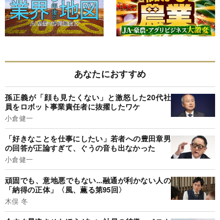
あなたにおすすめ
孫正義が「顔も見たくない」と激怒した20代社
員をロボット事業責任者に抜擢したワケ
小倉健一
「好きなことを仕事にしたい」若者への豊田章男
の回答が正論すぎて、ぐうの音も出なかった
小倉健一
頑固でも、意地悪でもない...融通が利かない人の
「納得の正体」〈風、薫る第95回〉
木俣 冬