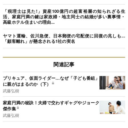
「税理士は見た!」資産100億円の超富裕層の知られざる生
活、家庭円満の鍵は家政婦・地主同士の結婚が多い裏事情・
高級ホテル住まいの理由...
ヤマト運輸、佐川急便、日本郵便の宅配便に回復の兆しも...
「顧客離れ」が懸念される1社の実名
関連記事
プリキュア、仮面ライダー…なぜ「子ども番組」
に親がはまるのか（下）
武藤弘樹
家庭円満の秘訣！夫婦で交わすギャグやジョーク
傑作集
武藤弘樹