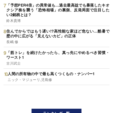
「予想PER4倍」の異常値も…過去最高益でも暴落したキオ
クシア株を襲う「恐怖相場」の裏側、反発局面で注目した
い2銘柄とは？
鈴木貴博
住んでからではもう遅い!?高性能な家ほど危ない…酷暑で
壁の中に広がる「見えないカビ」の正体
長嶋 修
「筋トレ」を続けたかったら、真っ先にやめるべき習慣・
ワースト1
古川武士
人間の所有物の中で最も高くつくもの・ナンバー1
ニック・マジューリ,児島修