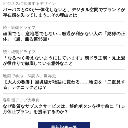
ビジネスに拡張するデザイン
パーパスとCXが一体化しないと、デジタル空間でブランドが
存在感を失ってしまう…その理由とは
続・続朝ドライフ
頑固でも、意地悪でもない…融通が利かない人の「納得の正
体」〈風、薫る第95回〉
続・続朝ドライフ
「なるべく考えないようにしています」朝ドラ主演・見上愛
が役作りで徹底している意外なこと
地図で学ぶ「深読み」世界史
【大人の教養】国境線が物語に変わる……地図を「二度見す
る」テクニックとは？
客単価アップ大事典
なぜ良質なサブスクサービスは、解約ボタンを押す前に「1ヵ
月休止プラン」を提示するのか？
最新記事一覧