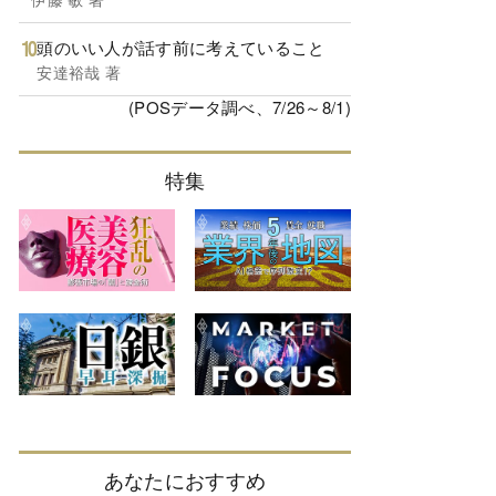
頭のいい人が話す前に考えていること
安達裕哉 著
(POSデータ調べ、7/26～8/1)
特集
あなたにおすすめ