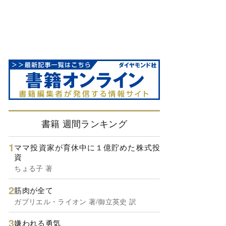
書籍 週間ランキング
ママ投資家が育休中に１億貯めた株式投
資
ちょる子 著
筋肉が全て
ガブリエル・ライオン 著/御立英史 訳
嫌われる勇気