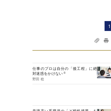
1
仕事のプロは自分の「後工程」に絶
対迷惑をかけない
野田 稔
意識高い系職員の「ど根性残業」を