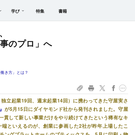
学び
特集
書籍
年、
仕事のプロ」へ
！
い働き方」とは？
、独立起業19回、週末起業14回）に携わってきた守屋実さ
』
が5月15日にダイヤモンド社から発刊されました。守屋
一貫して新しい事業だけをやり続けてきたという稀有なキ
一端といえるのが、創業に参画した2社が昨年上場したこ
ッチングプラットホームのブティックスを、5月に印刷・物