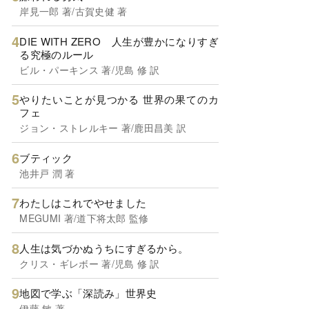
岸見一郎 著/古賀史健 著
DIE WITH ZERO 人生が豊かになりすぎ
る究極のルール
ビル・パーキンス 著/児島 修 訳
やりたいことが見つかる 世界の果てのカ
フェ
ジョン・ストレルキー 著/鹿田昌美 訳
ブティック
池井戸 潤 著
わたしはこれでやせました
MEGUMI 著/道下将太郎 監修
人生は気づかぬうちにすぎるから。
クリス・ギレボー 著/児島 修 訳
地図で学ぶ「深読み」世界史
伊藤 敏 著