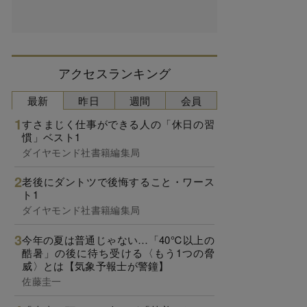
アクセスランキング
最新
昨日
週間
会員
すさまじく仕事ができる人の「休日の習
慣」ベスト1
ダイヤモンド社書籍編集局
老後にダントツで後悔すること・ワース
ト1
ダイヤモンド社書籍編集局
今年の夏は普通じゃない…「40℃以上の
酷暑」の後に待ち受ける〈もう1つの脅
威〉とは【気象予報士が警鐘】
佐藤圭一