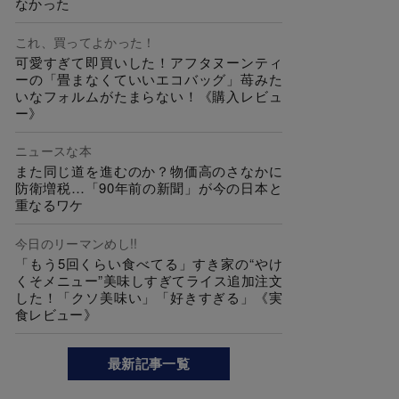
なかった
これ、買ってよかった！
可愛すぎて即買いした！アフタヌーンティ
ーの「畳まなくていいエコバッグ」苺みた
いなフォルムがたまらない！《購入レビュ
ー》
ニュースな本
また同じ道を進むのか？物価高のさなかに
防衛増税…「90年前の新聞」が今の日本と
重なるワケ
今日のリーマンめし!!
「もう5回くらい食べてる」すき家の“やけ
くそメニュー”美味しすぎてライス追加注文
した！「クソ美味い」「好きすぎる」《実
食レビュー》
最新記事一覧