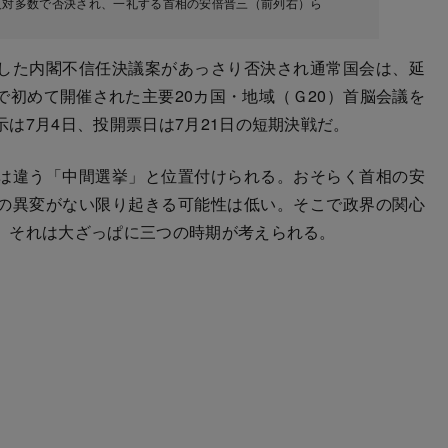
が反対多数で否決され、一礼する首相の安倍晋三（前列右）ら
した内閣不信任決議案があっさり否決され通常国会は、延
初めて開催された主要20カ国・地域（Ｇ20）首脳会議を
は7月4日、投開票日は7月21日の短期決戦だ。
は違う「中間選挙」と位置付けられる。おそらく首相の安
の異変がない限り起きる可能性は低い。そこで政界の関心
。それは大ざっぱに三つの時期が考えられる。