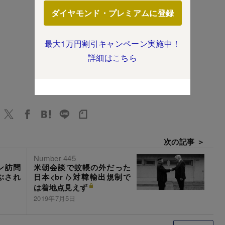
ダイヤモンド・プレミアムに登録
最大1万円割引キャンペーン実施中！
詳細はこちら
次の記事 ＞
Number 445
ン訪問
米朝会談で蚊帳の外だった
つぶされ
日本<br />対韓輸出規制で
は着地点見えず
2019年7月5日