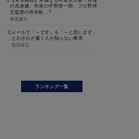
の高倉健、作家の平野啓一郎、プロ野球
元監督の仰木彬…
猪熊建夫
メールで「～です」を「～と思います」
とわざわざ書く人が知らない事実
西田延弘
ランキング一覧