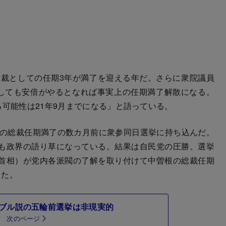
総裁としての任期3年が満了を迎える年だ。さらに衆院議員
にしても安倍がやるとなれば事実上の任期満了解散になる。
る可能性は21年9月までになる」と語っている。
秋の総裁任期満了の数カ月前に衆参同日選挙に持ち込んだ。
も政界の語り草になっている。結果は自民党の圧勝。選挙
首相）が党内各派閥の了解を取り付けて中曽根の総裁任期
した。
ブル説の五輪前選挙は非現実的
次のページ