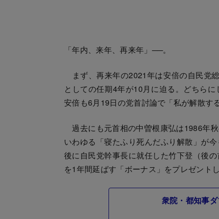
「年内、来年、再来年」──。
まず、再来年の2021年は安倍の自民党
としての任期4年が10月に迫る。どちら
安倍も6月19日の党首討論で「私が解散す
過去にも元首相の中曽根康弘は1986年
いわゆる「寝たふり死んだふり解散」が今
後に自民党幹事長に就任した竹下登（後の
を1年間延ばす「ボーナス」をプレゼント
衆院・都知事ダ