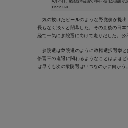
6月25日、衆議院本会議で内閣不信任決議案
Photo:JIJI
気の抜けたビールのような野党側が提出
長もなく淡々と閉幕した。その直後の日本で
経て一気に参院選に向けて走りだした。公示
参院選は衆院選のように政権選択選挙と
倍晋三の進退に関わるようなことはよほど
は早くも次の衆院選はいつなのかに向かう