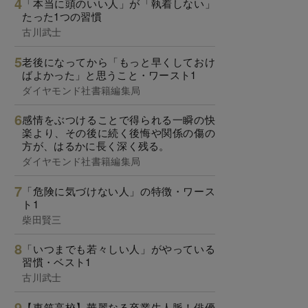
「本当に頭のいい人」が「執着しない」
たった1つの習慣
古川武士
老後になってから「もっと早くしておけ
ばよかった」と思うこと・ワースト1
ダイヤモンド社書籍編集局
感情をぶつけることで得られる一瞬の快
楽より、その後に続く後悔や関係の傷の
方が、はるかに長く深く残る。
ダイヤモンド社書籍編集局
「危険に気づけない人」の特徴・ワース
ト1
柴田賢三
「いつまでも若々しい人」がやっている
習慣・ベスト1
古川武士
【東筑高校】華麗なる卒業生人脈！俳優