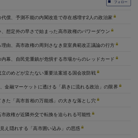
フォロー
の代償、予測不能の内閣改造で存在感増す2人の政治家
い、想定外の早さで始まった高市政権のパワーダウン
る理由、高市政権の周到さなき皇室典範改正議論の行方
の内幕、自民党重鎮が危惧する市場からのレッドカード
成立のめどが立たない重要法案巡る国会攻防戦
脱、金融マーケットに透ける「易きに流れる政治」の限界
てきた「高市首相の万能感」の大きな落とし穴
高市政権が近隣外交で転換を迫られる可能性
に見え隠れする「高市囲い込み」の思惑