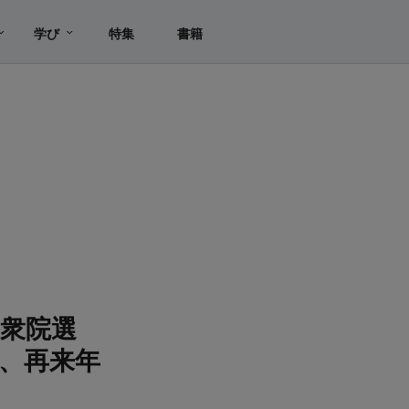
学び
特集
書籍
衆院選
、再来年