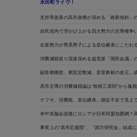
永田町ライヴ！
支持率急落の高市政権が深める「維新傾斜」
自民党内で浮かび上がる四大勢力の主導権争
右派勢力が男系男子による皇位継承にこだわ
消費減税巡り混迷深める超党派「国民会議」
副首都構想、衆院定数減、皇室典範の改正…
高市主導の消費減税論は“租税三原則”から逸
ナフサ、消費税、皇位継承…側近不在で見え
米中首脳会談後にロシアが日米同盟包囲網？
事実上の“高市応援団”、「国力研究会」結成