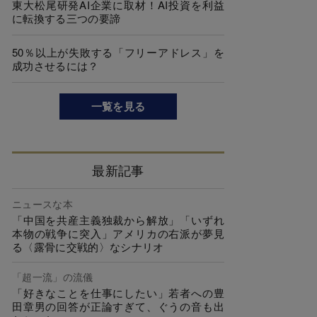
東大松尾研発AI企業に取材！AI投資を利益
に転換する三つの要諦
50％以上が失敗する「フリーアドレス」を
成功させるには？
一覧を見る
最新記事
ニュースな本
「中国を共産主義独裁から解放」「いずれ
本物の戦争に突入」アメリカの右派が夢見
る〈露骨に交戦的〉なシナリオ
「超一流」の流儀
「好きなことを仕事にしたい」若者への豊
田章男の回答が正論すぎて、ぐうの音も出