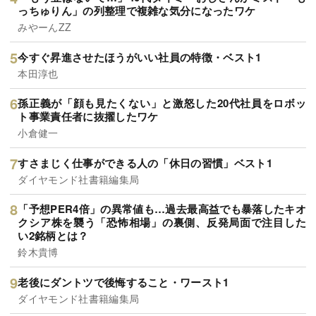
っちゅりん」の列整理で複雑な気分になったワケ
みやーんZZ
今すぐ昇進させたほうがいい社員の特徴・ベスト1
本田淳也
孫正義が「顔も見たくない」と激怒した20代社員をロボッ
ト事業責任者に抜擢したワケ
小倉健一
すさまじく仕事ができる人の「休日の習慣」ベスト1
ダイヤモンド社書籍編集局
「予想PER4倍」の異常値も…過去最高益でも暴落したキオ
クシア株を襲う「恐怖相場」の裏側、反発局面で注目した
い2銘柄とは？
鈴木貴博
老後にダントツで後悔すること・ワースト1
ダイヤモンド社書籍編集局