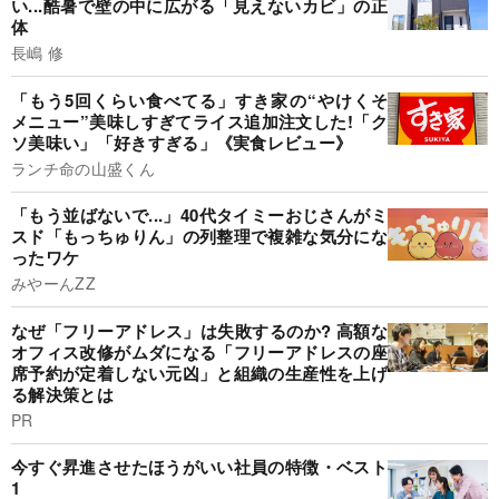
い...酷暑で壁の中に広がる「見えないカビ」の正
体
長嶋 修
「もう5回くらい食べてる」すき家の“やけくそ
メニュー”美味しすぎてライス追加注文した!「ク
ソ美味い」「好きすぎる」《実食レビュー》
ランチ命の山盛くん
「もう並ばないで...」40代タイミーおじさんがミ
スド「もっちゅりん」の列整理で複雑な気分にな
ったワケ
みやーんZZ
なぜ「フリーアドレス」は失敗するのか? 高額な
オフィス改修がムダになる「フリーアドレスの座
席予約が定着しない元凶」と組織の生産性を上げ
る解決策とは
PR
今すぐ昇進させたほうがいい社員の特徴・ベスト
1