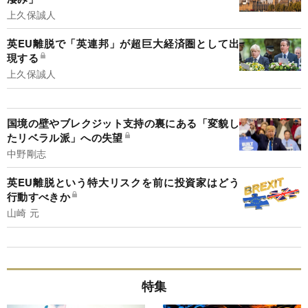
上久保誠人
英EU離脱で「英連邦」が超巨大経済圏として出
現する
上久保誠人
国境の壁やブレクジット支持の裏にある「変貌し
たリベラル派」への失望
中野剛志
英EU離脱という特大リスクを前に投資家はどう
行動すべきか
山崎 元
特集