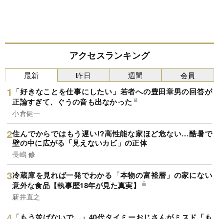
アクセスランキング
最新
昨日
週間
会員
「好きなことを仕事にしたい」若者への豊田章男の回答が
正論すぎて、ぐうの音も出なかった
小倉健一
住んでからではもう遅い!?高性能な家ほど危ない…酷暑で
壁の中に広がる「見えないカビ」の正体
長嶋 修
冷蔵庫を見れば一発でわかる「本物の富裕層」の家にない
意外な食品【執事歴18年が見た真実】
新井直之
「もう並ばないで…」40代タイミーおじさんがミスド「も