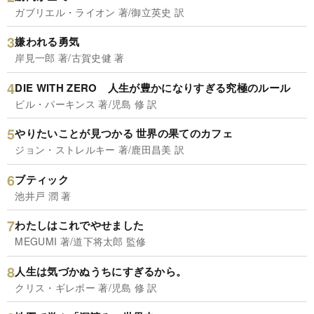
ガブリエル・ライオン 著/御立英史 訳
嫌われる勇気
岸見一郎 著/古賀史健 著
DIE WITH ZERO 人生が豊かになりすぎる究極のルール
ビル・パーキンス 著/児島 修 訳
やりたいことが見つかる 世界の果てのカフェ
ジョン・ストレルキー 著/鹿田昌美 訳
ブティック
池井戸 潤 著
わたしはこれでやせました
MEGUMI 著/道下将太郎 監修
人生は気づかぬうちにすぎるから。
クリス・ギレボー 著/児島 修 訳