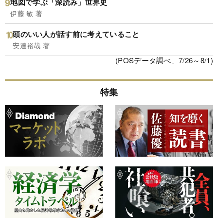
地図で学ぶ「深読み」世界史
伊藤 敏 著
頭のいい人が話す前に考えていること
安達裕哉 著
(POSデータ調べ、7/26～8/1)
特集