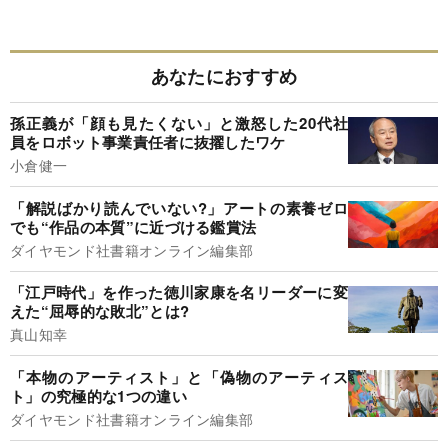
あなたにおすすめ
孫正義が「顔も見たくない」と激怒した20代社
員をロボット事業責任者に抜擢したワケ
小倉健一
「解説ばかり読んでいない?」アートの素養ゼロ
でも“作品の本質”に近づける鑑賞法
ダイヤモンド社書籍オンライン編集部
「江戸時代」を作った徳川家康を名リーダーに変
えた“屈辱的な敗北”とは?
真山知幸
「本物のアーティスト」と「偽物のアーティス
ト」の究極的な1つの違い
ダイヤモンド社書籍オンライン編集部