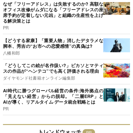
なぜ「フリーアドレス」は失敗するのか? 高額な
オフィス改修がムダになる「フリーアドレスの座
席予約が定着しない元凶」と組織の生産性を上げ
る解決策とは
PR
【どうする家康】「重要人物」消したデタラメな
脚本、秀吉の“お市への恋愛感情”の真偽は?
八幡和郎
「どうしてこの絵が名作扱い?」ピカソとマティ
スの作品が“ヘンテコ”でも高く評価される理由
ダイヤモンド社書籍オンライン編集部
AI時代に勝つグローバル経営の条件:海外拠点の
「見えない経営」からの脱却。「二層ERP」と
AIが導く、リアルタイム·データ統合戦略とは
PR
トレンドウォッチ