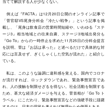
当てて解説する人が少なくない。
例えば『FACTA』は12月20日公開のオンライン記事で
「菅官邸VS尾身分科会『冷たい戦争』」という記事を掲
載し、「尾身は飲食店の営業時間短縮や、いわゆる『ステ
ージ3』相当地域との往来自粛、ステージ3地域出発分も
『Go To』からの一時停止を求めた11月25日の分科会提言
を説明。菅は『お話は承った』と述べるだけで具体的な対
応には言及せず、ぎくしゃくした空気が流れた」と紹介し
ている。
私は、このような論調に違和感を覚える。国内でコロナ
が流行すれば、ロックダウンであれ、緊急事態宣言であ
れ、人の接触を制限せざるを得ない。社会活動を制限する
ため、甚大な経済ダメージを与える。菅首相が「Go To ト
ラベル」にこだわり、緊急事態宣言などの強硬手段に躊躇
するのは、日本の現状を考えれば無理からぬ側面もある。