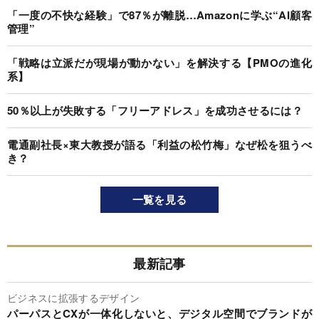
「一度の不快な経験」で87％が離脱…Amazonに学ぶ“AI顧客
管理”
「戦略は立派だが現場が動かない」を解決する【PMOの進化
系】
50％以上が失敗する「フリーアドレス」を成功させるには？
電通副社長×東大教授が語る「利益の松竹梅」なぜ松を狙うべ
き？
一覧を見る
最新記事
ビジネスに拡張するデザイン
パーパスとCXが一体化しないと、デジタル空間でブランドが