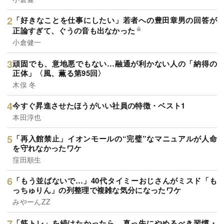
「好きなことを仕事にしたい」若者への豊田章男の回答が
正論すぎて、ぐうの音も出なかった
小倉健一
頑固でも、意地悪でもない…融通が利かない人の「納得の
正体」〈風、薫る第95回〉
木俣 冬
今すぐ昇進させたほうがいい社員の特徴・ベスト1
本田淳也
「再入館禁止」イオンモールの“完璧”なマニュアルが人命
を守れなかったワケ
窪田順生
「もう並ばないで…」40代タイミーおじさんがミスド「も
っちゅりん」の列整理で複雑な気分になったワケ
みやーんZZ
「筋トレ」を続けたかったら、真っ先にやめるべき習慣・