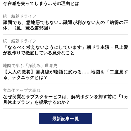
存在感を失ってしまう…その理由とは
続・続朝ドライフ
頑固でも、意地悪でもない…融通が利かない人の「納得の正
体」〈風、薫る第95回〉
続・続朝ドライフ
「なるべく考えないようにしています」朝ドラ主演・見上愛
が役作りで徹底している意外なこと
地図で学ぶ「深読み」世界史
【大人の教養】国境線が物語に変わる……地図を「二度見す
る」テクニックとは？
客単価アップ大事典
なぜ良質なサブスクサービスは、解約ボタンを押す前に「1ヵ
月休止プラン」を提示するのか？
最新記事一覧