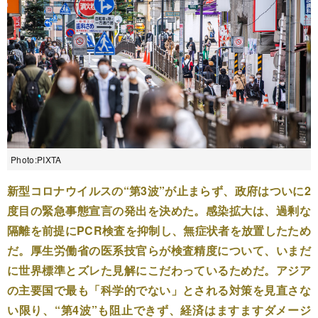
Photo:PIXTA
新型コロナウイルスの“第3波”が止まらず、政府はついに2
度目の緊急事態宣言の発出を決めた。感染拡大は、過剰な
隔離を前提にPCR検査を抑制し、無症状者を放置したため
だ。厚生労働省の医系技官らが検査精度について、いまだ
に世界標準とズレた見解にこだわっているためだ。アジア
の主要国で最も「科学的でない」とされる対策を見直さな
い限り、“第4波”も阻止できず、経済はますますダメージ