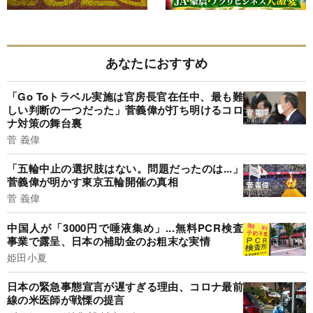
あなたにおすすめ
「Go Toトラベル実施は官房長官在任中、最も難
しい判断の一つだった」菅義偉が打ち明けるコロ
ナ対策の舞台裏
菅 義偉
「五輪中止の選択肢はない。問題だったのは...」
菅義偉が明かす東京五輪開催の真相
菅 義偉
中国人が「3000円で唾液集め」...無料PCR検査
事業で露呈、日本の補助金のお粗末な実情
姫田小夏
日本の緊急事態宣言が遅すぎる理由、コロナ最前
線の米医師が戦慄の提言