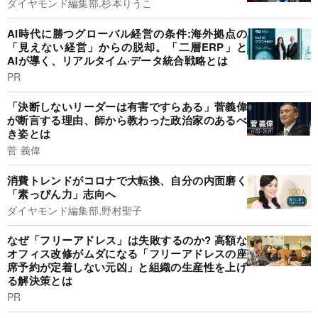
ダイヤモンド編集部,杉本りうこ
AI時代に勝つグローバル経営の条件:海外拠点の
「見えない経営」からの脱却。「二層ERP」と
AIが導く、リアルタイム·データ統合戦略とは
PR
「決断しないリーダーは有害ですらある」菅義偉
が断言する理由、師から教わった政治家のあるべ
き姿とは
菅 義偉
消費トレンドがコロナで大転換、自分の内面磨く
「素っぴん力」志向へ
ダイヤモンド編集部,野村聖子
なぜ「フリーアドレス」は失敗するのか? 高額な
オフィス改修がムダになる「フリーアドレスの座
席予約が定着しない元凶」と組織の生産性を上げ
る解決策とは
PR