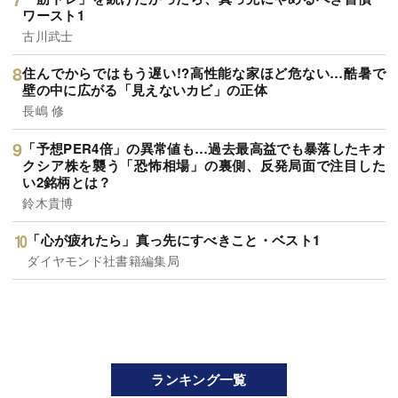
ワースト1
古川武士
住んでからではもう遅い!?高性能な家ほど危ない…酷暑で
壁の中に広がる「見えないカビ」の正体
長嶋 修
「予想PER4倍」の異常値も…過去最高益でも暴落したキオ
クシア株を襲う「恐怖相場」の裏側、反発局面で注目した
い2銘柄とは？
鈴木貴博
「心が疲れたら」真っ先にすべきこと・ベスト1
ダイヤモンド社書籍編集局
ランキング一覧