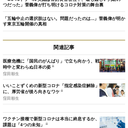
つだった」菅義偉が打ち明けるコロナ対策の舞台裏
「五輪中止の選択肢はない。問題だったのは...」菅義偉が明か
す東京五輪開催の真相
関連記事
医療危機に「国民のがんばり」で立ち向かう、戦
時中と変わらぬ日本の姿
窪田順生
いいことずくめの新型コロナ「指定感染症解除」
に、厚労省が後ろ向きなワケ
窪田順生
ワクチン接種で新型コロナは本当に終息するか、
課題は「4つの未知」