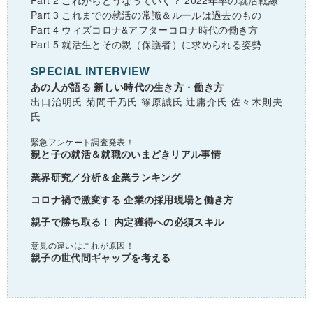
Part 3 これまでの就活の常識＆ルールは過去のもの
Part 4 ウィズコロナ&アフターコロナ時代の働き方
Part 5 就活生とその親（保護者）に求められる姿勢
SPECIAL INTERVIEW
あの人が語る 新しい時代の生き方・働き方
出口治明氏 菊間千乃氏 篠原誠氏 辻庸介氏 佐々木則夫
氏
緊急アンケート調査発表！
親と子の就活＆就職のいまどきリアル事情
業界研究／分析＆企業ランキング
コロナ禍で激変する 企業の採用現場と働き方
親子で勝ち取る！ 内定獲得への必須スキル
意見の違いはこれが原因！
親子の世代間ギャップを考える