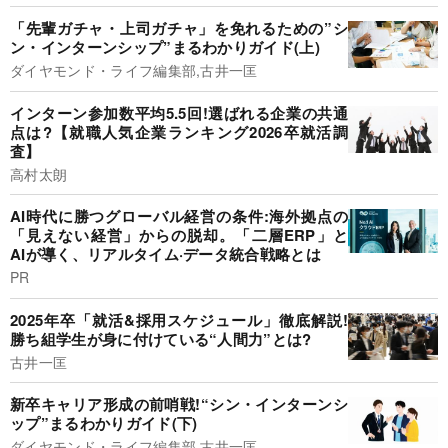
「先輩ガチャ・上司ガチャ」を免れるための”シ
ン・インターンシップ”まるわかりガイド(上)
ダイヤモンド・ライフ編集部,古井一匡
インターン参加数平均5.5回!選ばれる企業の共通
点は?【就職人気企業ランキング2026卒就活調
査】
高村太朗
AI時代に勝つグローバル経営の条件:海外拠点の
「見えない経営」からの脱却。「二層ERP」と
AIが導く、リアルタイム·データ統合戦略とは
PR
2025年卒「就活&採用スケジュール」徹底解説!
勝ち組学生が身に付けている“人間力”とは?
古井一匡
新卒キャリア形成の前哨戦!“シン・インターンシ
ップ”まるわかりガイド(下)
ダイヤモンド・ライフ編集部,古井一匡