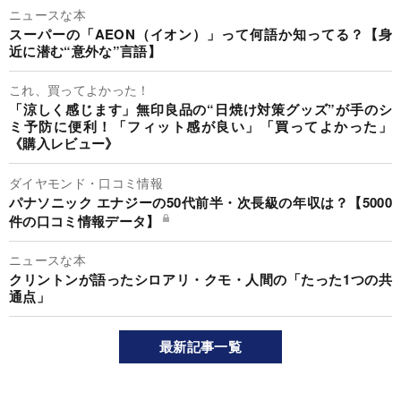
ニュースな本
スーパーの「AEON（イオン）」って何語か知ってる？【身
近に潜む“意外な”言語】
これ、買ってよかった！
「涼しく感じます」無印良品の“日焼け対策グッズ”が手のシ
ミ予防に便利！「フィット感が良い」「買ってよかった」
《購入レビュー》
ダイヤモンド・口コミ情報
パナソニック エナジーの50代前半・次長級の年収は？【5000
件の口コミ情報データ】
ニュースな本
クリントンが語ったシロアリ・クモ・人間の「たった1つの共
通点」
最新記事一覧