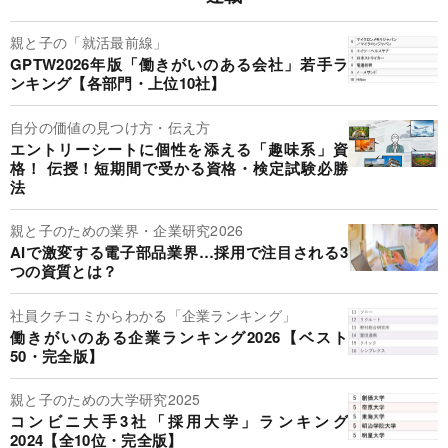
親と子の「就活最前線」
GPTW2026年版「働きがいのある会社」若手ラ
ンキング【各部門・上位10社】
自分の価値の見つけ方・伝え方
エントリーシートに個性を添える「趣味系」資
格！ 伝授！短期間で受かる資格・検定試験必勝
法
親と子のための業界・企業研究2026
AIで激変する電子部品業界…採用で注目される3
つの資質とは？
社員クチコミからわかる「企業ランキング」
働きがいのある企業ランキング2026【ベスト
50・完全版】
親と子のための大学研究2025
コンビニ大手3社「採用大学」ランキング
2024【全10位・完全版】