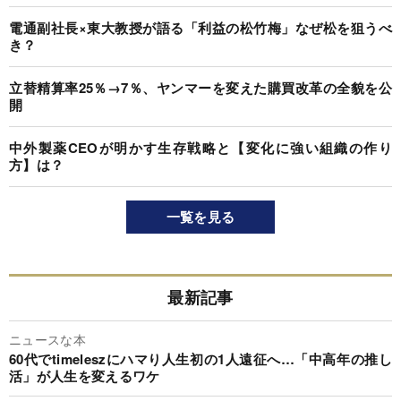
電通副社長×東大教授が語る「利益の松竹梅」なぜ松を狙うべ
き？
立替精算率25％→7％、ヤンマーを変えた購買改革の全貌を公
開
中外製薬CEOが明かす生存戦略と【変化に強い組織の作り
方】は？
一覧を見る
最新記事
ニュースな本
60代でtimeleszにハマり人生初の1人遠征へ…「中高年の推し
活」が人生を変えるワケ