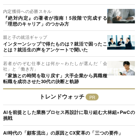
内定獲得への必勝スキル
『絶対内定』の著者が指南！5段階で完成する
「理想のキャリア」のつかみ方
親と子の就活ギャップ
インターンシップで得たものは？就活で困ったこ
とは？就活生の声をアンケートで聞いた
若者がのぞむ仕事とは何か～わたしが選んだ「会
社」と「働き方」
「家族との時間を取り戻す」大手企業から異職種
転職を成功させた30代の決断と軌跡
トレンドウォッチ
AIを前提とした業務プロセス再設計に取り組む大林組×PwCの
挑戦
AI時代の「顧客流出」の原因とCX変革の「三つの要件」