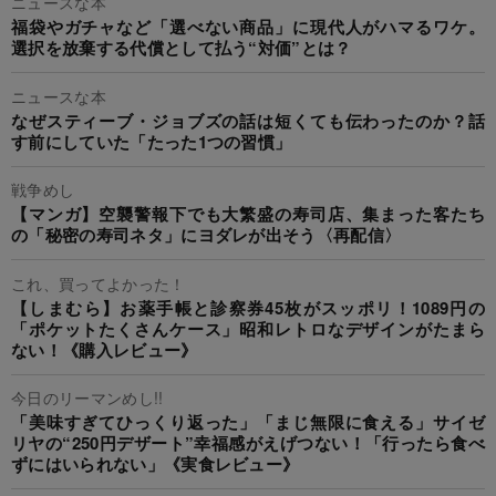
ニュースな本
福袋やガチャなど「選べない商品」に現代人がハマるワケ。
選択を放棄する代償として払う“対価”とは？
ニュースな本
なぜスティーブ・ジョブズの話は短くても伝わったのか？話
す前にしていた「たった1つの習慣」
戦争めし
【マンガ】空襲警報下でも大繁盛の寿司店、集まった客たち
の「秘密の寿司ネタ」にヨダレが出そう〈再配信〉
これ、買ってよかった！
【しまむら】お薬手帳と診察券45枚がスッポリ！1089円の
「ポケットたくさんケース」昭和レトロなデザインがたまら
ない！《購入レビュー》
今日のリーマンめし!!
「美味すぎてひっくり返った」「まじ無限に食える」サイゼ
リヤの“250円デザート”幸福感がえげつない！「行ったら食べ
ずにはいられない」《実食レビュー》