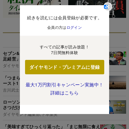
続きを読むには会員登録が必要です。
会員の方は
ログイン
あなたにおすすめ
すべての記事が読み放題！
7日間無料体験
セブン&アイの金融2トップが語る、「ATM一本
足経営」脱却の真実味
ダイヤモンド編集部,中村正毅
ダイヤモンド・プレミアムに登録
「つまらない人生を送る人」に共通する特徴・ワ
ースト1
最大1万円割引キャンペーン実施中！
古川武士
詳細はこちら
ローソン社長「店員は最終的に1人、仕事はあい
さつだけ」テック化したコンビニの未来図を語る
ダイヤモンド編集部,下本菜実
「美味すぎてひっくり返った」「まじ無限に食え