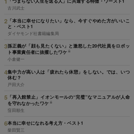
「つまらない人生を送る人」に共通する特徴・ワースト1
古川武士
「本当に幸せになりたい」なら、今すぐやめた方がいいこ
と・ベスト1
ダイヤモンド社書籍編集局
孫正義が「顔も見たくない」と激怒した20代社員をロボッ
ト事業責任者に抜擢したワケ
小倉健一
集中力が高い人は「疲れたら休憩」をしない。では、いつ
休む？
戸田大介
「再入館禁止」イオンモールの“完璧”なマニュアルが人命
を守れなかったワケ
窪田順生
本当に幸せになれる考え方・ベスト1
柴田賢三