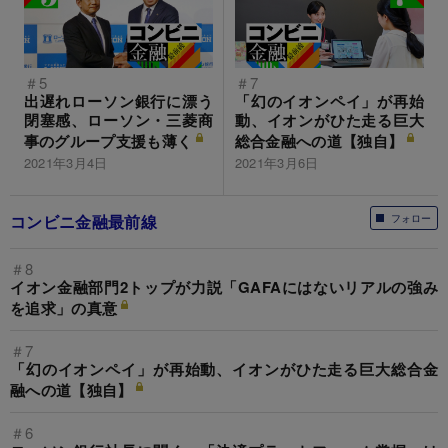
＃5
＃7
出遅れローソン銀行に漂う
「幻のイオンペイ」が再始
閉塞感、ローソン・三菱商
動、イオンがひた走る巨大
事のグループ支援も薄く
総合金融への道【独自】
2021年3月4日
2021年3月6日
コンビニ金融最前線
フォロー
＃8
イオン金融部門2トップが力説「GAFAにはないリアルの強み
を追求」の真意
＃7
「幻のイオンペイ」が再始動、イオンがひた走る巨大総合金
融への道【独自】
＃6