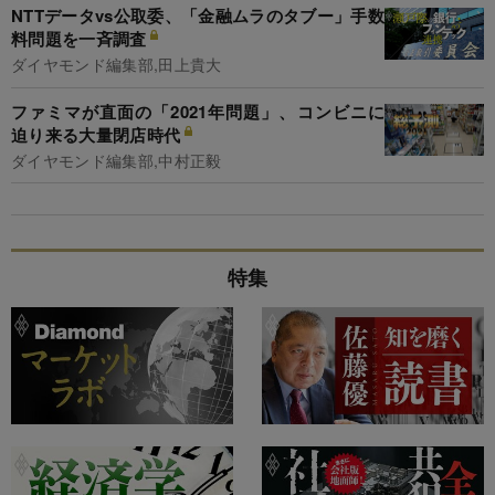
NTTデータvs公取委、「金融ムラのタブー」手数
料問題を一斉調査
ダイヤモンド編集部,田上貴大
ファミマが直面の「2021年問題」、コンビニに
迫り来る大量閉店時代
ダイヤモンド編集部,中村正毅
特集