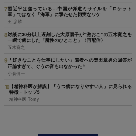
習近平は焦っている…中国が弾道ミサイルを「ロケット
軍」ではなく「海軍」に撃たせた切実なワケ
王 彦麟
対談に30分以上遅刻した大原麗子が“激おこ”の五木寛之を
一瞬で虜にした「魔性のひとこと」〈再配信〉
五木寛之
「好きなことを仕事にしたい」若者への豊田章男の回答が
正論すぎて、ぐうの音も出なかった
小倉健一
【精神科医が解説】「うつ病になりやすい人」に見られる
特徴・トップ5
精神科医 Tomy