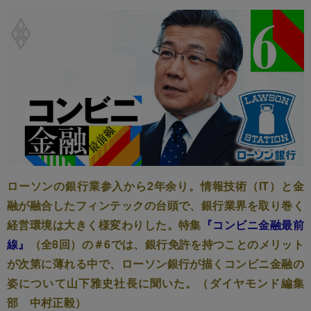
ローソンの銀行業参入から2年余り。情報技術（IT）と金
融が融合したフィンテックの台頭で、銀行業界を取り巻く
経営環境は大きく様変わりした。特集
『コンビニ金融最前
線』
（全8回）の＃6では、銀行免許を持つことのメリット
が次第に薄れる中で、ローソン銀行が描くコンビニ金融の
姿について山下雅史社長に聞いた。（ダイヤモンド編集
部 中村正毅）