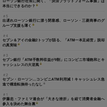
ローソン銀行社長に聞く、「決済プラットフォーム掌握」は
本当にできるのか？
＃5
出遅れローソン銀行に漂う閉塞感、ローソン・三菱商事のグ
ループ支援も薄く
＃4
セブン＆アイの金融2トップが語る、「ATM一本足経営」脱却
の真実味
＃3
セブン銀行「ATM手数料収益が9割」にコンビニ市場飽和とキ
ャッシュレスの大逆風
＃2
セブン・ローソン…コンビニATM利用減！キャッシュレス急
進で構造転換待ったなし
＃1
伊藤忠・ファミマ連合が「大きな挫折」を経て消費者金融へ
参入を決めた舞台裏