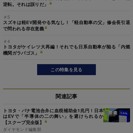
逆転。それは誤りだ」
＃5
スズキは軽EV開発やる気なし！「軽自動車の父」修会長引退
で問われる存在意義
＃4
トヨタがケイレツ大再編！それでも日系自動車が陥る「内燃
機関ガラパゴス」
この特集を見る
関連記事
トヨタ・パナ電池合弁に血税補助金1兆円！日本
はEVで「半導体の二の舞い」を避けられるか
【スクープ完全版】
ダイヤモンド編集部