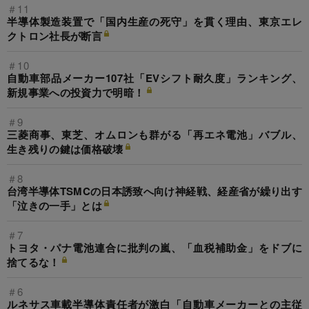
＃11
半導体製造装置で「国内生産の死守」を貫く理由、東京エレ
クトロン社長が断言
＃10
自動車部品メーカー107社「EVシフト耐久度」ランキング、
新規事業への投資力で明暗！
＃9
三菱商事、東芝、オムロンも群がる「再エネ電池」バブル、
生き残りの鍵は価格破壊
＃8
台湾半導体TSMCの日本誘致へ向け神経戦、経産省が繰り出す
「泣きの一手」とは
＃7
トヨタ・パナ電池連合に批判の嵐、「血税補助金」をドブに
捨てるな！
＃6
ルネサス車載半導体責任者が激白「自動車メーカーとの主従