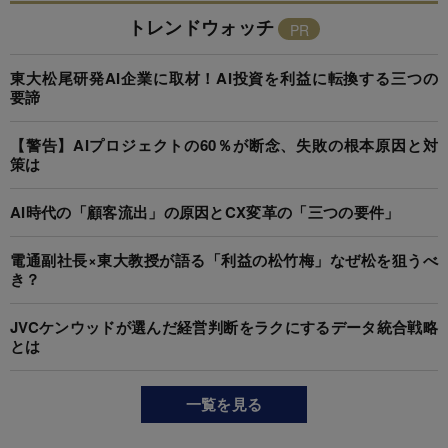
トレンドウォッチ
東大松尾研発AI企業に取材！AI投資を利益に転換する三つの
要諦
【警告】AIプロジェクトの60％が断念、失敗の根本原因と対
策は
AI時代の「顧客流出」の原因とCX変革の「三つの要件」
電通副社長×東大教授が語る「利益の松竹梅」なぜ松を狙うべ
き？
JVCケンウッドが選んだ経営判断をラクにするデータ統合戦略
とは
一覧を見る