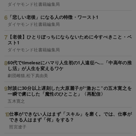
ダイヤモンド社書籍編集局
「悲しい老後」になる人の特徴・ワースト1
ダイヤモンド社書籍編集局
【老後】ひとりぼっちにならないために今すべきこと・ベ
スト1
ダイヤモンド社書籍編集局
60代でtimeleszにハマり人生初の1人遠征へ…「中高年の推
し活」が人生を変えるワケ
劇団雌猫,松下真由美
対談に30分以上遅刻した大原麗子が“激おこ”の五木寛之を
一瞬で虜にした「魔性のひとこと」〈再配信〉
五木寛之
仕事ができない人はまず「スキル」を磨く。では、仕事が
できる人はまず「何」をする？
照宮遼子