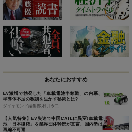
あなたにおすすめ
EV激増で勃発した「車載電池争奪戦」の内幕、
半導体不足の教訓を生かす秘策とは?
ダイヤモンド編集部,村井令二
【人気特集】EV失速で中国CATLに異変!車載電
池「日本復権」を業界団体幹部が直言、国内勢は
再編不可避