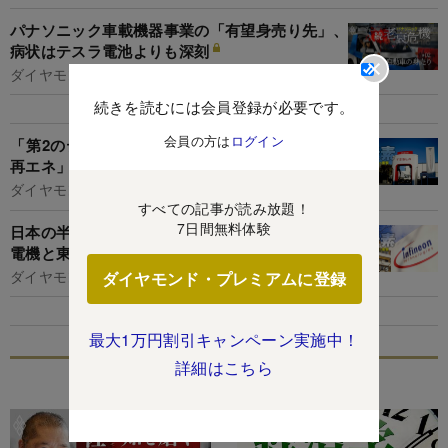
パナソニック車載機器事業の「有望身売り先」、
病状はテスラ電池よりも深刻
ダイヤモンド編集部,浅島亮子
続きを読むには会員登録が必要です。
会員の方は
ログイン
「第2のテスラ」が米新興市場で大暴れ！「EV×
再エネ」ベンチャー10社の実力値
ダイヤモンド編集部,山本 輝
すべての記事が読み放題！
7日間無料体験
日本の半導体「最後の砦」、パワー半導体で三菱
電機と東芝が巨額投資へ急加速
ダイヤモンド編集部,新井美江子
ダイヤモンド・プレミアムに登録
最大1万円割引キャンペーン実施中！
詳細はこちら
特集