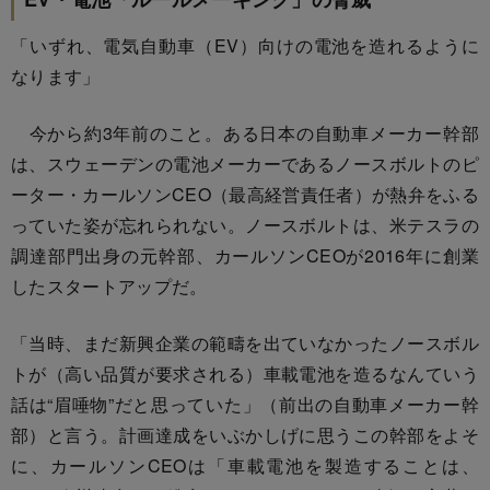
「いずれ、電気自動車（EV）向けの電池を造れるように
なります」
今から約3年前のこと。ある日本の自動車メーカー幹部
は、スウェーデンの電池メーカーであるノースボルトのピ
ーター・カールソンCEO（最高経営責任者）が熱弁をふる
っていた姿が忘れられない。ノースボルトは、米テスラの
調達部門出身の元幹部、カールソンCEOが2016年に創業
したスタートアップだ。
「当時、まだ新興企業の範疇を出ていなかったノースボル
トが（高い品質が要求される）車載電池を造るなんていう
話は“眉唾物”だと思っていた」（前出の自動車メーカー幹
部）と言う。計画達成をいぶかしげに思うこの幹部をよそ
に、カールソンCEOは「車載電池を製造することは、