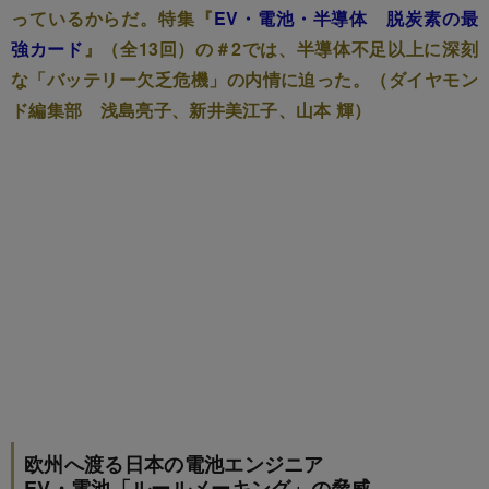
っているからだ。特集『
EV・電池・半導体 脱炭素の最
強カード
』（全13回）の＃2では、半導体不足以上に深刻
な「バッテリー欠乏危機」の内情に迫った。（ダイヤモン
ド編集部 浅島亮子、新井美江子、山本 輝）
欧州へ渡る日本の電池エンジニア
EV・電池「ルールメーキング」の脅威