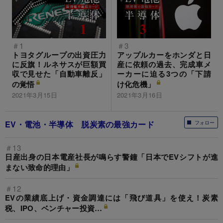
＃1
＃3
トヨタグループの出資圧力
アップルカーをホンダと日
に反旗！ルネサスが巨額買
産に依頼の過去、完成車メ
収で見せた「自動車離反」
ーカーに迫る3つの「下請
の覚悟
け化危機」
2021年3月15日
2021年3月16日
EV・電池・半導体 脱炭素の最強カード
フォロー
＃13
日産出身の日本電産社長が鳴らす警鐘「日本でEVシフトが進
まない致命的理由」
＃12
EVの業績底上げ・資金調達には「飛び道具」を使え！炭素
税、IPO、ベンチャー投資…