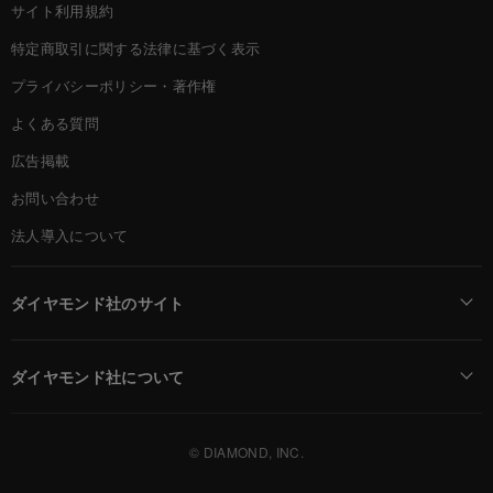
サイト利用規約
特定商取引に関する法律に基づく表示
プライバシーポリシー・著作権
よくある質問
広告掲載
お問い合わせ
法人導入について
ダイヤモンド社のサイト
Diamond Online(English)
ダイヤモンド社について
週刊ダイヤモンド
ダイヤモンド社TOP
DIAMONDハーバード・ビジネス・レビュー
© DIAMOND, INC.
会社概要
ダイヤモンドZAi（デジタル版）