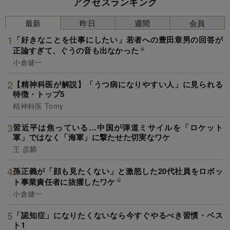
アクセスランキング
最新
昨日
週間
会員
「好きなことを仕事にしたい」若者への豊田章男の回答が
正論すぎて、ぐうの音も出なかった
小倉健一
【精神科医が解説】「うつ病になりやすい人」に見られる
特徴・トップ5
精神科医 Tomy
習近平は焦っている…中国が弾道ミサイルを「ロケット
軍」ではなく「海軍」に撃たせた切実なワケ
王 彦麟
孫正義が「顔も見たくない」と激怒した20代社員をロボッ
ト事業責任者に抜擢したワケ
小倉健一
「認知症」になりたくないなら今すぐやるべき習慣・ベス
ト1