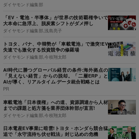
ダイヤモンド編集部
「EV・電池・半導体」が世界の技術覇権争いで
大本命に急浮上、脱炭素シフトがダメ押し
ダイヤモンド編集部,浅島亮子
トヨタ、パナ、中韓勢が「車載電池」で激突!EV
失速でも激化する投資競争の修羅場
ダイヤモンド編集部,今枝翔太郎
AI時代に勝つグローバル経営の条件:海外拠点の
「見えない経営」からの脱却。「二層ERP」と
AIが導く、リアルタイム·データ統合戦略とは
PR
車載電池「日本復権」への道、資源調達から人材
までの課題と処方箋を業界団体幹部が直言!
ダイヤモンド編集部,今枝翔太郎
日本電産EV事業に暗雲!トヨタ・ホンダら競合猛
追で「永守流待ち伏せ戦法」封じ込めの危機