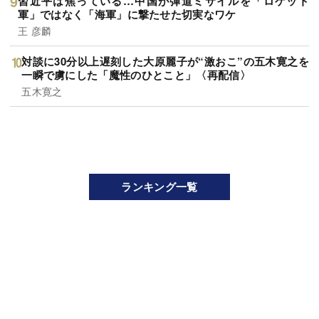
習近平は焦っている…中国が弾道ミサイルを「ロケット
軍」ではなく「海軍」に撃たせた切実なワケ
王 彦麟
対談に30分以上遅刻した大原麗子が“激おこ”の五木寛之を
一瞬で虜にした「魔性のひとこと」〈再配信〉
五木寛之
ランキング一覧