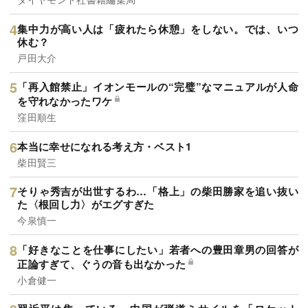
集中力が高い人は「疲れたら休憩」をしない。では、いつ
休む？
戸田大介
「再入館禁止」イオンモールの“完璧”なマニュアルが人命
を守れなかったワケ
窪田順生
本当に幸せになれる考え方・ベスト1
柴田賢三
そりゃ秀吉が出世するわ…「格上」の柴田勝家を追い抜い
た〈根回し力〉がエグすぎた
今泉慎一
「好きなことを仕事にしたい」若者への豊田章男の回答が
正論すぎて、ぐうの音も出なかった
小倉健一