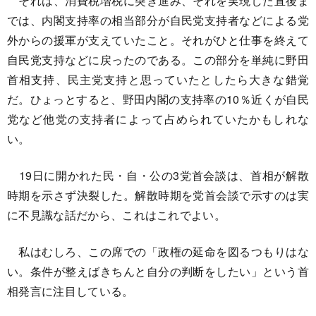
それは、消費税増税に突き進み、それを実現した直後ま
では、内閣支持率の相当部分が自民党支持者などによる党
外からの援軍が支えていたこと。それがひと仕事を終えて
自民党支持などに戻ったのである。この部分を単純に野田
首相支持、民主党支持と思っていたとしたら大きな錯覚
だ。ひょっとすると、野田内閣の支持率の10％近くが自民
党など他党の支持者によって占められていたかもしれな
い。
19日に開かれた民・自・公の3党首会談は、首相が解散
時期を示さず決裂した。解散時期を党首会談で示すのは実
に不見識な話だから、これはこれでよい。
私はむしろ、この席での「政権の延命を図るつもりはな
い。条件が整えばきちんと自分の判断をしたい」という首
相発言に注目している。