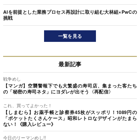
AIを前提とした業務プロセス再設計に取り組む大林組×PwCの
挑戦
一覧を見る
最新記事
戦争めし
【マンガ】空襲警報下でも大繁盛の寿司店、集まった客たち
の「秘密の寿司ネタ」にヨダレが出そう〈再配信〉
これ、買ってよかった！
【しまむら】お薬手帳と診察券45枚がスッポリ！1089円の
「ポケットたくさんケース」昭和レトロなデザインがたまら
ない！《購入レビュー》
今日のリーマンめし!!