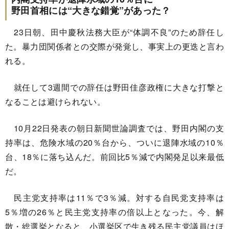
野田首相には“大きな錯覚”があった？
23日朝、田中慶秋法務大臣が“体調不良”のため辞任し
た。暴力団関係者との交際が発覚し、事実上の更迭と言わ
れる。
就任して3週間での辞任は野田佳彦政権に大きな打撃と
なることは避けられない。
10月22日発表の朝日新聞世論調査では、野田内閣の支
持率は、危険水域の20％台から、ついに退陣水域の10％
台、18％に落ち込んだ。前回比5％減で内閣発足以来最低
だ。
民主党支持率は11％で3％減。対する自民党支持率は
5％増の26％と民主党支持率の倍以上となった。今、解
散・総選挙となると、小選挙区で生き残る民主党議員はほ