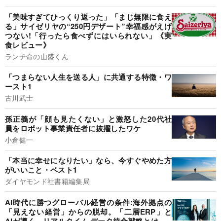
「美味すぎてひっくり返った」「まじ無限に食え
る」サイゼリヤの“250円デザート”幸福感がえげ
つない!「行ったら食べずにはいられない」《実
食レビュー》
ランチ命の山盛くん
「つまらない人生を送る人」に共通する特徴・ワ
ースト1
古川武士
孫正義が「顔も見たくない」と激怒した20代社
員をロボット事業責任者に抜擢したワケ
小倉健一
「本当に幸せになりたい」なら、今すぐやめた方
がいいこと・ベスト1
ダイヤモンド社書籍編集局
AI時代に勝つグローバル経営の条件:海外拠点の
「見えない経営」からの脱却。「二層ERP」と
AIが導く、リアルタイム·データ統合戦略とは