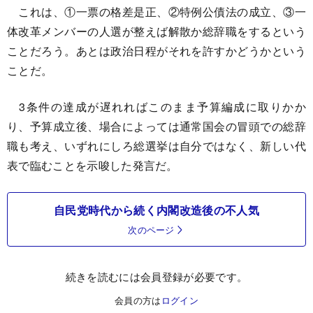
これは、①一票の格差是正、②特例公債法の成立、③一
体改革メンバーの人選が整えば解散か総辞職をするという
ことだろう。あとは政治日程がそれを許すかどうかという
ことだ。
3条件の達成が遅れればこのまま予算編成に取りかか
り、予算成立後、場合によっては通常国会の冒頭での総辞
職も考え、いずれにしろ総選挙は自分ではなく、新しい代
表で臨むことを示唆した発言だ。
自民党時代から続く内閣改造後の不人気
次のページ
続きを読むには会員登録が必要です。
会員の方は
ログイン