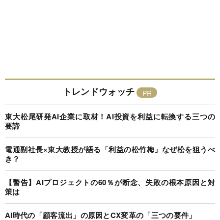
トレンドウォッチ
東大松尾研発AI企業に取材！AI投資を利益に転換する三つの
要諦
電通副社長×東大教授が語る「利益の松竹梅」なぜ松を狙うべ
き？
【警告】AIプロジェクトの60％が断念、失敗の根本原因と対
策は
AI時代の「顧客流出」の原因とCX変革の「三つの要件」