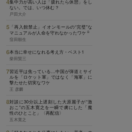
集中力が高い人は「疲れたら休憩」をし
ない。では、いつ休む？
戸田大介
「再入館禁止」イオンモールの“完璧”な
マニュアルが人命を守れなかったワケ
窪田順生
本当に幸せになれる考え方・ベスト1
柴田賢三
習近平は焦っている…中国が弾道ミサイ
ルを「ロケット軍」ではなく「海軍」に
撃たせた切実なワケ
王 彦麟
対談に30分以上遅刻した大原麗子が“激
おこ”の五木寛之を一瞬で虜にした「魔
性のひとこと」〈再配信〉
五木寛之