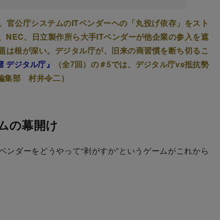
、官公庁システムのITベンダーヘの「丸投げ依存」をスト
、NEC、日立製作所ら大手ITベンダーが他企業の参入を遮
題は根が深い。デジタル庁が、旧来の商習慣を断ち切るこ
窟 デジタル庁』
（全7回）の＃5では、デジタル庁vs抵抗勢
編集部 村井令二）
ムの幕開け
ベンダーをどうやって“剥がすか”というゲームがこれから