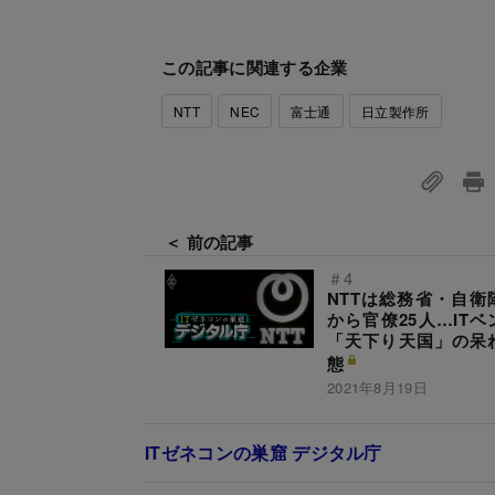
この記事に関連する企業
NTT
NEC
富士通
日立製作所
＜ 前の記事
＃4
NTTは総務省・自衛
から官僚25人…ITベ
「天下り天国」の呆
態
2021年8月19日
ITゼネコンの巣窟 デジタル庁