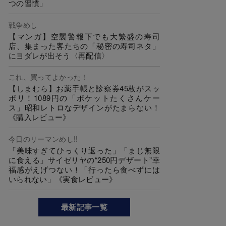
つの習慣」
戦争めし
【マンガ】空襲警報下でも大繁盛の寿司
店、集まった客たちの「秘密の寿司ネタ」
にヨダレが出そう〈再配信〉
これ、買ってよかった！
【しまむら】お薬手帳と診察券45枚がスッ
ポリ！1089円の「ポケットたくさんケー
ス」昭和レトロなデザインがたまらない！
《購入レビュー》
今日のリーマンめし!!
「美味すぎてひっくり返った」「まじ無限
に食える」サイゼリヤの“250円デザート”幸
福感がえげつない！「行ったら食べずには
いられない」《実食レビュー》
最新記事一覧