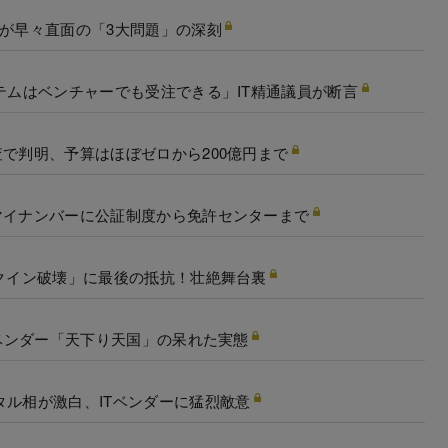
織が早々直面の「3大問題」の深刻
テムはベンチャーでも受注できる」IT精通議員が断言
査で判明、予算はほぼゼロから200億円まで
マイナンバーに公証制度から免許センターまで
ックイン破壊」に最後の抵抗！壮絶舞台裏
Tベンダー「天下り天国」の呆れた実態
タル相が激白、ITベンダーに猛烈敵意