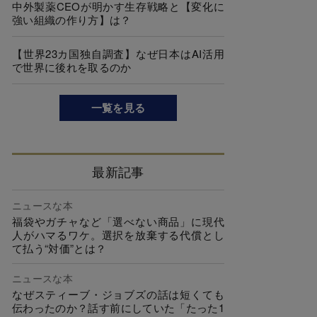
中外製薬CEOが明かす生存戦略と【変化に
強い組織の作り方】は？
【世界23カ国独自調査】なぜ日本はAI活用
で世界に後れを取るのか
一覧を見る
最新記事
ニュースな本
福袋やガチャなど「選べない商品」に現代
人がハマるワケ。選択を放棄する代償とし
て払う“対価”とは？
ニュースな本
なぜスティーブ・ジョブズの話は短くても
伝わったのか？話す前にしていた「たった1