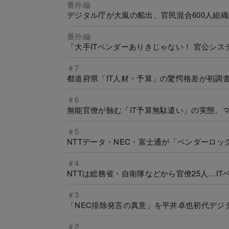
番外編
デジタル庁が大嵐の船出、官民混合600人組
番外編
「大手ITベンダーありきじゃない！ 官公シス
＃7
都道府県「IT人材・予算」の驚愕格差が初調
＃6
無能官僚が蝕む「IT予算無駄遣い」の実態、
＃5
NTTデータ・NEC・富士通が「ベンダーロ
＃4
NTTは総務省・自衛隊などから官僚25人…I
＃3
「NEC排除発言の真意」を平井卓也初代デジ
＃2