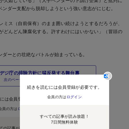
が欠如している」（大手ベンダーの下請け企業）と批判に
ベンダー支配から脱却しようという強い意志がにじむ。
レミス（自前保有）のまま囲い続けようとするだろうが、
がどんどん陳腐化する。許すわけにはいかない」（冒頭の
ンダーとの壮絶なバトルが始まっている。
通がデジ庁の排除方針に猛反発する舞台裏
次のページ
続きを読むには会員登録が必要です。
会員の方は
ログイン
むには会員登録が必要です。
会員の方は
ログイン
すべての記事が読み放題！
7日間無料体験
ての記事が読み放題！