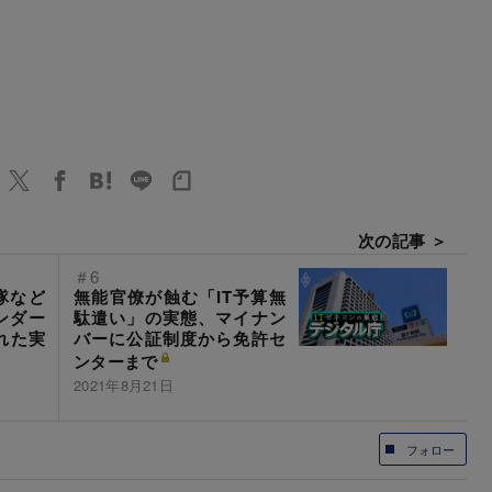
次の記事 ＞
＃6
隊など
無能官僚が蝕む「IT予算無
ンダー
駄遣い」の実態、マイナン
れた実
バーに公証制度から免許セ
ンターまで
2021年8月21日
フォロー