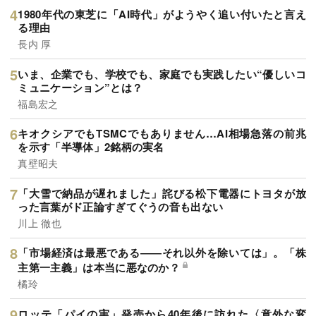
1980年代の東芝に「AI時代」がようやく追い付いたと言え
る理由
長内 厚
いま、企業でも、学校でも、家庭でも実践したい“優しいコ
ミュニケーション”とは？
福島宏之
キオクシアでもTSMCでもありません…AI相場急落の前兆
を示す「半導体」2銘柄の実名
真壁昭夫
「大雪で納品が遅れました」詫びる松下電器にトヨタが放
った言葉がド正論すぎてぐうの音も出ない
川上 徹也
「市場経済は最悪である――それ以外を除いては」。「株
主第一主義」は本当に悪なのか？
橘玲
ロッテ「パイの実」発売から40年後に訪れた〈意外な変