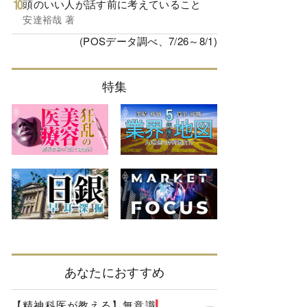
頭のいい人が話す前に考えていること
安達裕哉 著
(POSデータ調べ、7/26～8/1)
特集
あなたにおすすめ
【精神科医が教える】無意識