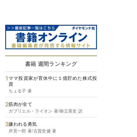
書籍 週間ランキング
ママ投資家が育休中に１億貯めた株式投
資
ちょる子 著
筋肉が全て
ガブリエル・ライオン 著/御立英史 訳
嫌われる勇気
岸見一郎 著/古賀史健 著