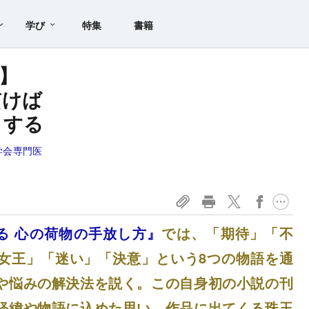
学び
特集
書籍
】
貫けば
リする
学会専門医
える 心の荷物の手放し方』
では、「期待」「不
女王」「迷い」「決意」という8つの物語を通
や悩みの解決法を説く。この自身初の小説の刊
経緯や物語に込めた思い、作品に出てくる珠玉