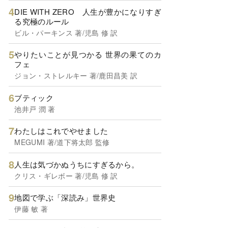
DIE WITH ZERO 人生が豊かになりすぎ
る究極のルール
ビル・パーキンス 著/児島 修 訳
やりたいことが見つかる 世界の果てのカ
フェ
ジョン・ストレルキー 著/鹿田昌美 訳
ブティック
池井戸 潤 著
わたしはこれでやせました
MEGUMI 著/道下将太郎 監修
人生は気づかぬうちにすぎるから。
クリス・ギレボー 著/児島 修 訳
地図で学ぶ「深読み」世界史
伊藤 敏 著