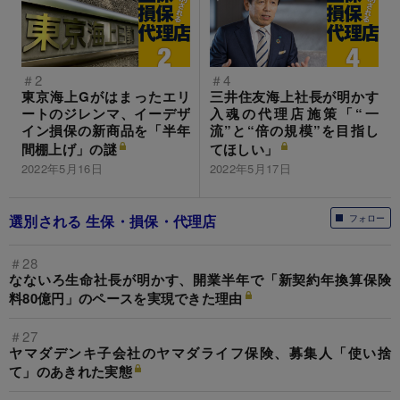
＃2
＃4
東京海上Gがはまったエリ
三井住友海上社長が明かす
ートのジレンマ、イーデザ
入魂の代理店施策「“一
イン損保の新商品を「半年
流”と“倍の規模”を目指し
間棚上げ」の謎
てほしい」
2022年5月16日
2022年5月17日
選別される 生保・損保・代理店
フォロー
＃28
なないろ生命社長が明かす、開業半年で「新契約年換算保険
料80億円」のペースを実現できた理由
＃27
ヤマダデンキ子会社のヤマダライフ保険、募集人「使い捨
て」のあきれた実態