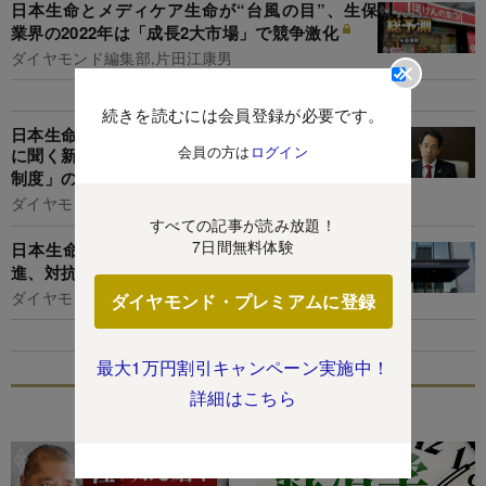
日本生命とメディケア生命が“台風の目”、生保
業界の2022年は「成長2大市場」で競争激化
ダイヤモンド編集部,片田江康男
続きを読むには会員登録が必要です。
日本生命が営業職員制度改革へ始動、清水博社長
会員の方は
ログイン
に聞く新制度「ニッセイまごころマイスター認定
制度」の中身
ダイヤモンド編集部
すべての記事が読み放題！
7日間無料体験
日本生命次期社長へ「大本命候補」が着実に前
進、対抗馬に3人浮上
ダイヤモンド編集部,片田江康男
ダイヤモンド・プレミアムに登録
最大1万円割引キャンペーン実施中！
詳細はこちら
特集