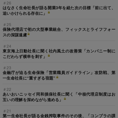
＃26
はなさく生命社長が語る開業3年を経た次の目標「前に出て、
追いかけられる存在に」
＃25
保険代理店で初の大型事業統合、フィックスとライフフォー
スの深謀遠慮
＃24
東京海上日動社長に聞く社内風土の改善策「カンパニー制に
こだわらず横串を刺す」
＃23
金融庁が迫る生命保険「営業職員ガイドライン」攻防戦、第
一生命社長に“重すぎる宿題”
＃22
あいおいニッセイ同和損保社長に聞く「中核代理店制度はお
互いの理解を深めながら進める」
＃21
第一生命社長が語る金銭搾取事件のその後、「コンプラの課