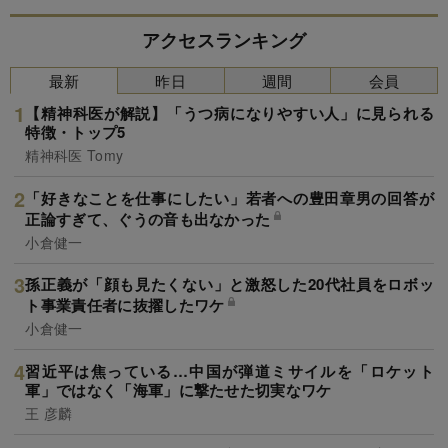
アクセスランキング
最新
昨日
週間
会員
【精神科医が解説】「うつ病になりやすい人」に見られる
特徴・トップ5
精神科医 Tomy
「好きなことを仕事にしたい」若者への豊田章男の回答が
正論すぎて、ぐうの音も出なかった
小倉健一
孫正義が「顔も見たくない」と激怒した20代社員をロボッ
ト事業責任者に抜擢したワケ
小倉健一
習近平は焦っている…中国が弾道ミサイルを「ロケット
軍」ではなく「海軍」に撃たせた切実なワケ
王 彦麟