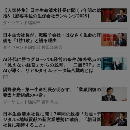
【人気特集】日本生命清水社長に聞く7年間の総
括&【顧客本位の生保会社ランキング2025】
ダイヤモンド編集部
日本生命社長が、戦略子会社・はなさく生命の評
価を「1勝1敗」と語る理由
ダイヤモンド編集部,片田江康男
AI時代に勝つグローバル経営の条件:海外拠点の
「見えない経営」からの脱却。「二層ERP」と
AIが導く、リアルタイム·データ統合戦略とは
PR
隅野俊亮・第一生命社長が明かす、「業績回復の
要因と新組織の中身」
ダイヤモンド編集部,藤田章夫
日本生命清水社長に聞く7年間の総括「対面×デ
ジタル×地域貢献の新営業態勢に確信」「朝日新
社長に期待すること」