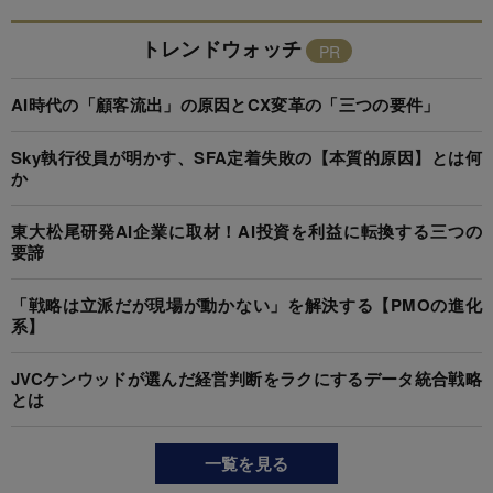
トレンドウォッチ
AI時代の「顧客流出」の原因とCX変革の「三つの要件」
Sky執行役員が明かす、SFA定着失敗の【本質的原因】とは何
か
東大松尾研発AI企業に取材！AI投資を利益に転換する三つの
要諦
「戦略は立派だが現場が動かない」を解決する【PMOの進化
系】
JVCケンウッドが選んだ経営判断をラクにするデータ統合戦略
とは
一覧を見る