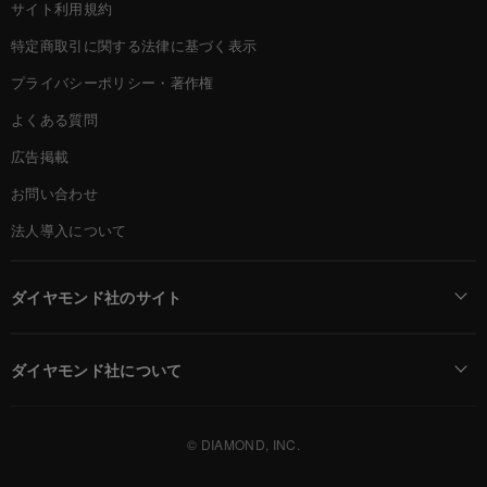
サイト利用規約
特定商取引に関する法律に基づく表示
プライバシーポリシー・著作権
よくある質問
広告掲載
お問い合わせ
法人導入について
ダイヤモンド社のサイト
Diamond Online(English)
ダイヤモンド社について
週刊ダイヤモンド
ダイヤモンド社TOP
DIAMONDハーバード・ビジネス・レビュー
© DIAMOND, INC.
会社概要
ダイヤモンドZAi（デジタル版）