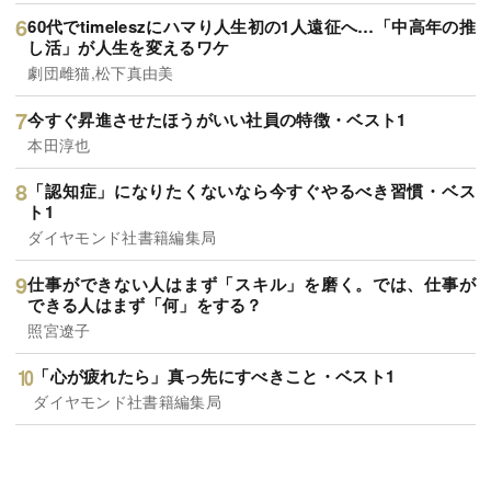
60代でtimeleszにハマり人生初の1人遠征へ…「中高年の推
し活」が人生を変えるワケ
劇団雌猫,松下真由美
今すぐ昇進させたほうがいい社員の特徴・ベスト1
本田淳也
「認知症」になりたくないなら今すぐやるべき習慣・ベス
ト1
ダイヤモンド社書籍編集局
仕事ができない人はまず「スキル」を磨く。では、仕事が
できる人はまず「何」をする？
照宮遼子
「心が疲れたら」真っ先にすべきこと・ベスト1
ダイヤモンド社書籍編集局