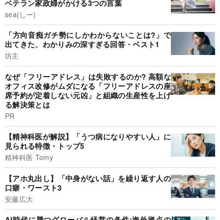
ベテラン家政婦がかける3つの言葉
sea(しー)
「方向音痴ガチ勢にしかわからないことは?」で
出てきた、わかりみの深すぎる回答・ベスト1
坊主
なぜ「フリーアドレス」は失敗するのか? 高額な
オフィス改修がムダになる「フリーアドレスの座
席予約が定着しない元凶」と組織の生産性を上げ
る解決策とは
PR
【精神科医が解説】「うつ病になりやすい人」に
見られる特徴・トップ5
精神科医 Tomy
【アホ丸出し】「中身がない話」を繰り返す人の
口癖・ワースト3
安藤広大
AI時代に勝つグローバル経営の条件:海外拠点の