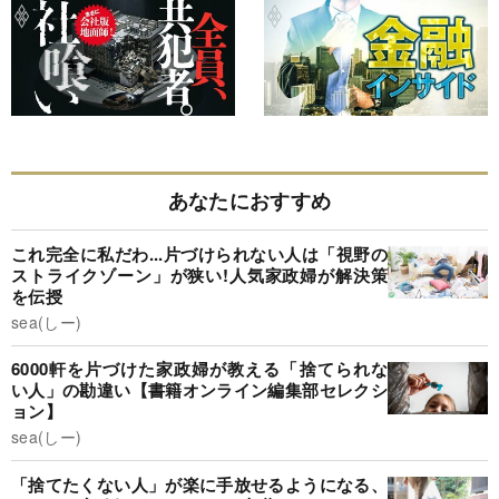
あなたにおすすめ
これ完全に私だわ...片づけられない人は「視野の
ストライクゾーン」が狭い!人気家政婦が解決策
を伝授
sea(しー)
6000軒を片づけた家政婦が教える「捨てられな
い人」の勘違い【書籍オンライン編集部セレクシ
ョン】
sea(しー)
「捨てたくない人」が楽に手放せるようになる、