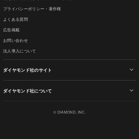
プライバシーポリシー・著作権
よくある質問
広告掲載
お問い合わせ
法人導入について
ダイヤモンド社のサイト
Diamond Online(English)
ダイヤモンド社について
週刊ダイヤモンド
ダイヤモンド社TOP
DIAMONDハーバード・ビジネス・レビュー
© DIAMOND, INC.
会社概要
ダイヤモンドZAi（デジタル版）
採用情報
書籍オンライン
お知らせ
ザイ・オンライン