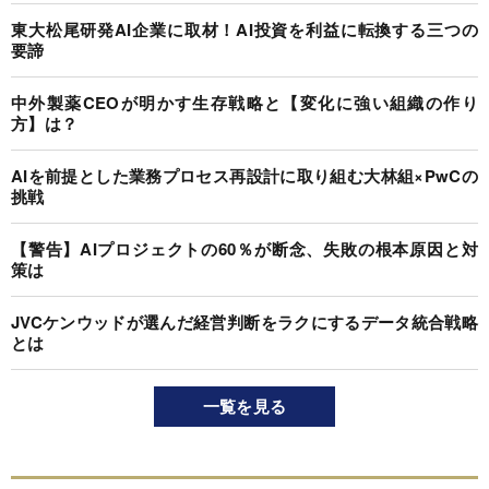
東大松尾研発AI企業に取材！AI投資を利益に転換する三つの
要諦
中外製薬CEOが明かす生存戦略と【変化に強い組織の作り
方】は？
AIを前提とした業務プロセス再設計に取り組む大林組×PwCの
挑戦
【警告】AIプロジェクトの60％が断念、失敗の根本原因と対
策は
JVCケンウッドが選んだ経営判断をラクにするデータ統合戦略
とは
一覧を見る