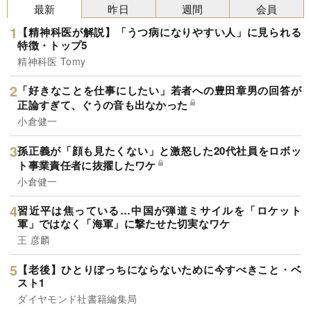
最新
昨日
週間
会員
【精神科医が解説】「うつ病になりやすい人」に見られる
特徴・トップ5
精神科医 Tomy
「好きなことを仕事にしたい」若者への豊田章男の回答が
正論すぎて、ぐうの音も出なかった
小倉健一
孫正義が「顔も見たくない」と激怒した20代社員をロボッ
ト事業責任者に抜擢したワケ
小倉健一
習近平は焦っている…中国が弾道ミサイルを「ロケット
軍」ではなく「海軍」に撃たせた切実なワケ
王 彦麟
【老後】ひとりぼっちにならないために今すべきこと・ベ
スト1
ダイヤモンド社書籍編集局