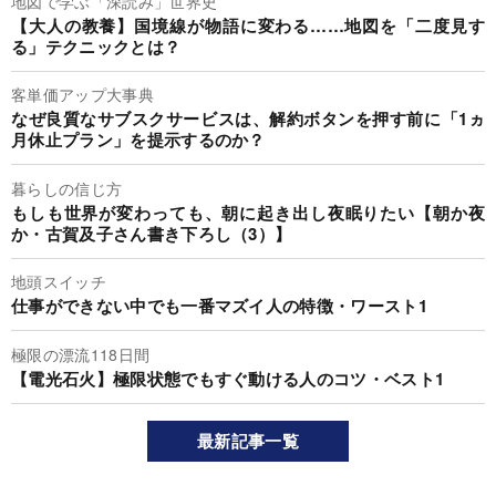
地図で学ぶ「深読み」世界史
【大人の教養】国境線が物語に変わる……地図を「二度見す
る」テクニックとは？
客単価アップ大事典
なぜ良質なサブスクサービスは、解約ボタンを押す前に「1ヵ
月休止プラン」を提示するのか？
暮らしの信じ方
もしも世界が変わっても、朝に起き出し夜眠りたい【朝か夜
か・古賀及子さん書き下ろし（3）】
地頭スイッチ
仕事ができない中でも一番マズイ人の特徴・ワースト1
極限の漂流118日間
【電光石火】極限状態でもすぐ動ける人のコツ・ベスト1
最新記事一覧