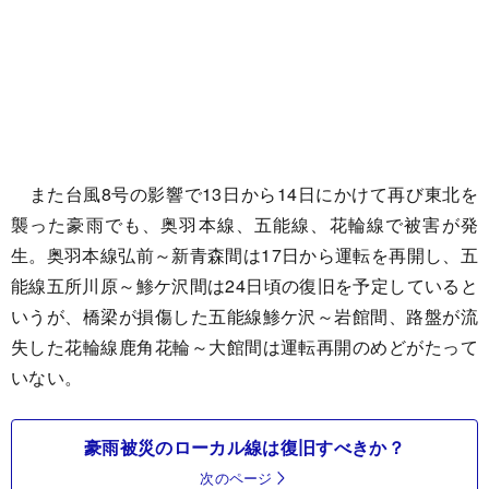
また台風8号の影響で13日から14日にかけて再び東北を
襲った豪雨でも、奥羽本線、五能線、花輪線で被害が発
生。奥羽本線弘前～新青森間は17日から運転を再開し、五
能線五所川原～鯵ケ沢間は24日頃の復旧を予定していると
いうが、橋梁が損傷した五能線鯵ケ沢～岩館間、路盤が流
失した花輪線鹿角花輪～大館間は運転再開のめどがたって
いない。
豪雨被災のローカル線は復旧すべきか？
次のページ