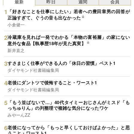
最新
昨日
週間
会員
「好きなことを仕事にしたい」若者への豊田章男の回答が
正論すぎて、ぐうの音も出なかった
小倉健一
冷蔵庫を見れば一発でわかる「本物の富裕層」の家にない
意外な食品【執事歴18年が見た真実】
新井直之
すさまじく仕事ができる人の「休日の習慣」ベスト1
ダイヤモンド社書籍編集局
老後にダントツで後悔すること・ワースト1
ダイヤモンド社書籍編集局
「もう並ばないで…」40代タイミーおじさんがミスド「も
っちゅりん」の列整理で複雑な気分になったワケ
みやーんZZ
老後になってから「もっと早くしておけばよかった」と思
うこと・ワースト1