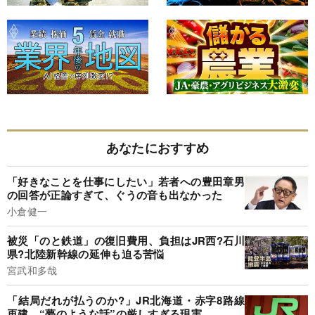
あなたにおすすめ
「好きなことを仕事にしたい」若者への豊田章男
の回答が正論すぎて、ぐうの音も出なかった
小倉健一
被災「のと鉄道」の復旧費用、負担はJR西?石川
県?北陸新幹線の延伸も迫る苦悩
宮武和多哉
「結局だれが払うのか?」JR北海道・赤字8路線
再建、“夢のような話”の厳しすぎる現実