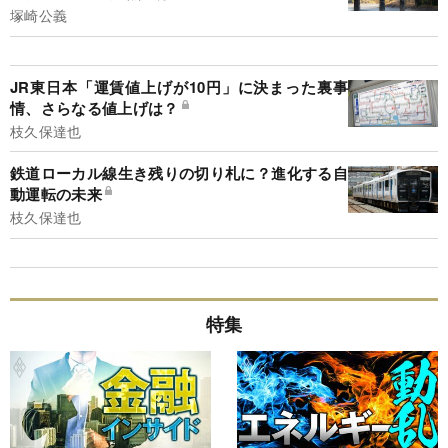
塚崎公義
JR東日本「運賃値上げが10円」に決まった裏事
情、さらなる値上げは？
枝久保達也
鉄道ローカル線生き残りの切り札に？進化する自
動運転の未来
枝久保達也
特集