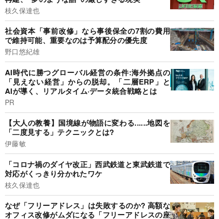
枝久保達也
社会資本「事前改修」なら事後保全の7割の費用
で維持可能、重要なのは予算配分の優先度
野口悠紀雄
AI時代に勝つグローバル経営の条件:海外拠点の
「見えない経営」からの脱却。「二層ERP」と
AIが導く、リアルタイム·データ統合戦略とは
PR
【大人の教養】国境線が物語に変わる......地図を
「二度見する」テクニックとは?
伊藤敏
「コロナ禍のダイヤ改正」西武鉄道と東武鉄道で
対応がくっきり分かれたワケ
枝久保達也
なぜ「フリーアドレス」は失敗するのか? 高額な
オフィス改修がムダになる「フリーアドレスの座