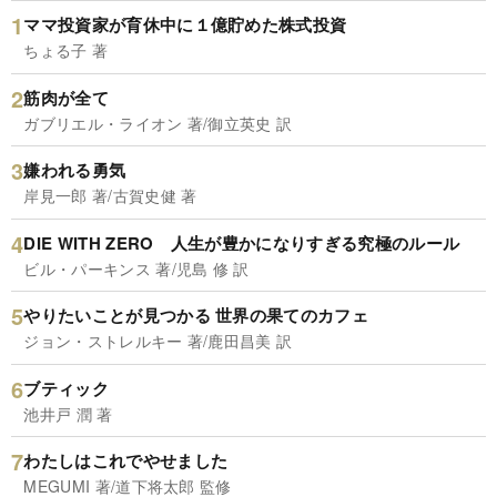
ママ投資家が育休中に１億貯めた株式投資
ちょる子 著
筋肉が全て
ガブリエル・ライオン 著/御立英史 訳
嫌われる勇気
岸見一郎 著/古賀史健 著
DIE WITH ZERO 人生が豊かになりすぎる究極のルール
ビル・パーキンス 著/児島 修 訳
やりたいことが見つかる 世界の果てのカフェ
ジョン・ストレルキー 著/鹿田昌美 訳
ブティック
池井戸 潤 著
わたしはこれでやせました
MEGUMI 著/道下将太郎 監修