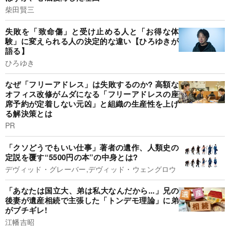
柴田賢三
失敗を「致命傷」と受け止める人と「お得な体
験」に変えられる人の決定的な違い【ひろゆきが
語る】
ひろゆき
なぜ「フリーアドレス」は失敗するのか? 高額な
オフィス改修がムダになる「フリーアドレスの座
席予約が定着しない元凶」と組織の生産性を上げ
る解決策とは
PR
「クソどうでもいい仕事」著者の遺作、人類史の
定説を覆す“5500円の本”の中身とは?
デヴィッド・グレーバー,デヴィッド・ウェングロウ
「あなたは国立大、弟は私大なんだから...」兄の
後妻が遺産相続で主張した「トンデモ理論」に弟
がブチギレ!
江幡吉昭