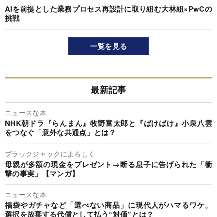
AIを前提とした業務プロセス再設計に取り組む大林組×PwCの
挑戦
一覧を見る
最新記事
ニュースな本
NHK朝ドラ『らんまん』牧野富太郎と『ばけばけ』小泉八雲
をつなぐ「意外な共通点」とは？
ブラックジャックによろしく
母親が多額の現金をプレゼント→断る息子に告げられた「衝
撃の事実」【マンガ】
ニュースな本
福袋やガチャなど「選べない商品」に現代人がハマるワケ。
選択を放棄する代償として払う“対価”とは？