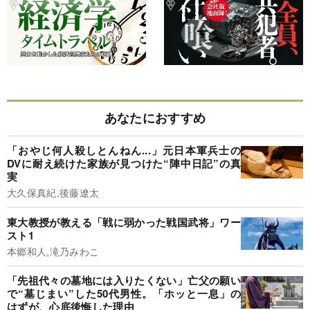
あなたにおすすめ
「おやじ何人殺しとんねん...」元日本軍兵士の
DVに耐え続けた家族が見つけた“陣中日記”の真
実
大久保真紀,後藤遼太
東大教授が教える「戦に弱かった戦国武将」ワー
スト1
本郷和人,滝乃みわこ
「先祖代々の墓地には入りたくない」亡父の願い
で“墓じまい”した50代男性。「ホッと一息」の
はずが、心底後悔した理由