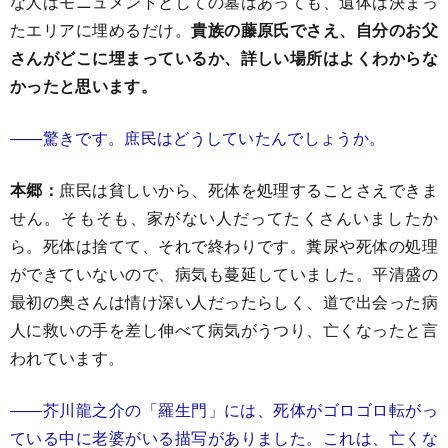
な人はモニュメントとしての墓はあっても、遺体は決まっ
たエリアに埋めるだけ。
貴族の藤原氏でさえ、自分のお父
さんがどこに埋まっているか、詳しい場所はよくわからな
かったと思います。
――驚きです。庶民はどうしていたんでしょうか。
本郷：
庶民は貧しいから、死体を処理することさえできま
せん。そもそも、家がない人だってたくさんいましたか
ら。死体は捨てて、それで終わりです。糞尿や死体の処理
ができていないので、病気も蔓延していました。平清盛の
最初の奥さんは情け深い人だったらしく、道で出会った病
人に救いの手を差し伸べて病気がうつり、亡くなったと言
われています。
――芥川龍之介の「羅生門」には、死体がゴロゴロ転がっ
ている中に老婆がいる描写がありました。これは、亡くな