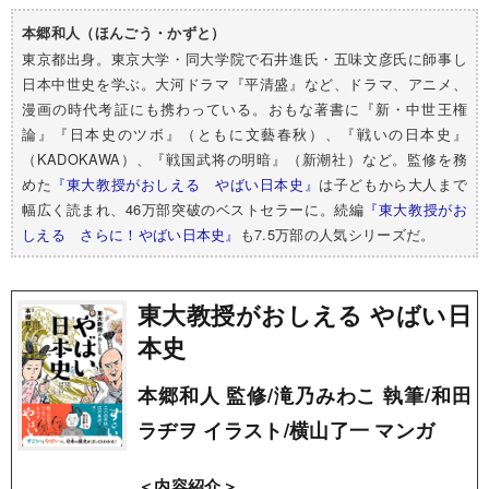
本郷和人（ほんごう・かずと）
東京都出身。東京大学・同大学院で石井進氏・五味文彦氏に師事し
日本中世史を学ぶ。大河ドラマ『平清盛』など、ドラマ、アニメ、
漫画の時代考証にも携わっている。おもな著書に『新・中世王権
論』『日本史のツボ』（ともに文藝春秋）、『戦いの日本史』
（KADOKAWA）、『戦国武将の明暗』（新潮社）など。監修を務
めた
『東大教授がおしえる やばい日本史』
は子どもから大人まで
幅広く読まれ、46万部突破のベストセラーに。続編
『東大教授がお
しえる さらに！やばい日本史』
も7.5万部の人気シリーズだ。
東大教授がおしえる やばい日
本史
本郷和人 監修/滝乃みわこ 執筆/和田
ラヂヲ イラスト/横山了一 マンガ
＜内容紹介＞