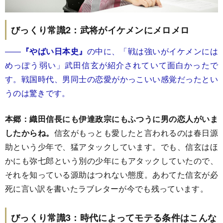
びっくり常識2：武将がイケメンにメロメロ
――
『やばい日本史』
の中に、「戦は強いがイケメンには
めっぽう弱い」武田信玄が紹介されていて面白かったで
す。戦国時代、男同士の恋愛がかっこいい感覚だったとい
うのは驚きです。
本郷：織田信長にも伊達政宗にもふつうに男の恋人がいま
したからね。
信玄がもっとも愛したと言われるのは春日源
助という少年で、猛アタックしています。でも、信玄はほ
かにも弥七郎という別の少年にもアタックしていたので、
それを知っている源助はつれない態度。あわてた信玄が必
死に言い訳を書いたラブレターが今でも残っています。
びっくり常識3：時代によってモテる条件はこんな