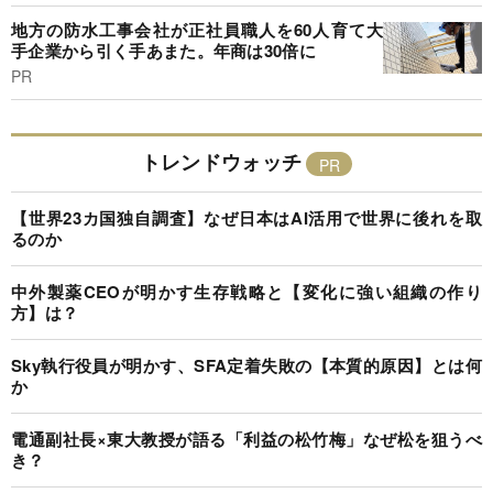
地方の防水工事会社が正社員職人を60人育て大
手企業から引く手あまた。年商は30倍に
PR
トレンドウォッチ
【世界23カ国独自調査】なぜ日本はAI活用で世界に後れを取
るのか
中外製薬CEOが明かす生存戦略と【変化に強い組織の作り
方】は？
Sky執行役員が明かす、SFA定着失敗の【本質的原因】とは何
か
電通副社長×東大教授が語る「利益の松竹梅」なぜ松を狙うべ
き？