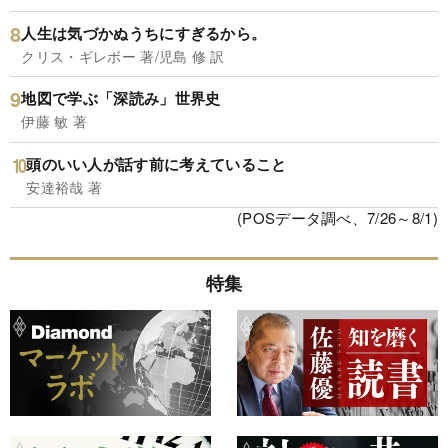
人生は気づかぬうちにすぎるから。
クリス・ギレボー 著/児島 修 訳
地図で学ぶ「深読み」世界史
伊藤 敏 著
頭のいい人が話す前に考えていること
安達裕哉 著
(POSデータ調べ、7/26～8/1)
特集