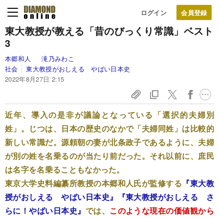
ログイン
東大教授が教える「昔のびっくり常識」ベスト
3
本郷和人
滝乃みわこ
社会
東大教授がおしえる やばい日本史
2022年8月27日 2:15
近年、導入の是非が議論となっている「選択的夫婦別
姓」。じつは、日本の歴史のなかで「夫婦同姓」は比較的
新しい常識だ。源頼朝の妻が北条政子であるように、夫婦
が別の姓を名乗るのが当たり前だった。それ以前に、庶民
は名字を名乗ることもなかった。
東京大学史料編纂所教授の本郷和人氏が監修する
『東大教
授がおしえる やばい日本史』
『東大教授がおしえる さ
らに！やばい日本史』
では、
このような現在の価値観から