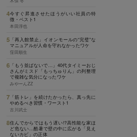
木俣 冬
今すぐ昇進させたほうがいい社員の特
徴・ベスト1
本田淳也
「再入館禁止」イオンモールの“完璧”な
マニュアルが人命を守れなかったワケ
窪田順生
「もう並ばないで…」40代タイミーおじ
さんがミスド「もっちゅりん」の列整理
で複雑な気分になったワケ
みやーんZZ
「筋トレ」を続けたかったら、真っ先に
やめるべき習慣・ワースト1
古川武士
住んでからではもう遅い!?高性能な家ほ
ど危ない…酷暑で壁の中に広がる「見え
ないカビ」の正体