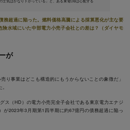
員の士気はかなり下がっている」と、ある東電OBは心配する
債務超過に陥った。燃料価格高騰による採算悪化が主な要
危険水域にいた中部電力小売子会社との差は？（ダイヤモ
ーが
小売り事業はどこも構造的にもうからないことの象徴だ」
た。
グス（HD）の電力小売完全子会社である東京電力エナジ
）が2023年3月期第1四半期に約67億円の債務超過に陥っ