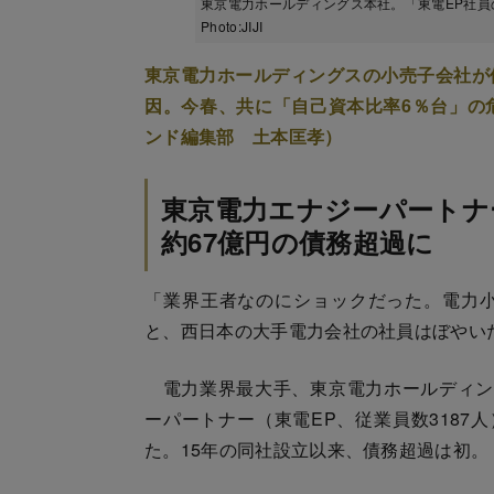
東京電力ホールディングス本社。「東電EP社
Photo:JIJI
東京電力ホールディングスの小売子会社が
因。今春、共に「自己資本比率6％台」の
ンド編集部 土本匡孝）
東京電力エナジーパートナ
約67億円の債務超過に
「業界王者なのにショックだった。電力
と、西日本の大手電力会社の社員はぼやい
電力業界最大手、東京電力ホールディン
ーパートナー（東電EP、従業員数3187人
た。15年の同社設立以来、債務超過は初。