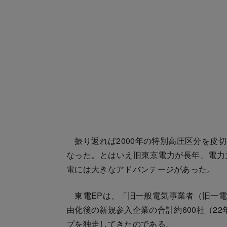
振り返れば2000年の特別高圧区分を皮
なった。とはいえ旧東京電力が長年、電力
電には大きなアドバンテージがあった。
東電EPは、「旧一般電気事業者（旧一電
由化後の新規参入企業の合計約600社（2
プを独走してきたのである。