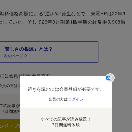
価格高騰による“逆ざや”発生などで、東電EPは22年3
していた。そして23年3月期第1四半期の経常損失908億
の「苦しさの根源」とは？
次のページ
むには会員登録が必要です。
会員の方は
ログイン
続きを読むには会員登録が必要です。
会員の方は
ログイン
ての記事が読み放題！
7日間無料体験
すべての記事が読み放題！
7日間無料体験
ンド・プレミアムに登録