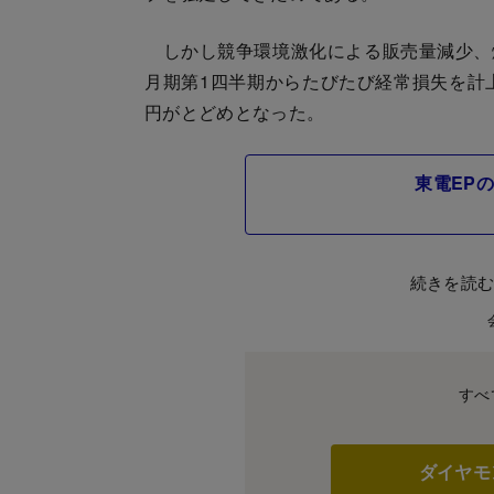
しかし競争環境激化による販売量減少、燃料
月期第1四半期からたびたび経常損失を計上
円がとどめとなった。
東電EP
続きを読
すべ
ダイヤモ