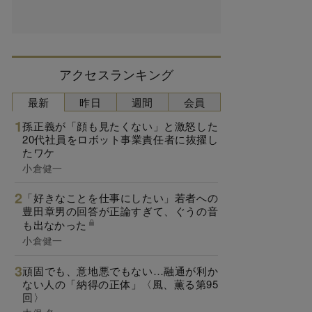
アクセスランキング
最新
昨日
週間
会員
孫正義が「顔も見たくない」と激怒した
20代社員をロボット事業責任者に抜擢し
たワケ
小倉健一
「好きなことを仕事にしたい」若者への
豊田章男の回答が正論すぎて、ぐうの音
も出なかった
小倉健一
頑固でも、意地悪でもない…融通が利か
ない人の「納得の正体」〈風、薫る第95
回〉