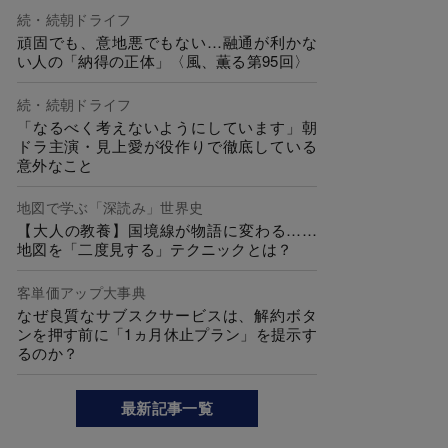
続・続朝ドライフ
頑固でも、意地悪でもない…融通が利かな
い人の「納得の正体」〈風、薫る第95回〉
続・続朝ドライフ
「なるべく考えないようにしています」朝
ドラ主演・見上愛が役作りで徹底している
意外なこと
地図で学ぶ「深読み」世界史
【大人の教養】国境線が物語に変わる……
地図を「二度見する」テクニックとは？
客単価アップ大事典
なぜ良質なサブスクサービスは、解約ボタ
ンを押す前に「1ヵ月休止プラン」を提示す
るのか？
最新記事一覧