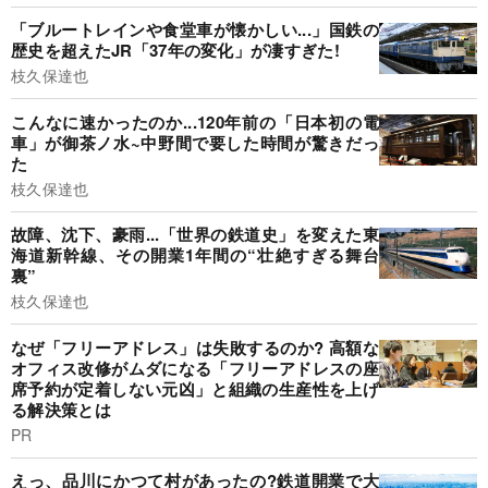
「ブルートレインや食堂車が懐かしい...」国鉄の
歴史を超えたJR「37年の変化」が凄すぎた!
枝久保達也
こんなに速かったのか...120年前の「日本初の電
車」が御茶ノ水~中野間で要した時間が驚きだっ
た
枝久保達也
故障、沈下、豪雨...「世界の鉄道史」を変えた東
海道新幹線、その開業1年間の“壮絶すぎる舞台
裏”
枝久保達也
なぜ「フリーアドレス」は失敗するのか? 高額な
オフィス改修がムダになる「フリーアドレスの座
席予約が定着しない元凶」と組織の生産性を上げ
る解決策とは
PR
えっ、品川にかつて村があったの?鉄道開業で大