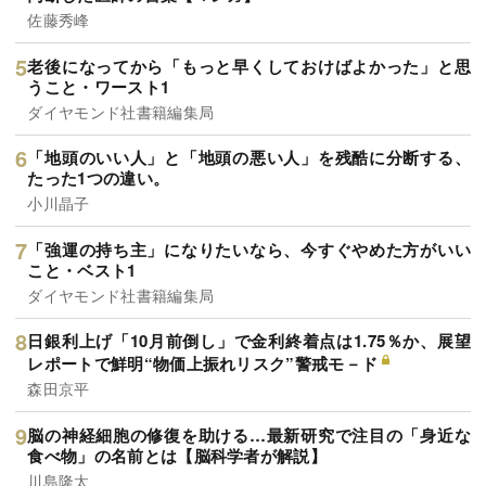
佐藤秀峰
老後になってから「もっと早くしておけばよかった」と思
うこと・ワースト1
ダイヤモンド社書籍編集局
「地頭のいい人」と「地頭の悪い人」を残酷に分断する、
たった1つの違い。
小川晶子
「強運の持ち主」になりたいなら、今すぐやめた方がいい
こと・ベスト1
ダイヤモンド社書籍編集局
日銀利上げ「10月前倒し」で金利終着点は1.75％か、展望
レポートで鮮明“物価上振れリスク”警戒モ－ド
森田京平
脳の神経細胞の修復を助ける…最新研究で注目の「身近な
食べ物」の名前とは【脳科学者が解説】
川島隆太