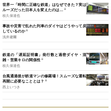
世界一「時間に正確な鉄道」はなぜできた？実は
ルーズだった日本人を変えたのは…
枝久保達也
事故や災害で乱れた列車のダイヤはどうやって戻
しているのか
浅井建爾
鉄道の「遅延証明書」発行数と過密ダイヤ・混
雑・営業キロの関係性
枝久保達也
台風通過後が鉄道マンの修羅場！スムーズな運転
再開に必要なこととは？
西上いつき