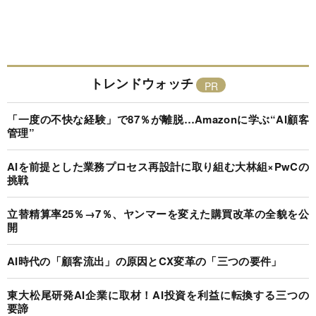
トレンドウォッチ
「一度の不快な経験」で87％が離脱…Amazonに学ぶ“AI顧客
管理”
AIを前提とした業務プロセス再設計に取り組む大林組×PwCの
挑戦
立替精算率25％→7％、ヤンマーを変えた購買改革の全貌を公
開
AI時代の「顧客流出」の原因とCX変革の「三つの要件」
東大松尾研発AI企業に取材！AI投資を利益に転換する三つの
要諦